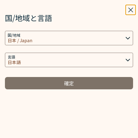
STARLUX
表示
ウィ
STARLUX アプリで開く
国/地域と言語
領収書 - STARLUX Airlines ページが読み込まれました
検索
メニ
国/地域
検索
領収書
言語
確定
*
eチケット／EMD（電子証票）番号
*
姓
*
名