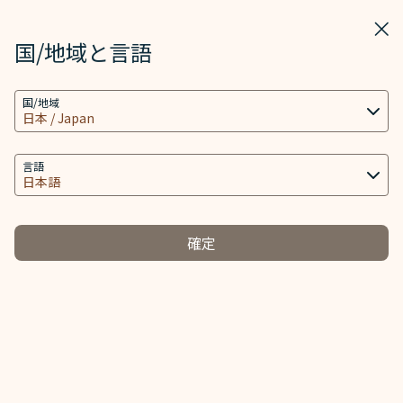
STARLUX
表示
ウィ
STARLUX アプリで開く
国/地域と言語
クッキーの設定
検索
メニ
国/地域
当社ウェブサイトは、ウェブサイトとアプリを動作
検索
マイル積算 - STARLUX Airlines ページが読み込まれました
し、より良いユーザーエクスペリエンスを提供するた
マイル積算
め必要なクッキー技術(機能性クッキーおよび分析ク
言語
マイル積算
ッキーを含む) を使用します。追加のクッキーはお客
様の同意がある場合にのみ使用されます。クッキー
は、お客様のデバイスの使用に関する情報と、Client
確定
ID、IPアドレス、地理位置データ、デバイスのオペレ
スターラックス航
マイレージ提携航
ーティングシステム、特別な識別要素、Cosmile会員
空
空会社
アカウント及びToken (識別子) を含む特定の個人情
報へのアクセス、分析及び保存に使用されます。
COSMILE会員は、スターラックス航空便名のスターラック
クッキーのタイプと関連する個人情報の取り扱い
ス航空またはマイレージ提携航空会社運航便にご搭乗され
る際、以下の通りアワードマイルとティアマイルを積算で
必須クッキー