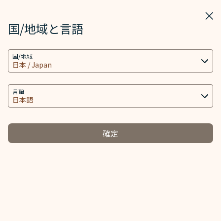
STARLUX
表示
ウィ
STARLUX アプリで開く
国/地域と言語
クッキーの設定
マイル＆キャッシュ - STARLUX Airlines ページが読み込まれました
検索
メニ
国/地域
当社ウェブサイトは、ウェブサイトとアプリを動作
検索
し、より良いユーザーエクスペリエンスを提供するた
め必要なクッキー技術(機能性クッキーおよび分析ク
言語
ッキーを含む) を使用します。追加のクッキーはお客
様の同意がある場合にのみ使用されます。クッキー
は、お客様のデバイスの使用に関する情報と、Client
確定
ID、IPアドレス、地理位置データ、デバイスのオペレ
ーティングシステム、特別な識別要素、Cosmile会員
アカウント及びToken (識別子) を含む特定の個人情
報へのアクセス、分析及び保存に使用されます。
クッキーのタイプと関連する個人情報の取り扱い
必須クッキー