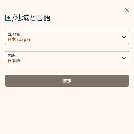
STARLUX
表示
ウィ
STARLUX アプリで開く
国/地域と言語
クッキーの設定
検索
メニ
国/地域
当社ウェブサイトは、ウェブサイトとアプリを動作
検索
A350 XWB 壁紙 ページが読み込まれました
し、より良いユーザーエクスペリエンスを提供するた
メディアセンター
め必要なクッキー技術(機能性クッキーおよび分析ク
言語
戻る
ッキーを含む) を使用します。追加のクッキーはお客
A350 XWB 壁紙
様の同意がある場合にのみ使用されます。クッキー
は、お客様のデバイスの使用に関する情報と、Client
確定
ID、IPアドレス、地理位置データ、デバイスのオペレ
ーティングシステム、特別な識別要素、Cosmile会員
アカウント及びToken (識別子) を含む特定の個人情
壁紙
報へのアクセス、分析及び保存に使用されます。
ダウンロード
クッキーのタイプと関連する個人情報の取り扱い
必須クッキー