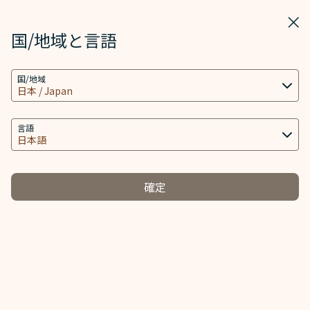
STARLUX
表示
ウィ
STARLUX アプリで開く
国/地域と言語
クッキーの設定
検索
メニ
国/地域
当社ウェブサイトは、ウェブサイトとアプリを動作
検索
禁止・制限品（禁止アイテム） - STARLUX Airlines ページが読み込
し、より良いユーザーエクスペリエンスを提供するた
手荷物について
め必要なクッキー技術(機能性クッキーおよび分析ク
言語
手荷物について
ッキーを含む) を使用します。追加のクッキーはお客
様の同意がある場合にのみ使用されます。クッキー
は、お客様のデバイスの使用に関する情報と、Client
確定
ID、IPアドレス、地理位置データ、デバイスのオペレ
み
ーティングシステム、特別な識別要素、Cosmile会員
お預け手荷物
禁止・制限品
-
アカウント及びToken (識別子) を含む特定の個人情
報へのアクセス、分析及び保存に使用されます。
禁止アイテム
クッキーのタイプと関連する個人情報の取り扱い
制限のあるお手荷物
必須クッキー