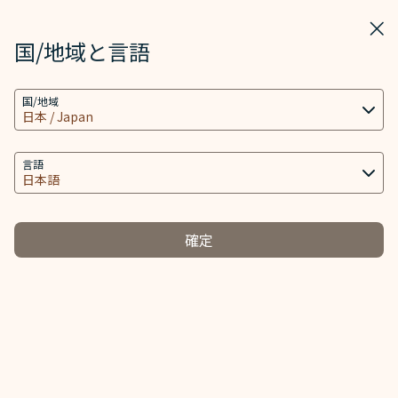
STARLUX
表示
ウィ
STARLUX アプリで開く
国/地域と言語
クッキーの設定
検索
メニ
国/地域
当社ウェブサイトは、ウェブサイトとアプリを動作
検索
禁止・制限品（国内規定） - STARLUX Airlines ページが読み込まれま
し、より良いユーザーエクスペリエンスを提供するた
手荷物について
め必要なクッキー技術(機能性クッキーおよび分析ク
言語
手荷物について
ッキーを含む) を使用します。追加のクッキーはお客
様の同意がある場合にのみ使用されます。クッキー
は、お客様のデバイスの使用に関する情報と、Client
確定
ID、IPアドレス、地理位置データ、デバイスのオペレ
み
ーティングシステム、特別な識別要素、Cosmile会員
お預け手荷物
禁止・制限品
-
アカウント及びToken (識別子) を含む特定の個人情
報へのアクセス、分析及び保存に使用されます。
禁止アイテム
クッキーのタイプと関連する個人情報の取り扱い
制限のあるお手荷物
必須クッキー