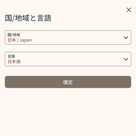
STARLUX
表示
ウィ
STARLUX アプリで開く
国/地域と言語
クッキーの設定
検索
メニ
国/地域
当社ウェブサイトは、ウェブサイトとアプリを動作
検索
タイ線 - STARLUX Airlines ページが読み込まれました
し、より良いユーザーエクスペリエンスを提供するた
カスタマーサービスへの取り組み
め必要なクッキー技術(機能性クッキーおよび分析ク
言語
カスタマーサービスプラン
ッキーを含む) を使用します。追加のクッキーはお客
様の同意がある場合にのみ使用されます。クッキー
は、お客様のデバイスの使用に関する情報と、Client
確定
ID、IPアドレス、地理位置データ、デバイスのオペレ
ベトナム線
タイ線
-
ーティングシステム、特別な識別要素、Cosmile会員
アカウント及びToken (識別子) を含む特定の個人情
報へのアクセス、分析及び保存に使用されます。
Based on the Civil Aviation Board Regulation No. 101
issued by the Civil Aviation Authority of Thailand (CAAT),
クッキーのタイプと関連する個人情報の取り扱い
STARLUX Airlines is committed to protecting the rights
of passengers. Following notice outlines the rights and
必須クッキー