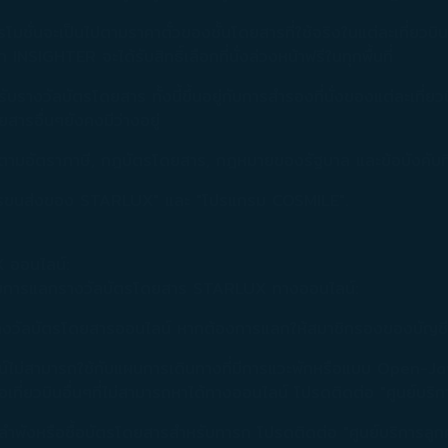
โปรโมชั่นจะเป็นไปตามราคาตั๋วของชั้นโดยสารที่ใช้จริงในแต่ละเที่ยวบิน
SIGHTER จะได้รับสิทธิ์เลือกที่นั่งล่วงหน้าฟรีในทุกพื้นที่
รางวัลบัตรโดยสาร ทั้งนี้ขึ้นอยู่กับการสำรองที่นั่งของแต่ละเที่ยว
ยสารอื่นๆยังคงมีว่างอยู่
ามอัตราภาษี, กฎบัตรโดยสาร, กฎหมายของรัฐบาล และข้อบังคับที่เ
อนไขการขนส่งของ STARLUX" และ "โปรแกรม COSMILE".
 ออนไลน์:
รับการแลกรางวัลบัตรโดยสาร STARLUX ทางออนไลน์:
กรางวัลบัตรโดยสารออนไลน์ หากต้องการแลกให้สมาชิกรองของบัญชี
ม่สามารถใช้กับแผนการเดินทางที่มีการแวะพักหรือแบบ Open-Ja
เที่ยวบินอื่นๆที่ไม่สามารถหาได้ทางออนไลน์ โปรดติดต่อ "ศูนย์บร
พังหรือซื้อบัตรโดยสารสำหรับทารก โปรดติดต่อ "ศูนย์บริการลู