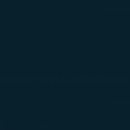
béshoppin
ค้นหา
(เปิด
ค้นหา
สถานะเที่ยวบิน
การเดินทาง
ประสบการณ์
วแล้ว
รแลกรับรางวัลบัตรโดยสาร
การแลกรับรางวัลบัตรโดยสาร
พันธมิต
ระหว่างเอเชียกับ