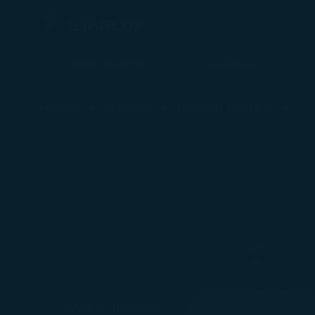
วางแผนการเดินทาง
ตารางเที่ยวบิน
การแลกรับรางวัลบัตรโดยสาร- STARLUX Airlines มีการโหลดหน้าดังกล่า
หน้าหลัก
COSMILE
โปรแกรม COSMILE
กา
STARLUX
ภายในเอเชีย(ไม่รวม
ไต้หวัน - ฮ่องกง /