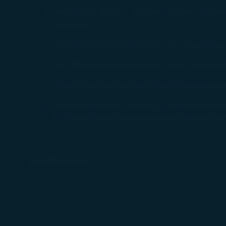
การจองแบบ Waitlist ไม่สามารถใช้แลกรางวัลบัต
บัตรโดยสาร
สามารถยืนยันที่นั่งได้หลังจากการชำระเงินเสร็จสิ
โปรดยืนยันรายละเอียดกำหนดการเดินทางผ่านใบเสร็จ
โปรดยืนยันกฎระเบียบการมาถึงและวีซ่าของจุดหมาย
สิทธิ์ในการเพิกถอนเจ็ดวันที่ระบุไว้ในพระราชบัญญั
รางวัลบัตรโดยสารที่แลกทางออนไลน์จะดำเนินกา
ลิงก์ที่เกี่ยวข้อง
โปรแกรม COSMILE
ข้อมูลสัมภาระทั่วไป
เงื่อนไขการขนส่งของ 
(เปิดในหน้าต่างใหม่)
(เปิดในหน้าต่างใหม่)
(เปิดใน