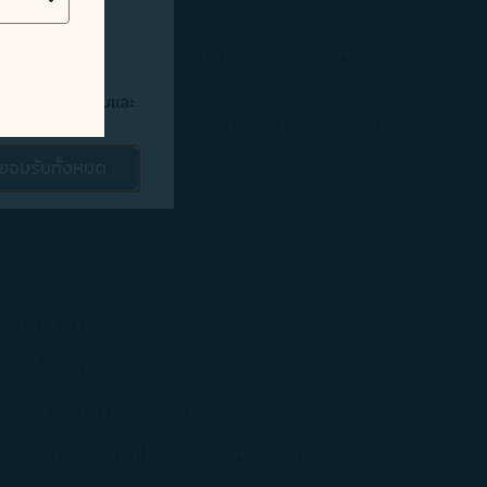
ณาดูรายละเอียดได้ที่ "โปรแกรม COSMILE" สำหรับราย
ต์ของท่าน ตรวจจับและ
ะดับชั้นของ COSMILE ได้เมื่อเดินทางด้วยรางวัลบัตร
ยอมรับทั้งหมด
ตลาดของบริษัท ให้
ส่วนบุคคลที่
ป็นส่วนตัว
และ
ายการบิน STARLUX เท่านั้น
 [นโยบายการใช้
่าหนึ่งเซกเตอร์
รับทั้งหมด] หาก
รคืนเงิน และการไม่แสดงตน
ตลอดระยะเวลาการเป็นสมาชิก.สำหรับข้อกำหนดเกี่ยวกับน้ำ