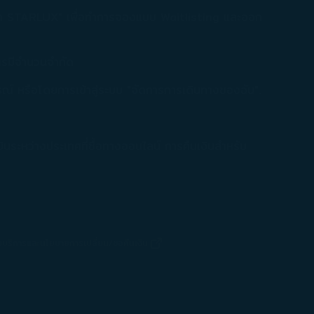
ค้า STARLUX" เพื่อทำการจองแบบ Waitlisting และออก
สารมีจำนวนจำกัด
รณ์ หรือโดยการเข้าสู่ระบบ "จัดการการเดินทางของฉัน".
บินระหว่างประเทศที่ซื้อทางออนไลน์ การคืนเงินสำหรับ
มบริการและนโยบายการเปลี่ยน/ขอคืนเงิน
(เปิดในหน้าต่างใหม่)