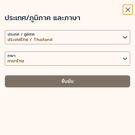
STARLUX
ดู
ปิดวิ
เปิดเป็นแอปพลิเคชัน STARLUX
ประเทศ/ภูมิภาค และภาษา
การคืนเงินทางออนไลน์ - STARLUX Airlines มีการโหลดหน้าดังกล่าวแล้ว
ค้นหา
เมนู
ประเทศ / ภูมิภาค
ค้นหา
การคืนเงินทางออนไลน์
ภาษา
ยืนยัน
*
รหัสการจองบัตรโดยสาร / หมายเลขบัตรโดยสารในรูปแบบอิเล็กทรอนิกส์
*
นามสกุล
*
ชื่อต้น / ชื่อจริง