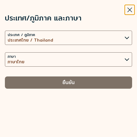
STARLUX
ดู
ปิดวิ
เปิดเป็นแอปพลิเคชัน STARLUX
ประเทศ/ภูมิภาค และภาษา
การร้องขอลบบัญชี - STARLUX Airlines มีการโหลดหน้าดังกล่าวแล้ว
ค้นหา
เมนู
ประเทศ / ภูมิภาค
ค้นหา
การร้องขอลบบัญชี
ภาษา
การลบบัญชี
ยืนยัน
ข้อควรทราบ
โปรดแนบเอกสารต่อไปนี้เพื่อการยืนยันตัวตน
a ดำเนินการกรอกข้อมูลและลงนามในแบบฟอร์มการร้องขอให้
มีการรวม/การลบข้อมูลบัญชีของ COSMILE แล้ว