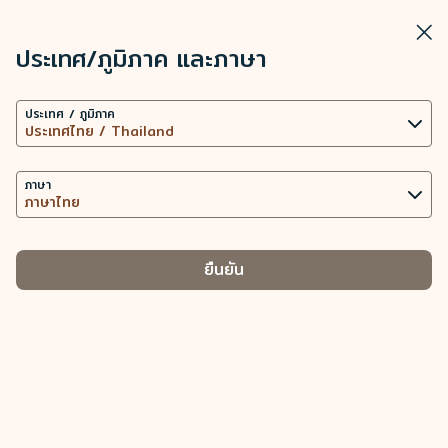
STARLUX
ดู
ปิดวิ
เปิดเป็นแอปพลิเคชัน STARLUX
ประเทศ/ภูมิภาค และภาษา
การตั้งค่าคุกกี้
ค้นหา
เมนู
ประเทศ / ภูมิภาค
เว็บไซต์นี้ใช้เทคโนโลยีคุกกี้ที่จำเป็น (รวมถึงคุกกี้เพื่อการ
ค้นหา
การสะสมไมล์ - STARLUX Airlines มีการโหลดหน้าดังกล่าวแล้ว
ทำงานของเว็บไซต์ และคุกกี้เพื่อการวิเคราะห์ข้อมูล) เพื่อ
การสะสมไมล์
การทำงานของเว็บไซต์และแอปพลิเคชัน ตลอดทั้งมอบ
ภาษา
การสะสมไมล์
ประสบการณ์การใช้งานที่ดียิ่งขึ้นให้กับท่าน การใช้คุกกี้
เพิ่มเติม ต่อเมื่อได้รับความยินยอมจากท่านเท่านั้น การใช้
คุกกี้เพื่อเข้าถึง วิเคราะห์ และจัดเก็บข้อมูลการใช้อุปกรณ์
ยืนยัน
ของท่าน และข้อมูลส่วนบุคคลบางประการ รวมถึง Client
สายการบินพันธมิตร
ID ที่อยู่ IP ข้อมูลตำแหน่งทางภูมิศาสตร์
สายการบิน Starlux
ที่ร่วมรายการสะสม
ไมล์
ของการจัดการประเภทคุกกี้และข้อมูลส่วนบุคคลที่
เกี่ยวข้อง
สมาชิก COSMILE สามารถสะสมไมล์สะสมและไมล์สถานะใน
คุกกี้ที่จำเป็น
อัตราที่แตกต่างกันตามที่ระบุในตารางด้านล่าง เมื่อเดินทางด้วย
นำเสนอเนื้อหาส่วนบุคคลและยกระดับประสบการณ์การใช้งาน