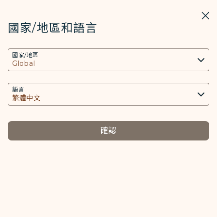
STARLUX
開啟
關掉
在STARLUX APP中打開
國家/地區和語言
COOKIE設定
搜尋
選單
國家/地區
搜尋
本網站使用必要的 Cookies 技術(包含功能類及分
最新消息 - STARLUX Airlines 頁面已載入
析類Cookies) 以運行網站及應用程式，並為您提供
媒體中心
更好的使用者體驗。額外的 Cookies 僅於獲得您同
語言
返回
意的情況下使用。Cookies將用以存取、分析和儲
存您使用設備的資訊以及某些個人資料，包括
01月27日
Client ID、IP 位址、地理位置資料、裝置運行系
確認
星宇航空 攜手超寫實機械美學大師空
統、特殊識別因子、Cosmile 會員帳號和Token
(識別碼)。
山基
打造全球當代藝術機
Cookies類型及相關個人資料之處理
AIRSORAYAMA
必要類COOKIE
提供您個人化內容以及提升使用本網站之體驗。