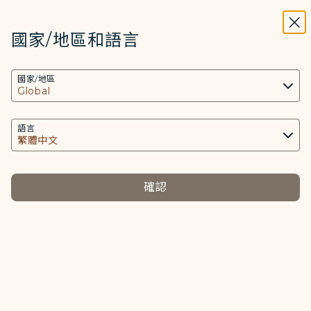
STARLUX
開啟
關掉
在STARLUX APP中打開
國家/地區和語言
搜尋
選單
國家/地區
搜尋
線上退票
語言
確認
*
訂位代號 / 電子機票號碼
*
姓氏
*
名字