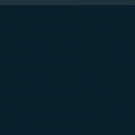
合您興趣和習慣的行銷資訊。
輸入會員卡號，哩程數及有效航段數將於搭乘星宇航空班號
航班，哩程數則將於搭乘後21天內自動累積至會員帳戶。入會
集之內容，以及我們如何與第三方合作夥伴共享資料，請參閱
。
TURER會員本人搭乘星宇航空班號並由星宇航空實際營運航班
Cookie 使用政策」網頁選擇同意、拒絕或撤回您的同意
同意我們使用和蒐集Cookies；若您點選「拒絕」，我們
6個月內有效。如：於2020年1月23日搭乘JX888航班，
航空官方網站及App的COSMILE補登哩程申請。如已超過
兩航點間哩程數（Ticketed Point Mileage）
李（Cabin baggage）、額外座位（Extra Seat
優待及折扣機票、包機機票、團體機票、嬰兒票。
且僅限累積至一間航空公司，哩程一經累積，即不得要求更換
品為計算基準。哩程將於搭乘完成後 21 天內入帳至會員帳
及實際搭乘艙等兩者中較低者為基準。