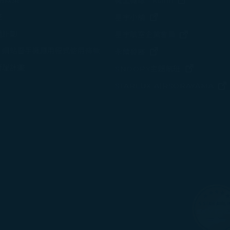
使用政策
機上雜誌 - kiânn
諾
(在新視窗中打開)
星宇小舖
變計劃
(在新視窗中
星宇航空企業會員
、網站暨手機應用程式使用條款
(在新視窗中打開)
永續發展
管理計畫
(在新視窗
SNOOPY主題航班
STARLUX AIRSORAYAMA