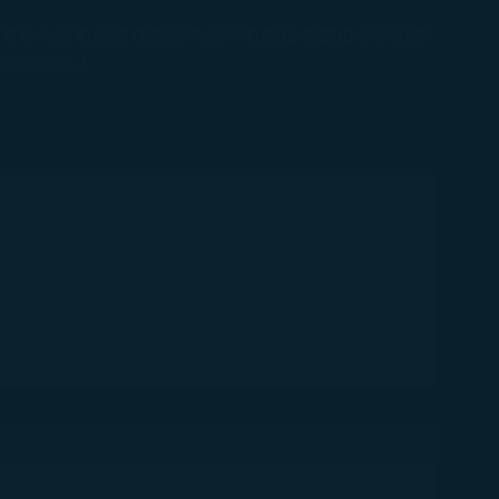
。累積有效航段數僅限搭乘星宇航空班號並由星宇航空
段數則不計入。