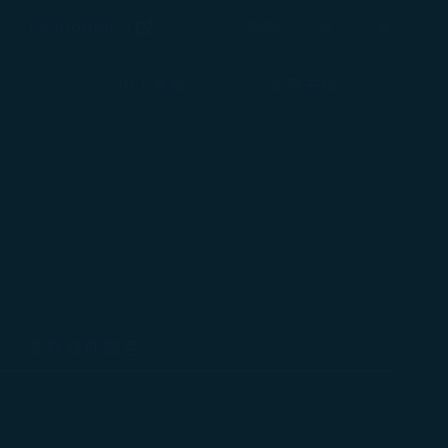
(在新視窗中打開)
選擇語言
béshopping
Global
(
繁體中文
)
登入
(在新視窗中打開)
COSMILE會員
旅客支援
哩程合作航空