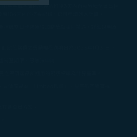
並由星宇航空實際營運航班後3天內自動累積至會員帳
前184天內的搭乘紀錄，仍可申請列入計算。
隱私保護政策
和
，可依照搭機當日卡級獲得加贈獎勵哩程禮遇，詳細說明及
。您可以透過點選
將不會放置行銷類
此航段累積之獎勵哩程到期日為2023年1月31日。
前述補登期限，恕無法申請。
，及所購買之票價產品所適用的累積標準為計算基準。
）、票價產品為「Limited限量」、星宇航空酬賓機
至其他會員方案。
戶。