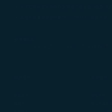
星宇航空保留所有哩程數累積的最後審核權及決
其他未盡事項按星宇航空「COSMILE會員方案
相關連結
COSMILE 補登哩程
COSMILE會員方案
卡級優惠禮遇
(在新視窗中打開)
(在新視窗中打開)
(在新視窗
關於星宇
條款宣告
認識星宇
運送條款
媒體中心
隱私保護政