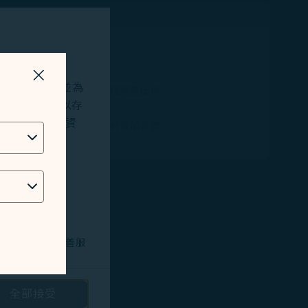
限量
Q
關掉視窗
站及應用程式，並為
可累積的哩程數比例
okies將用以存
0%
位址、地理位置資
可累積的有效航段數
0
技術問題，以改善服
。
全部接受
路投放廣告/定向