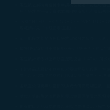
廣告，呈現最適
哩程數之累積自會員卡申請核發開始。訂位時若已
戶；搭乘星宇航空班號並由阿拉斯加航空實際營運
有關個人資料蒐
Cookie使用政策
INSIGHTER、EXPLORER、ADVEN
規範請詳見「卡級優惠禮遇」。
您可以隨時透過「
「全部接受」，以
單一航段之獎勵哩程自搭乘日當月之最後一天起計算3
Cookies。
補登哩程須於搭乘航班後3天至365天內，於星宇
哩程數計算係以國際航空運輸協會（IATA）所公布之
下述產品或服務不適用於累積哩程及航段數：客艙佔位行
票、以阿拉斯加航空會員哩程兌換之機票、各種
各航空公司間無法互相轉換或合併使用哩程數，
艙位升等航段之哩程數累積以會員原購買之票價產
搭乘航段之哩程累積是以原購買票價產品之艙等