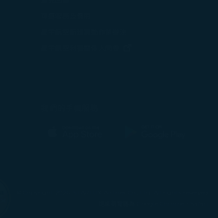
意見回饋
可選服務及費用
星宇航空航班異動作業辦法
打開)
(在新視窗中打開)
星宇航空利害關係人問卷
中打開)
(在新視窗中打開)
我們的手機服務
(在新視窗中打開)
(在新視窗中打開)
© Copyright 2026. STARLUX Airlines Co., Ltd. All rights reserved
建議瀏覽器為 Google Chrome、Safari