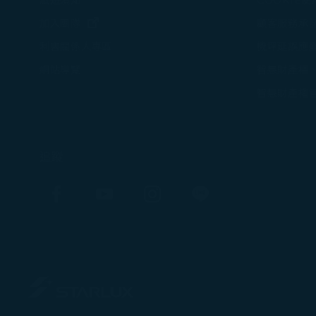
旅遊須知
COOKIE
(在新視窗中打開)
加入團隊
顧客服務承
機坪延誤應
利害關係人專區
智慧財產權
網站導覽
智慧財產權
追蹤
Facebook
YouTube
Instagram
Line