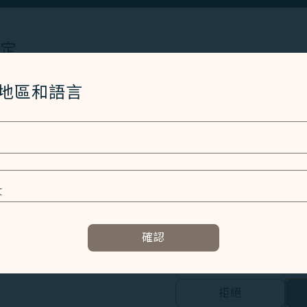
設定
超值
V/S/N
Cookies 技術(包含功能類及分析類Cookies) 以運行網
/地區和語言
哩程數比例
可累積的哩程數比例
者體驗。額外的 Cookies 僅於獲得您同意的情況下使用。Co
60%
使用設備的資訊以及某些個人資料，包括Client ID、IP 
有效航段數
可累積的有效航段數
特殊識別因子、Cosmile 會員帳號和Token (識別碼)。
1
及相關個人資料之處理
E
容以及提升使用本網站之體驗。
確認
資訊，協助我們了解您造訪、瀏覽及使用本網站的體驗，偵測並處理
E
使用與護照及會員卡上相同之英文姓名，並主動告知會員卡號
拒絕
的個人資料之第三方公司設置，以評估我們行銷效能、於社交媒體和網