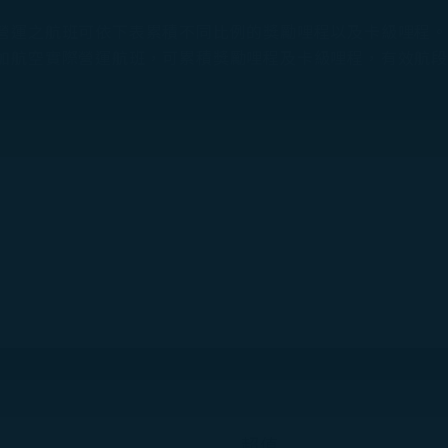
營運之航班可依下表累積不同比例的獎勵哩程以及卡級哩程
加航空實際營運航班，可累積獎勵哩程及卡級哩程，有效航
超值