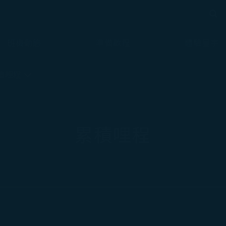
搜尋
搜尋
班機動態
準備啟程
體驗星宇
積哩程
累積哩程