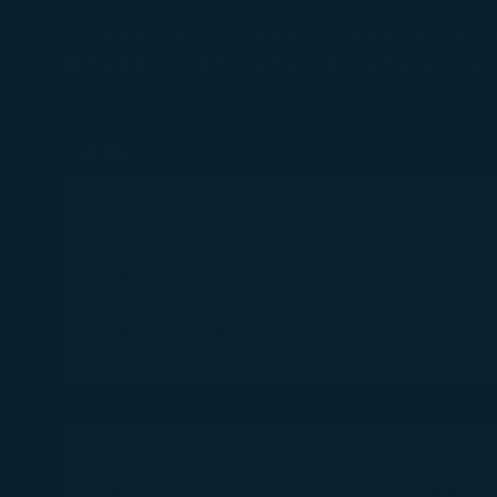
搭乘星宇航空班號並由星宇航空或哩程合作航空實際
實際營運航班。舉例：搭乘星宇航空班號並由阿拉斯
頭等艙
全額
F/A
可累積的哩程數比例
200%
可累積的有效航段數
1
商務艙
全額
基本