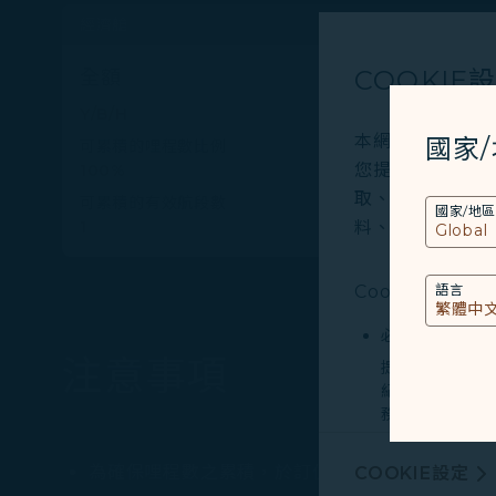
經濟艙
COOKIE
全額
基本
Y/B/H
K/M/L
本網站使用必要的 
國家
可累積的哩程數比例
可累積的
您提供更好的使用
100%
80%
取、分析和儲存您
可累積的有效航段數
可累積的
國家/地區
料、裝置運行系統、
1
1
Cookies類型
語言
必要類COOKI
注意事項
提供您個人化內
紀錄您上述所稱
務。
行銷類COOKI
為確保哩程數之累積，於訂位、開票時，請務必
COOKIE設定
由我們和處理您