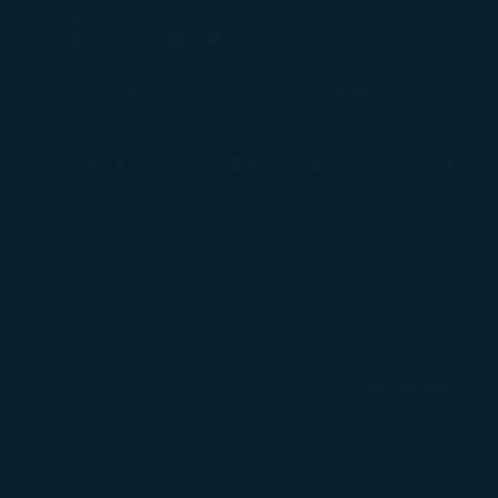
預訂行程
班機時刻
累積哩程 - STARLUX Airlines 頁面已載入
首頁
COSMILE會員
我的COSMILE
累
星宇航空