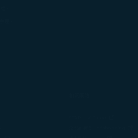
定權。
」辦理。
中打開)
相關網站
(在新視窗中
STARLUX Cargo
(
策
免稅品購物 - béshopping
(在新視窗中