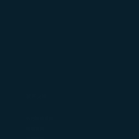
旅客支援
打開)
各地聯絡資訊
在新視窗中打開)
機場資訊
打開)