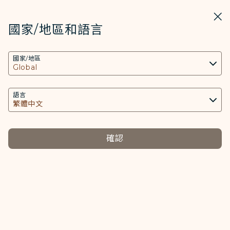
STARLUX
開啟
關掉
在STARLUX APP中打開
國家/地區和語言
COOKIE設定
搜尋
選單
國家/地區
搜尋
本網站使用必要的 Cookies 技術(包含功能類及分
JX Reader - STARLUX Airlines 頁面已載入
析類Cookies) 以運行網站及應用程式，並為您提供
JX Reader
更好的使用者體驗。額外的 Cookies 僅於獲得您同
語言
JX Reader
意的情況下使用。Cookies將用以存取、分析和儲
存您使用設備的資訊以及某些個人資料，包括
Client ID、IP 位址、地理位置資料、裝置運行系
確認
統、特殊識別因子、Cosmile 會員帳號和Token
JX Reader是什麼？
(識別碼)。
Cookies類型及相關個人資料之處理
JX Reader匯集全球數千份報紙與雜誌，從新聞、財經、時
尚到健康，精彩內容一手掌握。不論是追蹤臺灣最新動態、
必要類COOKIE
精進語言能力，還是沉浸於高品質的閱讀時光，JX Reader
提供您個人化內容以及提升使用本網站之體驗。