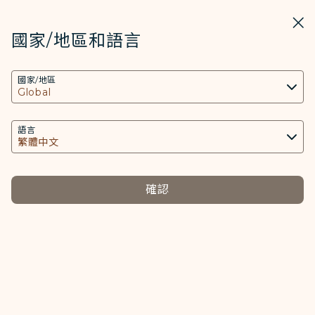
STARLUX
開啟
關掉
在STARLUX APP中打開
國家/地區和語言
COOKIE設定
搜尋
選單
國家/地區
搜尋
本網站使用必要的 Cookies 技術(包含功能類及分
報到 - STARLUX Airlines 頁面已載入
析類Cookies) 以運行網站及應用程式，並為您提供
報到
更好的使用者體驗。額外的 Cookies 僅於獲得您同
語言
報到
意的情況下使用。Cookies將用以存取、分析和儲
存您使用設備的資訊以及某些個人資料，包括
Client ID、IP 位址、地理位置資料、裝置運行系
確認
統、特殊識別因子、Cosmile 會員帳號和Token
請問何時開放辦理線上報到呢？
(識別碼)。
Cookies類型及相關個人資料之處理
購票完成後，您可透過星宇航空官方網站或App預約「自動
報到」服務，系統將於開放線上報到時，自動為您辦理報到
必要類COOKIE
與劃位手續。詳細內容請參閱「準備啟程」>「旅行資訊」
提供您個人化內容以及提升使用本網站之體驗。