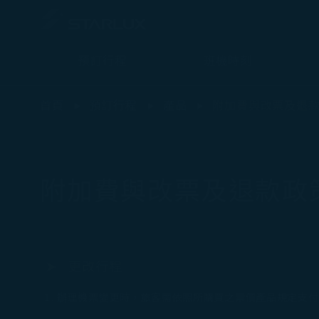
預訂行程
班機時刻
附加費與改票及退款政策 - STARLUX Airlines 頁面已載入
首頁
預訂行程
產品
附加費與改票及退
附加費與改票及退款政
更改行程
​辦理機票變更時，旅客需依照所購買之票價產品規定支