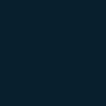
(在新視窗中
STARLUX Cargo
(
策
免稅品購物 - béshopping
(在新視窗中
使用政策
機上雜誌 - kiânn
諾
(在新視窗中打開)
星宇小舖
變計劃
(在新視窗中
星宇航空企業會員
、網站暨手機應用程式使用條款
(在新視窗中打開)
永續發展
管理計畫
(在新視窗
SNOOPY主題航班
STARLUX AIRSORAYAMA