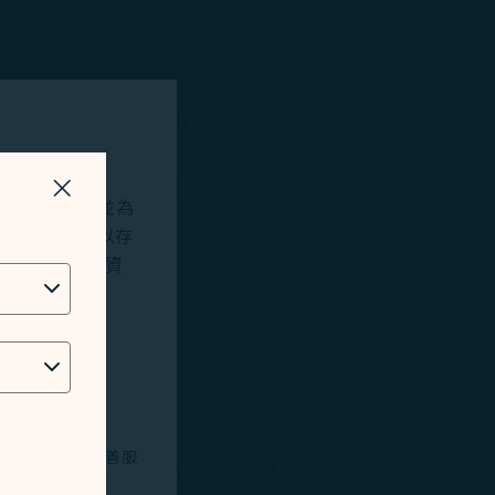
航班異動作業辦法」或「顧客服務承諾-美國航線24小時退
款作業，往返美國航線之機票則將依「顧客服務承諾」辦理。
關掉視窗
站及應用程式，並為
okies將用以存
說明。​
位址、地理位置資
技術問題，以改善服
待折扣機票均須收取USD 30之訂位服務費。此費用不適用任