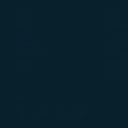
認識星宇
運送條款
媒體中心
隱私保護政
旅遊須知
COOKIE
(在新視窗中打開)
加入團隊
顧客服務承
機坪延誤應
利害關係人專區
智慧財產權
網站導覽
智慧財產權
追蹤
Facebook
YouTube
Instagram
Line