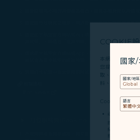
如去回程為不同的票價產品組合，退票手續費將以票價規
透過旅行社購買之機票，請洽原開票旅行社辦理退票事宜
透過星宇航空官方網站或App購買的機票，可利用「線
COOKIE
票政策」，請透過「退票申請」辦理退票以減免退票手續
透過星宇航空官方網站或App、客服中心、機場票務櫃
本網站使用必要的 
國家
前述皆為星宇航空的處理時間，實際收到退款之日期仍須
您提供更好的使用
若原訂位紀錄中尚未使用的附加服務可申請退費，請於完
取、分析和儲存您
國家/地區
料、裝置運行系統、
相關連結
更改行程與退票
(在新視窗中打開)
Cookies類型
語言
必要類COOKI
訂位服務費(Booking Service Charge)
提供您個人化內
紀錄您上述所稱
不限開票地及開票通路，開立星宇航空189開頭之個人機票
務。