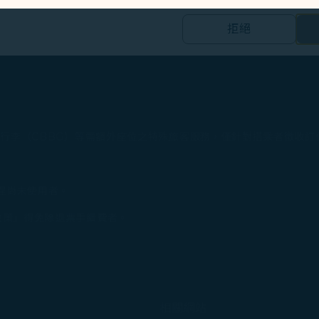
E
拒絕
的個人資料之第三方公司設置，以評估我們行銷效能、於社交媒體和網
合您興趣和習慣的行銷資訊。
集之內容，以及我們如何與第三方合作夥伴共享資料，請參閱
。
Cookie 使用政策」網頁選擇同意、拒絕或撤回您的同意
佔位行李（CBBG）等需額外座位之特殊旅客服務，僅針對搭乘者徵收
同意我們使用和蒐集Cookies；若您點選「拒絕」，我們
程尚未使用者。
政策」得免除退票手續費者。​
相關網站