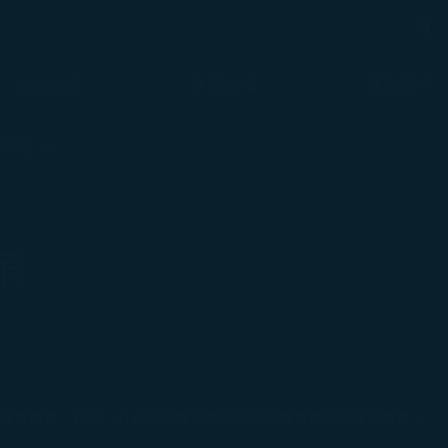
搜尋
搜尋
班機動態
準備啟程
體驗星宇
款政策
策
付機票價差、稅金、訂位服務費及燃油等附加費差額及改票手續費。