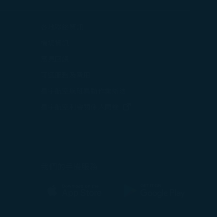
打開)
各地聯絡資訊
在新視窗中打開)
機場資訊
打開)
意見回饋
可選服務及費用
星宇航空航班異動作業辦法
打開)
(在新視窗中打開)
星宇航空利害關係人問卷
中打開)
(在新視窗中打開)
我們的手機服務
(在新視窗中打開)
(在新視窗中打開)