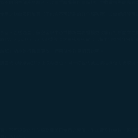
為不同的票價產品組合，改票手續費將以票價規定中收費標準較高者為
使用之稅金及附加費（不包含不可退款的訂位服務費）如金額調降可
事宜。若透過星宇航空客服中心或機場票務櫃檯更改旅行社所開立之
D1,500 / USD50或等值之票務服務費（此費用無提供任何折扣
航班」功能進行機票更改，適用條件詳見網頁說明。​
航空或向原購票旅行社取消機位，同一訂位代號之續程機位將被取消
費、不可退款的訂位服務費與已使用之票價、附加費及稅金後，退還
費）及稅金。