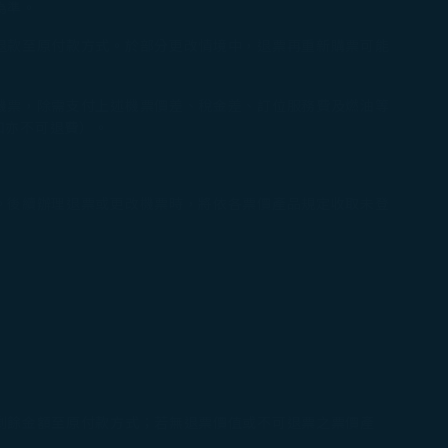
準。​
退款至原付款方式。於部分更改情境中，退票再重新購票可能
機票，除需支付上述機票價差、稅金差、訂位服務費及燃油等
亦不可退費）。 ​
。後續辦理退票或更改機票時，將依各票價產品規定收取未登
剩餘金額至原付款方式；若無退票價值或不可退票之票價產