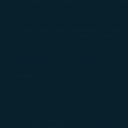
改票手續費為每次更改時收取，且為不可退費。如去回程
新行程低於原行程之票價差額將依票價規則不予退款；未
較改票優惠。
透過旅行社購買之機票，請洽原開票旅行社進行機票更改
附加費差額及改票手續費外，每張機票將依票價規定另收取TW
透過星宇航空官方網站或App購買的機票，可利用「更改
如旅客未搭乘已預訂之航班，且未於航班起飛前聯繫星宇
機手續費。​
相關連結
更改行程與退票
(在新視窗中打開)
退票
辦理退票時，星宇航空將依照票價產品規定扣除退票手續
品，僅退還未使用的附加費（不包含不可退款的訂位服務