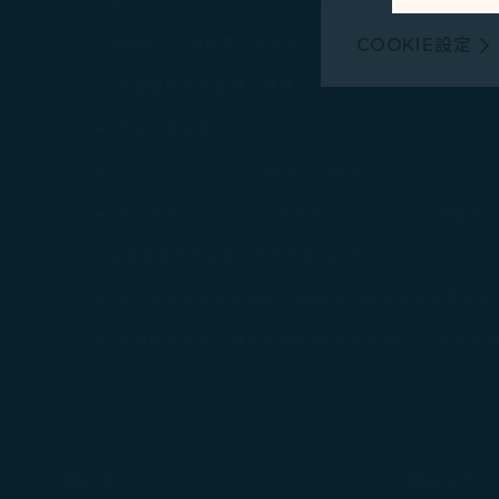
何折扣。​
行銷類COOKI
COOKIE設定
不需收取訂位服務費之對象為：
由我們和處理您
廣告，呈現最適
行程起始點為香港之機票。
不佔位嬰兒票。
有關個人資料蒐
Cookie使用政策
ID／DG／GE／RG優待折扣機票。
您可以隨時透過「
機上擔架（STCR）、額外座位（EXST）、客艙
「全部接受」，以
訂位服務費不可退費，然下列情況除外：
Cookies。
依「星宇航空航班異動作業辦法」辦理退票且機票全
符合星宇航空「顧客服務承諾-美國航線24小時退票
關於星宇
條款宣告