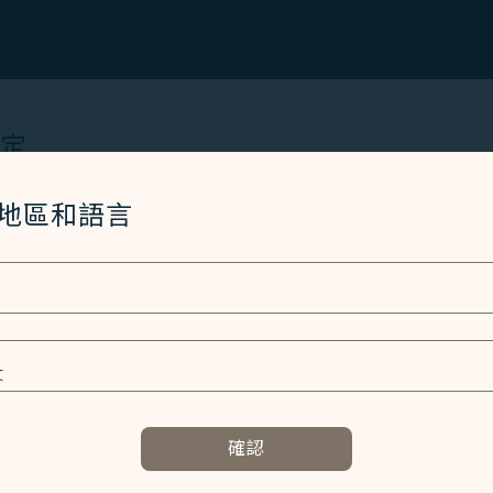
定中收費標準較高者為準。​
。​
上退票」功能辦理退票，適用條件詳見網頁說明。若行程符合「星宇航空
設定
費。
檯購買之機票，星宇航空將於退票申請成功後的20個工作日內完成退
Cookies 技術(包含功能類及分析類Cookies) 以運行網
/地區和語言
以各銀行作業處理時間為準。​
者體驗。額外的 Cookies 僅於獲得您同意的情況下使用。Co
成退票後，至「退票申請」頁面辦理。相關規定請參閱各附加服務頁面
使用設備的資訊以及某些個人資料，包括Client ID、IP 
特殊識別因子、Cosmile 會員帳號和Token (識別碼)。
及相關個人資料之處理
E
容以及提升使用本網站之體驗。
確認
資訊，協助我們了解您造訪、瀏覽及使用本網站的體驗，偵測並處理
、團體機票、哩程酬賓機票(2026年7月1日(含)起)及AD／DM優