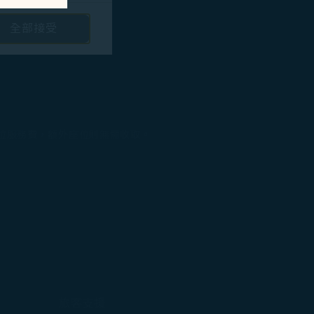
全部接受
路投放廣告/定向
隱私保護政策
和
。您可以透過點選
訂位服務費，額外座位則無需收取。
將不會放置行銷類
旅客支援