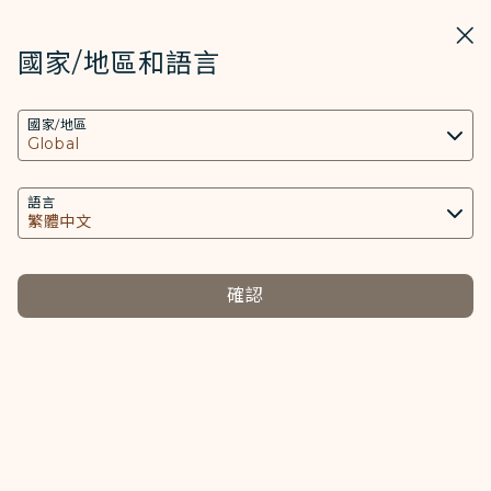
STARLUX
開啟
關掉
在STARLUX APP中打開
國家/地區和語言
COOKIE設定
搜尋
選單
國家/地區
搜尋
本網站使用必要的 Cookies 技術(包含功能類及分
行李 - STARLUX Airlines 頁面已載入
析類Cookies) 以運行網站及應用程式，並為您提供
行李
更好的使用者體驗。額外的 Cookies 僅於獲得您同
語言
行李
意的情況下使用。Cookies將用以存取、分析和儲
存您使用設備的資訊以及某些個人資料，包括
Client ID、IP 位址、地理位置資料、裝置運行系
確認
統、特殊識別因子、Cosmile 會員帳號和Token
請問隨身行李是否有尺寸及件數限
(識別碼)。
制？
Cookies類型及相關個人資料之處理
必要類COOKIE
有的，隨身行李包含手提行李及個人物品，詳細尺寸及件數
說明請見「準備啟程」>「行李訊息」>「基本須知」>「隨
提供您個人化內容以及提升使用本網站之體驗。