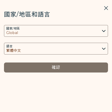
STARLUX
開啟
關掉
在STARLUX APP中打開
國家/地區和語言
COOKIE設定
搜尋
選單
國家/地區
搜尋
本網站使用必要的 Cookies 技術(包含功能類及分
遺失行李查詢 - STARLUX Airlines 頁面已載入
析類Cookies) 以運行網站及應用程式，並為您提供
遺失行李查詢
更好的使用者體驗。額外的 Cookies 僅於獲得您同
語言
遺失行李查詢
意的情況下使用。Cookies將用以存取、分析和儲
存您使用設備的資訊以及某些個人資料，包括
Client ID、IP 位址、地理位置資料、裝置運行系
確認
統、特殊識別因子、Cosmile 會員帳號和Token
(識別碼)。
星宇航空將於收到行李延遲或遺失之案件申報，協助
旅客行李追蹤與進度聯繫。尋獲行李後，將盡速寄送
Cookies類型及相關個人資料之處理
歸還與旅客。然，若依部分國家法令限制僅可由旅客
本人親自提領，星宇航空將連繫旅客提領之時間與地
必要類COOKIE
點。
提供您個人化內容以及提升使用本網站之體驗。