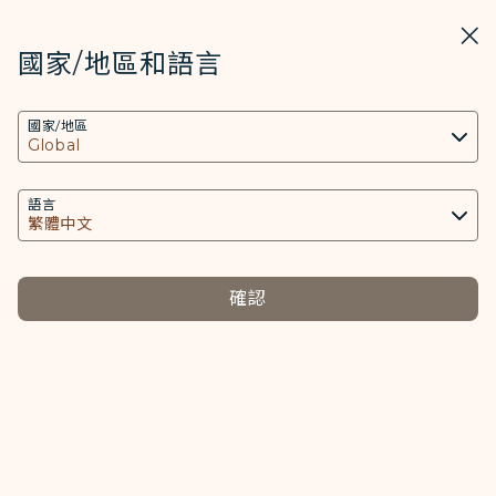
STARLUX
開啟
關掉
在STARLUX APP中打開
國家/地區和語言
COOKIE設定
搜尋
選單
國家/地區
搜尋
本網站使用必要的 Cookies 技術(包含功能類及分
可選服務及費用 - STARLUX Airlines 頁面已載入
析類Cookies) 以運行網站及應用程式，並為您提供
可選服務及費用
更好的使用者體驗。額外的 Cookies 僅於獲得您同
語言
星宇航空可選的服務及費用
意的情況下使用。Cookies將用以存取、分析和儲
存您使用設備的資訊以及某些個人資料，包括
Client ID、IP 位址、地理位置資料、裝置運行系
確認
以下說明僅適用於星宇航空班號並由星宇航空實際營運之
統、特殊識別因子、Cosmile 會員帳號和Token
航班，若您的行程中包含其他航空公司營運之航班，該航
(識別碼)。
段之各項服務規範則須以該實際營運航空公司為準。
Cookies類型及相關個人資料之處理
必要類COOKIE
預選座位
提供您個人化內容以及提升使用本網站之體驗。