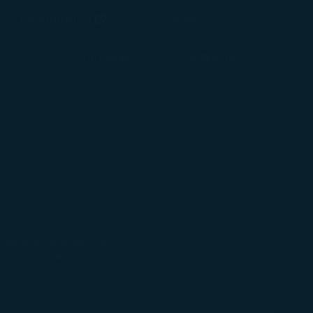
(在新視窗中打開)
選擇語言
béshopping
Global
(
繁體中文
)
登入
(在新視窗中打開)
COSMILE會員
旅客支援
最新旅遊相關規定