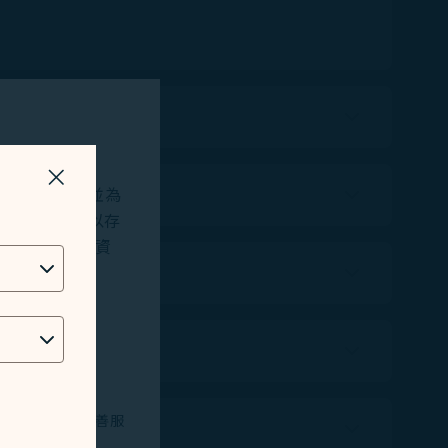
關掉視窗
站及應用程式，並為
okies將用以存
位址、地理位置資
技術問題，以改善服