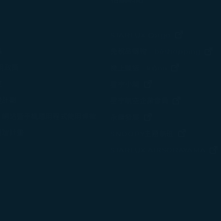
(在新視窗中
STARLUX Cargo
(
策
免稅品購物 - béshopping
(在新視窗中
使用政策
機上雜誌 - kiânn
諾
(在新視窗中打開)
星宇小舖
變計劃
(在新視窗中
星宇航空企業會員
、網站暨手機應用程式使用條款
(在新視窗中打開)
永續發展
管理計畫
(在新視窗
SNOOPY主題航班
STARLUX AIRSORAYAMA