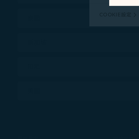
行銷類COOKI
COOKIE設定
由我們和處理您
泰國
廣告，呈現最適
有關個人資料蒐
新加坡
Cookie使用政策
您可以隨時透過「
印尼
「全部接受」，以
Cookies。
美國
關於星宇
條款宣告