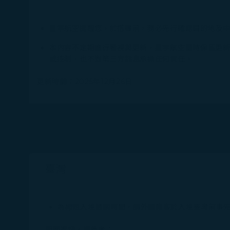
星宇航空提醒您，於搭機前，務必先行確認目的地及
本內容不定期進行審視與更新，星宇航空隨時保留更
或控制，也不對第三方訊息承擔任何責任。
更新時間：2025年12月26日
臺灣
為縮短入境通關時間，請外國旅客於入境臺灣前事
相關資訊，請參考：