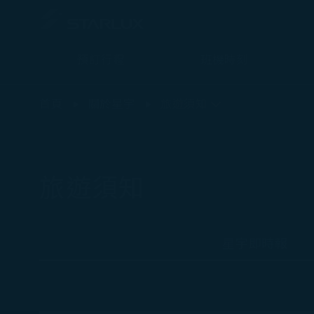
預訂行程
班機時刻
旅遊須知 (最新旅遊限制相關規定) - STARLUX Airlines 頁面已載入
首頁
關於星宇
旅遊須知
旅遊須知
星宇即時報