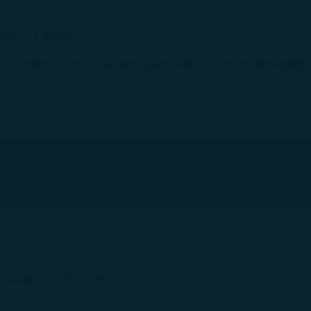
中轉地之入境規範。
新訊息的權利，不對以下訊息進行正確性保證，亦不對任何錯誤或遺漏
先填寫線上「
入國登記表
」。