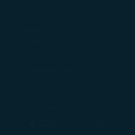
打開)
各地聯絡資訊
在新視窗中打開)
機場資訊
打開)
意見回饋
可選服務及費用
星宇航空航班異動作業辦法
打開)
(在新視窗中打開)
星宇航空利害關係人問卷
中打開)
(在新視窗中打開)
我們的手機服務
(在新視窗中打開)
(在新視窗中打開)