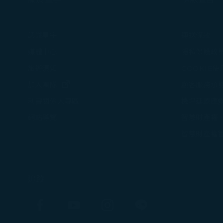
認識星宇
運送條款
媒體中心
隱私保護政
旅遊須知
COOKIE
(在新視窗中打開)
加入團隊
顧客服務承
機坪延誤應
利害關係人專區
智慧財產權
網站導覽
智慧財產權
追蹤
Facebook
YouTube
Instagram
Line