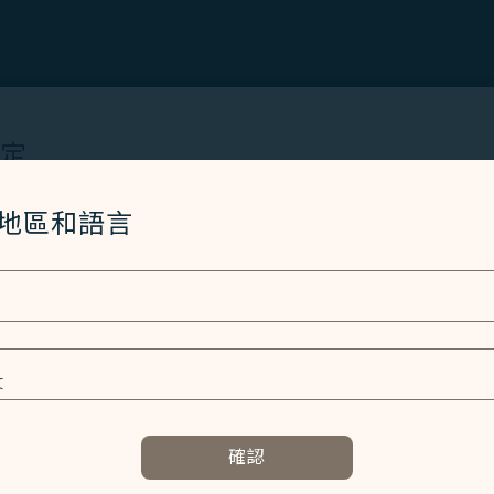
設定
Cookies 技術(包含功能類及分析類Cookies) 以運行網
/地區和語言
者體驗。額外的 Cookies 僅於獲得您同意的情況下使用。Co
使用設備的資訊以及某些個人資料，包括Client ID、IP 
特殊識別因子、Cosmile 會員帳號和Token (識別碼)。
及相關個人資料之處理
E
容以及提升使用本網站之體驗。
確認
資訊，協助我們了解您造訪、瀏覽及使用本網站的體驗，偵測並處理