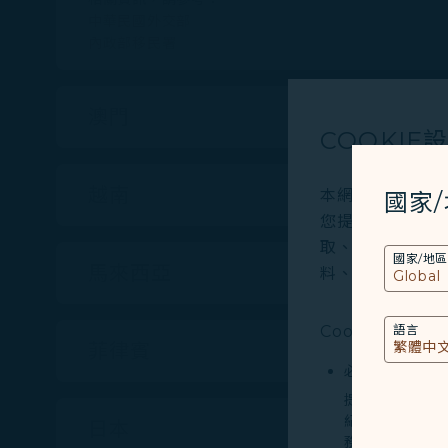
中華民國外交部
內政部移民署
澳門
COOKIE
越南
本網站使用必要的 
國家
您提供更好的使用
取、分析和儲存您
國家/地區
馬來西亞
料、裝置運行系統、
Cookies類型
語言
菲律賓
必要類COOKI
提供您個人化內
紀錄您上述所稱
日本
務。