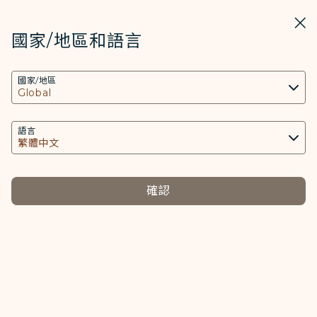
STARLUX
開啟
關掉
在STARLUX APP中打開
國家/地區和語言
COOKIE設定
搜尋
選單
國家/地區
搜尋
本網站使用必要的 Cookies 技術(包含功能類及分
預選座位 A350-900 - STARLUX Airlines 頁面已載入
析類Cookies) 以運行網站及應用程式，並為您提供
預選座位
更好的使用者體驗。額外的 Cookies 僅於獲得您同
語言
意的情況下使用。Cookies將用以存取、分析和儲
存您使用設備的資訊以及某些個人資料，包括
Client ID、IP 位址、地理位置資料、裝置運行系
確認
統、特殊識別因子、Cosmile 會員帳號和Token
(識別碼)。
Cookies類型及相關個人資料之處理
必要類COOKIE
提供您個人化內容以及提升使用本網站之體驗。