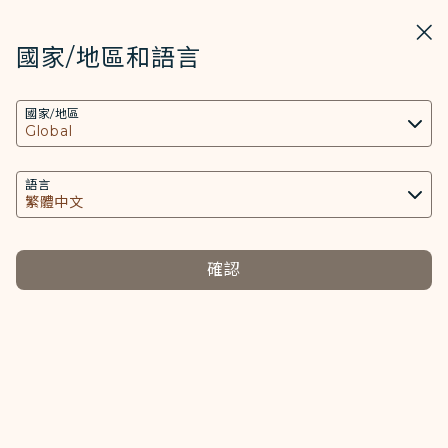
STARLUX
開啟
關掉
在STARLUX APP中打開
國家/地區和語言
COOKIE設定
搜尋
選單
國家/地區
搜尋
本網站使用必要的 Cookies 技術(包含功能類及分
嬰兒旅客搭機須知 (隨身行李) - STARLUX Airlines 頁面已載入
析類Cookies) 以運行網站及應用程式，並為您提供
嬰兒及兒童
更好的使用者體驗。額外的 Cookies 僅於獲得您同
語言
嬰兒及兒童
意的情況下使用。Cookies將用以存取、分析和儲
存您使用設備的資訊以及某些個人資料，包括
Client ID、IP 位址、地理位置資料、裝置運行系
確認
若您的行程中包含其他航空公司營運之航班，該航段之嬰
統、特殊識別因子、Cosmile 會員帳號和Token
兒旅客規範則須以該實際營運航空公司為準。
(識別碼)。
嬰兒旅客搭機須
兒童旅客搭機須
Cookies類型及相關個人資料之處理
知
知
必要類COOKIE
接受條件及適用票價
提供您個人化內容以及提升使用本網站之體驗。