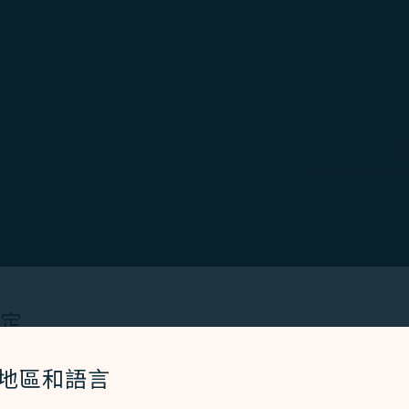
位
特別餐點
客以下協助：
設定
動。
Cookies 技術(包含功能類及分析類Cookies) 以運行網
/地區和語言
者體驗。額外的 Cookies 僅於獲得您同意的情況下使用。Co
或行動不便旅客，包含於機上提供移位板及機上輪椅。