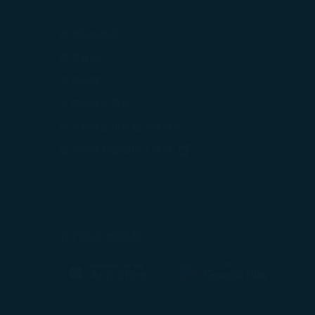
打開)
各地聯絡資訊
在新視窗中打開)
機場資訊
打開)
意見回饋
可選服務及費用
星宇航空航班異動作業辦法
打開)
(在新視窗中打開)
星宇航空利害關係人問卷
中打開)
(在新視窗中打開)
我們的手機服務
(在新視窗中打開)
(在新視窗中打開)