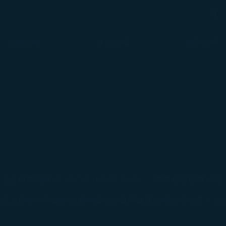
搜尋
搜尋
班機動態
準備啟程
體驗星宇
歧視殘障法（DOT 14CFR 382），詳見顧客服務承諾
航段之其他特殊需求規範則須以該實際營運航空公司為準，請