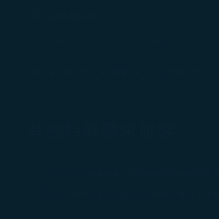
預訂行程
班機時刻
其他特殊需求旅客（特殊協助） - STARLUX Airlines 頁面已載入
首頁
預訂行程
旅客
其他特殊需求旅客
其他特殊需求旅客
本公司所有往返美國航班皆遵循美國運輸部所制定之反
若您的行程中包含其他航空公司營運之航班，該