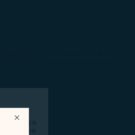
特殊協助
手語版機上安全影片
關掉視窗
站及應用程式，並為
okies將用以存