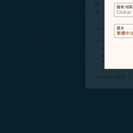
取、分析和儲存您
國家/地區
協助特定醫療需求，如可攜帶式電子醫療設備
料、裝置運行系統、
Cookies類型
語言
恕星宇航空無法提供以下服務：
必要類COOKI
餐飲餵食服務。
提供您個人化內
廁所內或座位上如廁之協助。
紀錄您上述所稱
務。
醫療服務。
行銷類COOKI
COOKIE設定
由我們和處理您
廣告，呈現最適
若有上述需求，請安排護理人員或可照護之人員
有關個人資料蒐
Cookie使用政策
您可以隨時透過「
關於星宇
條款宣告
「全部接受」，以