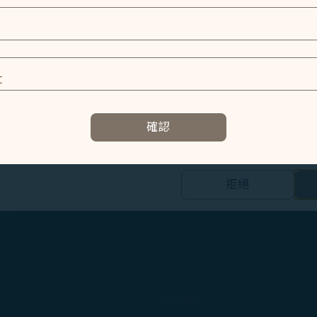
使用設備的資訊以及某些個人資料，包括Client ID、IP 
。
特殊識別因子、Cosmile 會員帳號和Token (識別碼)。
及相關個人資料之處理
E
容以及提升使用本網站之體驗。
確認
資訊，協助我們了解您造訪、瀏覽及使用本網站的體驗，偵測並處理
E
拒絕
的個人資料之第三方公司設置，以評估我們行銷效能、於社交媒體和網
合您興趣和習慣的行銷資訊。
隨行。
集之內容，以及我們如何與第三方合作夥伴共享資料，請參閱
。
Cookie 使用政策」網頁選擇同意、拒絕或撤回您的同意
相關網站
同意我們使用和蒐集Cookies；若您點選「拒絕」，我們