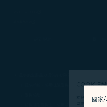
DOT 14CFR 382
(在新視窗中打開)
顧客服務承諾
(在新視窗中打開)
報到服務
機上座
星宇航空將盡力提供身心障礙及其他特殊需求旅
COOKIE
提供輪椅，協助往返登機門，及於登機門間移
登機協助。
本網站使用必要的 
國家
您提供更好的使用
於機場及飛機上，協助視障、聽障、認知障礙