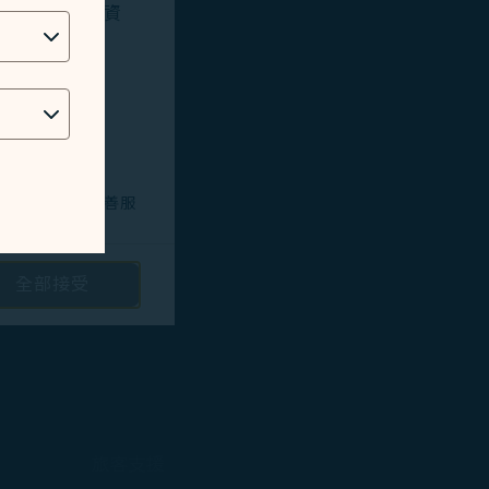
位址、地理位置資
技術問題，以改善服
全部接受
路投放廣告/定向
隱私保護政策
和
。您可以透過點選
旅客支援
將不會放置行銷類