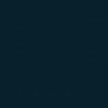
Cookies。
認識星宇
運送條款
媒體中心
隱私保護政
旅遊須知
COOKIE
(在新視窗中打開)
加入團隊
顧客服務承
機坪延誤應
利害關係人專區
智慧財產權
網站導覽
智慧財產權
追蹤
Facebook
YouTube
Instagram
Line