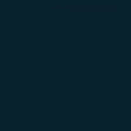
(在新視窗中打開)
選擇語言
béshopping
Global
(
繁體中文
)
登入
(在新視窗中打開)
COSMILE會員
旅客支援
。
提前聯繫各航空公司，以確保旅程順利。