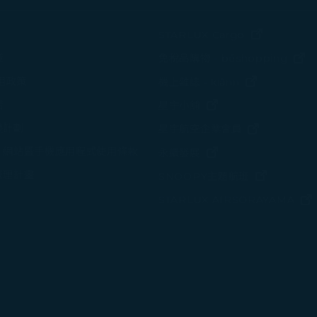
(在新視窗中
STARLUX Cargo
(
策
免稅品購物 - béshopping
(在新視窗中
使用政策
機上雜誌 - kiânn
諾
(在新視窗中打開)
星宇小舖
變計劃
(在新視窗中
星宇航空企業會員
、網站暨手機應用程式使用條款
(在新視窗中打開)
永續發展
管理計畫
(在新視窗
SNOOPY主題航班
STARLUX AIRSORAYAMA