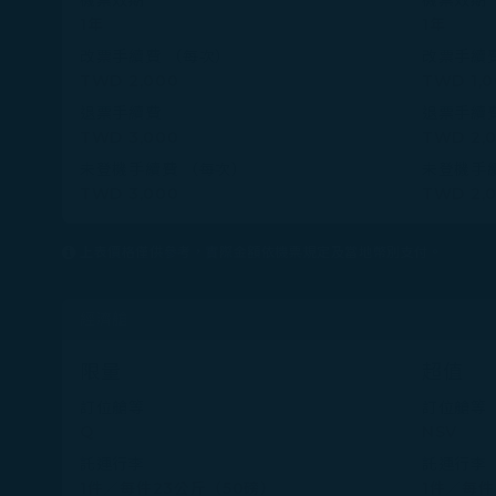
1年
1年
改票手續費 （每次）
改票手續
TWD 2,000
TWD 1,
退票手續費
退票手續
TWD 3,000
TWD 2,
未登機手續費 （每次）
未登機手
TWD 3,000
TWD 2,
上表價格僅供參考，實際金額依機票規定及當地幣別支付。
經濟艙
限量
超值
訂位艙等
訂位艙等
Q
NSV
託運行李
託運行李
1件／每件23公斤（50磅）
1件／每件