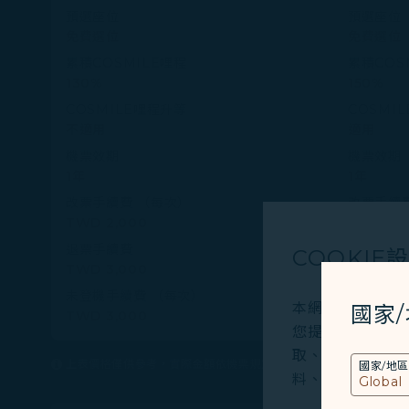
預選座位
預選座位
免費選位
免費選位
累積COSMILE哩程
累積COS
130%
150%
COSMILE哩程升等
COSMI
不適用
適用
機票效期
機票效期
1年
1年
改票手續費 （每次）
改票手續
TWD 2,000
TWD 1,
退票手續費
退票手續
COOKIE
TWD 3,000
TWD 2,
未登機手續費 （每次）
未登機手
本網站使用必要的 
國家
TWD 3,000
TWD 2,
您提供更好的使用
取、分析和儲存您
上表價格僅供參考，實際金額依機票規定及當地幣別支付。
國家/地區
料、裝置運行系統、