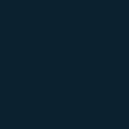
隨身行李
7 公斤 （15磅）
Galactic Wi-Fi
可免費傳送文字訊息
預選座位
前區/標準
座位免費
累積COSMILE哩程
100%
COSMILE哩程升等
適用
機票效期
1年
改票手續費 （每次）
不須收取手續費
退票手續費
TWD 1,000