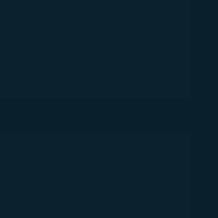
全額
訂位艙等
HBY
託運行李
2件／每件23公斤（50磅）