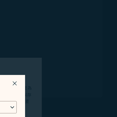
關掉視窗
站及應用程式，並為
okies將用以存
位址、地理位置資