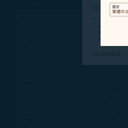
豪華經濟艙
Cookies類型
語言
超值
基本
必要類COOKI
訂位艙等
訂位艙等
提供您個人化內
E
R
紀錄您上述所稱
務。
託運行李
託運行李
2件／每件23公斤（50磅）
2件／每件
行銷類COOKI
COOKIE設定
隨身行李
隨身行李
由我們和處理您
7 公斤 （15磅）
7 公斤 （
廣告，呈現最適
Galactic Wi-Fi
Galactic
可免費傳送文字訊息
可免費傳
有關個人資料蒐
預選座位
預選座位
Cookie使用政策
付費選位
免費選位
您可以隨時透過「
累積COSMILE哩程
累積COS
「全部接受」，以
105%
115%
Cookies。
COSMILE哩程升等
COSMI
不適用
適用
機票效期
機票效期