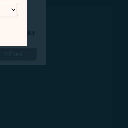
技術問題，以改善服
全部接受
路投放廣告/定向
隱私保護政策
和
。您可以透過點選
將不會放置行銷類