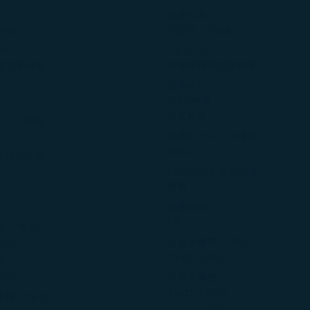
隨身行李
15磅）
7 公斤 （15磅）
 Wi-Fi
Galactic Wi-Fi
送文字訊息
可免費傳送文字訊息
預選座位
前區/標準
座位免費
MILE哩程
累積COSMILE哩程
80%
LE哩程升等
COSMILE哩程升等
適用
機票效期
1年
費 （每次）
000
改票手續費 （每次）
TWD 1,000
費
000
退票手續費
TWD 2,000
續費 （每次）