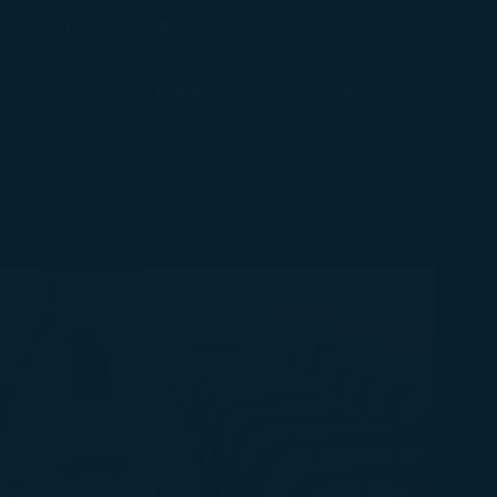
(在新視窗中打開)
選擇語言
béshopping
Global
(
繁體中文
)
登入
(在新視窗中打開)
COSMILE會員
旅客支援