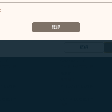
及相關個人資料之處理
全額
E
訂位艙等
容以及提升使用本網站之體驗。
確認
W
資訊，協助我們了解您造訪、瀏覽及使用本網站的體驗，偵測並處理
託運行李
23公斤（50磅）
2件／每件23公斤（50磅）
E
拒絕
隨身行李
的個人資料之第三方公司設置，以評估我們行銷效能、於社交媒體和網
15磅）
7 公斤 （15磅）
合您興趣和習慣的行銷資訊。
 Wi-Fi
Galactic Wi-Fi
送文字訊息
可免費傳送文字訊息
集之內容，以及我們如何與第三方合作夥伴共享資料，請參閱
預選座位
。
免費選位
Cookie 使用政策」網頁選擇同意、拒絕或撤回您的同意
MILE哩程
累積COSMILE哩程
同意我們使用和蒐集Cookies；若您點選「拒絕」，我們
125%
LE哩程升等
COSMILE哩程升等
適用
機票效期