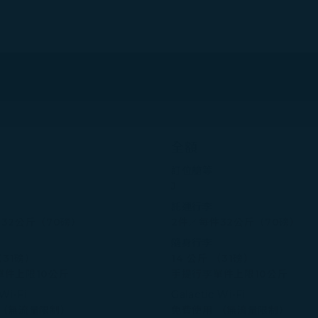
全額
訂位艙等
J
託運行李
32公斤（70磅）
2件／每件32公斤（70磅）
隨身行李
（31磅）
14 公斤 （31磅）
單件上限10公斤
手提行李單件上限10公斤
 Wi-Fi
Galactic Wi-Fi
 （無流量限制）
免費使用 （無流量限制）