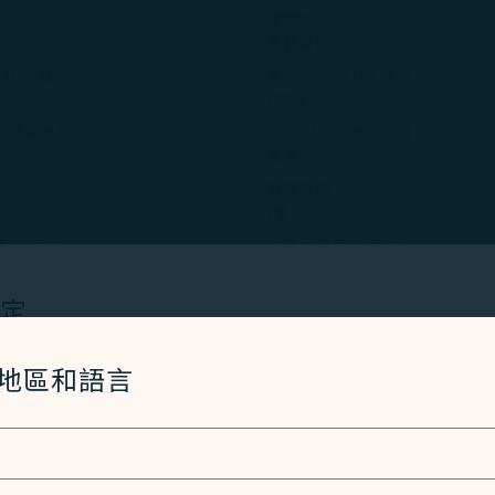
預選座位
免費選位
MILE哩程
累積COSMILE哩程
175%
LE哩程升等
COSMILE哩程升等
適用
機票效期
1年
費 （每次）
改票手續費 （每次）
000
不須收取手續費
費
退票手續費
設定
000
TWD 1,000
續費 （每次）
未登機手續費 （每次）
Cookies 技術(包含功能類及分析類Cookies) 以運行網
/地區和語言
000
TWD 1,000
者體驗。額外的 Cookies 僅於獲得您同意的情況下使用。Co
使用設備的資訊以及某些個人資料，包括Client ID、IP 
特殊識別因子、Cosmile 會員帳號和Token (識別碼)。