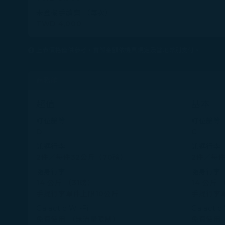
未登機手續費 （每次）
TWD 4,000
上表價格僅供參考，實際金額依機票規定及當地幣別支付。
商務艙
超值
基本
訂位艙等
訂位艙等
D
C
託運行李
託運行李
2件／每件32公斤（70磅）
2件／每件
隨身行李
隨身行李
14 公斤 （31磅）
14 公斤 
手提行李單件上限10公斤
手提行李
Galactic Wi-Fi
Galactic
免費使用 （無流量限制）
免費使用