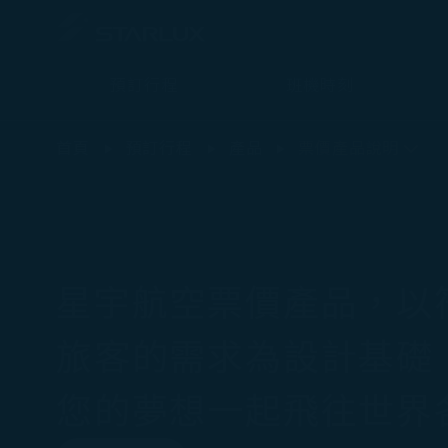
預訂行程
班機時刻
票價產品說明 - STARLUX Airlines 頁面已載入
首頁
預訂行程
產品
票價產品說明
星宇航空票價產品，以
旅客的需求為設計基礎
您的夢想一起飛往世界