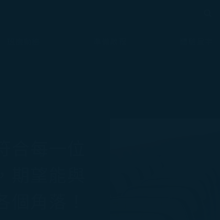
搜尋
搜尋
班機動態
準備啟程
體驗星宇
符合每一位
，期望能與
各個角落！