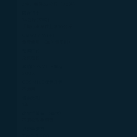
3件／每件32公斤（70磅）
隨身行李
14公斤(31磅)
手提行李單件上限10公斤
Galactic Wi-Fi
免費使用 （無流量限制）
預選座位
免費選位
累積COSMILE哩程
200%
COSMILE哩程升等
不適用
機票效期
1年
改票手續費 （每次）
不須收取手續費
退票手續費
TWD 3,000