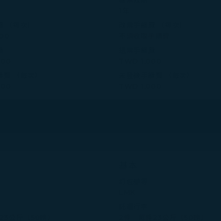
1年
費 （每次）
改票手續費 （每次）
000
不須收取手續費
費
退票手續費
000
TWD 1,000
續費 （每次）
未登機手續費 （每次）
000
TWD 1,000
基本
訂位艙等
LMK
託運行李
23公斤（50磅）
2件／每件23公斤（50磅）