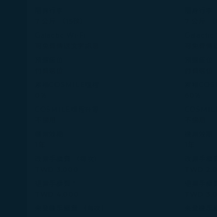
隨身行李
隨身行李
7 公斤 （15磅）
7 公斤 （
Galactic Wi-Fi
Galactic
可免費傳送文字訊息
可免費傳
預選座位
預選座位
付費選位
付費選位
累積COSMILE哩程
累積COS
0%
60%
COSMILE哩程升等
COSMI
不適用
不適用
機票效期
機票效期
1年
1年
改票手續費 （每次）
改票手續
TWD 3,000
TWD 2,
退票手續費 *
退票手續
TWD 4,000
TWD 3,
未登機手續費 （每次）
未登機手