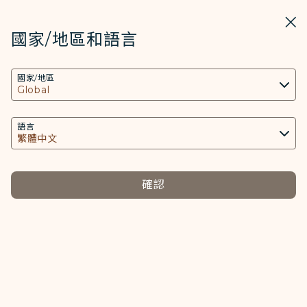
STARLUX
開啟
關掉
在STARLUX APP中打開
國家/地區和語言
COOKIE設定
搜尋
選單
國家/地區
搜尋
本網站使用必要的 Cookies 技術(包含功能類及分
隨身行李 (手提行李) - STARLUX Airlines 頁面已載入
析類Cookies) 以運行網站及應用程式，並為您提供
基本須知
更好的使用者體驗。額外的 Cookies 僅於獲得您同
語言
基本須知
意的情況下使用。Cookies將用以存取、分析和儲
存您使用設備的資訊以及某些個人資料，包括
Client ID、IP 位址、地理位置資料、裝置運行系
確認
統、特殊識別因子、Cosmile 會員帳號和Token
隨身行李
託運行李
選擇左側標籤
選擇
(識別碼)。
Cookies類型及相關個人資料之處理
概述
必要類COOKIE
手提行李
提供您個人化內容以及提升使用本網站之體驗。