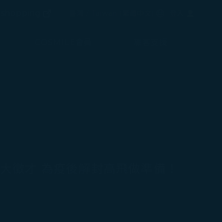
(在新視窗中打開)
選擇語言
shopping
臺灣 / Taiwan
(
繁體中文
)
登入
(在新視窗中打開)
COSMILE會員
旅客支援
大徵才 為疫後解封高飛做準備！