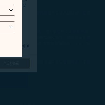
位址、地理位置資
招募上從未停下腳步，並持續投入各項基礎建設、拓展
航體驗。
架A350-900新機。因此，星宇航空於本次開出的職
的醫生，需具備豐富的專業知識及熱忱。歡迎理工相關
系統等，即可成為星宇航空專業機務團隊的一份子，共
技術問題，以改善服
網頁設計師等，未來也將配合企業發展營運需求，不斷
全部接受
路投放廣告/定向
查詢
隱私保護政策
和
。您可以透過點選
將不會放置行銷類
旅客支援