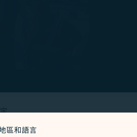
1 / 5
Pause 自動播放
下一張投影片
設定
業復甦預作準備，積極擴大徵才，共計開出約60項職缺，包
Cookies 技術(包含功能類及分析類Cookies) 以運行網
/地區和語言
詳細職缺內容https://www.104.com.tw/comp
者體驗。額外的 Cookies 僅於獲得您同意的情況下使用。Co