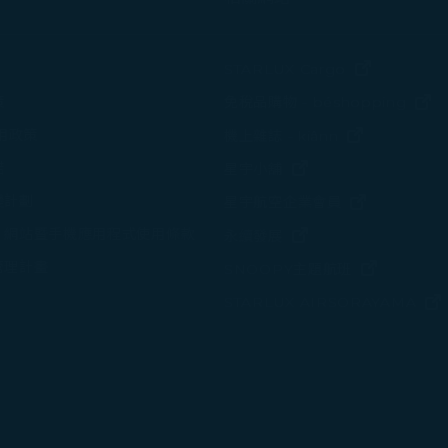
(在新視窗中
STARLUX Cargo
(
策
免稅品購物 - béshopping
(在新視窗中
使用政策
機上雜誌 - kiânn
諾
(在新視窗中打開)
星宇小舖
變計劃
(在新視窗中
星宇航空企業會員
、網站暨手機應用程式使用條款
(在新視窗中打開)
永續發展
管理計畫
(在新視窗
SNOOPY主題航班
STARLUX AIRSORAYAMA