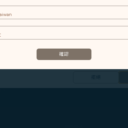
使用設備的資訊以及某些個人資料，包括Client ID、IP 
特殊識別因子、Cosmile 會員帳號和Token (識別碼)。
觀光旅遊相關產業執行人力調整措施，但星宇航空在人才的
隊，共同攜手為後疫情時代的旅客，提供更加精緻優質的飛
及相關個人資料之處理
底，機隊規模將達13架A321neo、４架A330neo，及2
E
系統、客艙、結構及儀電工程師。飛機系統工程師如同航機
容以及提升使用本網站之體驗。
期2~4個月的訓練課程，包含民航法規、基礎機型以及專業
確認
資訊，協助我們了解您造訪、瀏覽及使用本網站的體驗，偵測並處理
E
、資訊、財務、法務、營運、客服、簽派、維修工程師以及
拒絕
的個人資料之第三方公司設置，以評估我們行銷效能、於社交媒體和網
應屆畢業生，隨時留意職缺訊息，詳情請上104星宇航空專頁
合您興趣和習慣的行銷資訊。
fh。
集之內容，以及我們如何與第三方合作夥伴共享資料，請參閱
。
Cookie 使用政策」網頁選擇同意、拒絕或撤回您的同意
同意我們使用和蒐集Cookies；若您點選「拒絕」，我們
相關網站