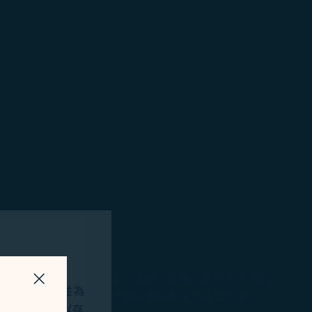
含客艙組員、機務、簽派、法務、財務、資訊及行政內
關掉視窗
站及應用程式，並為
any/1a2x6bkbfh。也歡迎社會新鮮人加入星宇航空
okies將用以存