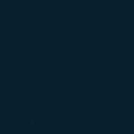
打開)
各地聯絡資訊
在新視窗中打開)
機場資訊
打開)
意見回饋
可選服務及費用
星宇航空航班異動作業辦法
打開)
(在新視窗中打開)
星宇航空利害關係人問卷
中打開)
(在新視窗中打開)
我們的手機服務
(在新視窗中打開)
(在新視窗中打開)