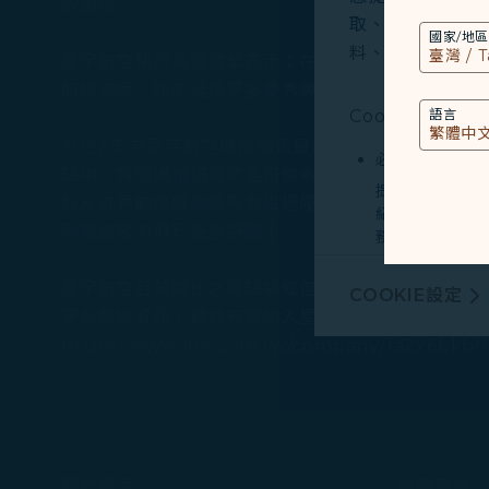
的團隊。
取、分析和儲存您
國家/地區
料、裝置運行系統、
星宇航空執行長翟健華表示：在疫情衝擊期間，許多
航線佈局，盼能延攬更多優秀專才加入星宇航空的團
Cookies類型
語言
2022年為星宇航空機隊擴張最快速的一年，預計至今年
必要類COOKI
缺中，特別擴增招募數名飛機系統工程師，包括航機
提供您個人化內
科系或具航機維修經驗者投遞履歷，錄取後將接受為
紀錄您上述所稱
同為旅客的飛行安全把關！
務。
行銷類COOKI
星宇航空目前開出之職缺領域包含：客艙組員、機務
COOKIE設定
由我們和處理您
更新職缺資訊，歡迎有意加入星宇航空的產業人才或
廣告，呈現最適
https://www.104.com.tw/company/1a2x6bkb
有關個人資料蒐
Cookie使用政策
您可以隨時透過「
關於星宇
「全部接受」，以
條款宣告