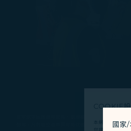
COOKIE
星宇航空因應機隊成長、航線擴張及為疫後航空旅遊
本網站使用必要的 
國家
勤等，凡對航空產業懷有熱忱者，皆可至104星宇航空專頁了解
您提供更好的使用