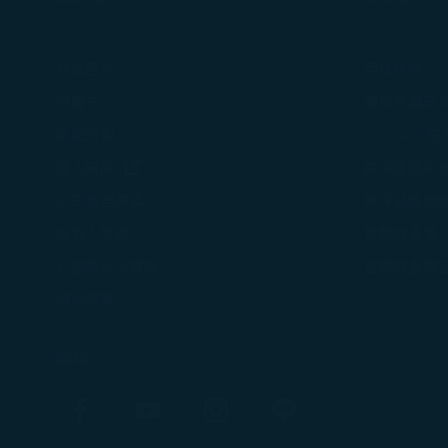
Cookies。
認識星宇
運送條款
媒體中心
隱私保護政
旅遊須知
COOKIE
(在新視窗中打開)
加入團隊
顧客服務承
機坪延誤應
公司治理專區
智慧財產權
投資人專區
智慧財產權
利害關係人專區
網站導覽
追蹤
Facebook
YouTube
Instagram
Line