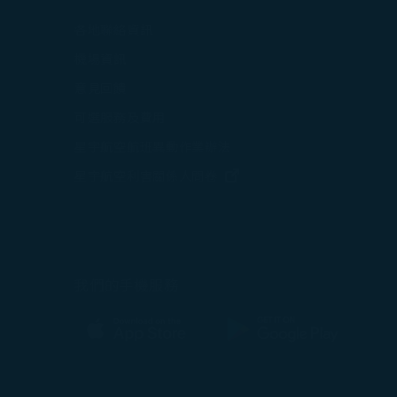
打開)
各地聯絡資訊
在新視窗中打開)
機場資訊
打開)
意見回饋
可選服務及費用
星宇航空航班異動作業辦法
打開)
(在新視窗中打開)
星宇航空利害關係人問卷
中打開)
(在新視窗中打開)
我們的手機服務
(在新視窗中打開)
(在新視窗中打開)