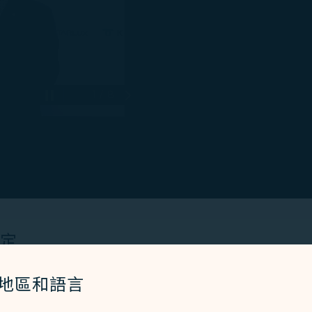
1 / 8
Pause 自動播放
下一張投影片
神戶市政廳召開媒體發表會，由星宇航空劉允富策略長、神戶
設定
航由台北及台中直飛神戶的航班，成為台灣第一家運營神戶機場
滿國際化與歷史底蘊的迷人城市，為台灣與神戶的雙向交流
Cookies 技術(包含功能類及分析類Cookies) 以運行網
/地區和語言
者體驗。額外的 Cookies 僅於獲得您同意的情況下使用。Co