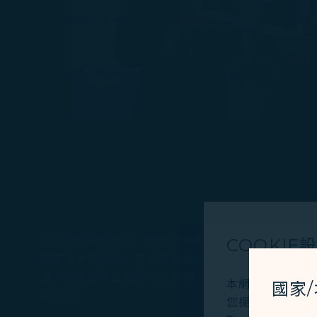
準備探索神戶魅力！神戶市與星宇航空今（4）日於
COOKIE
原康生共同主持，宣布規劃於2025年4月正式開
週七班從台中出發的飛航服務，帶領旅客領略這座充
本網站使用必要的 
國家
式公布。
您提供更好的使用