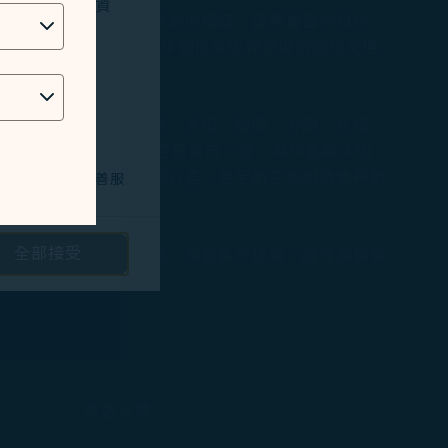
位址、地理位置資
要港口，是商務與旅遊交流的樞紐，匯集豐富的自然、
覽會的重要舉措，也進一步強化京阪神地區的國際交通
合作。」
星宇航空已成功開闢東京、大阪、福岡、沖繩、札幌、
北每週三班的服務，台中更是每日一班。神戶距離大阪、
將京阪神地區的風采一網打盡。星宇航空也期待能帶動
技術問題，以改善服
全部接受
驗星宇航空的精品級服務，為旅客打造每一趟充滿驚喜
路投放廣告/定向
隱私保護政策
和
。您可以透過點選
旅客支援
將不會放置行銷類