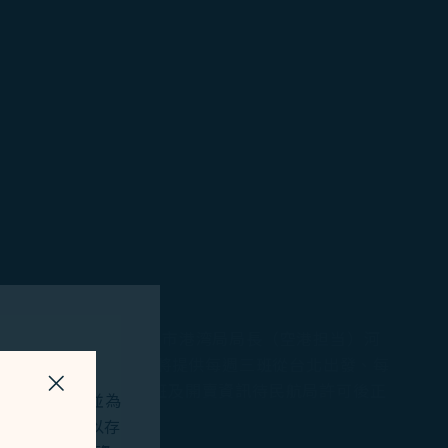
市久元喜造市長、神戸市港湾局局長（空港担当）河
的航空公司。星宇航空將提供每週三班從台北出發、每
注入全新動能。詳細航班及開賣資訊待民航局許可後正
關掉視窗
站及應用程式，並為
okies將用以存