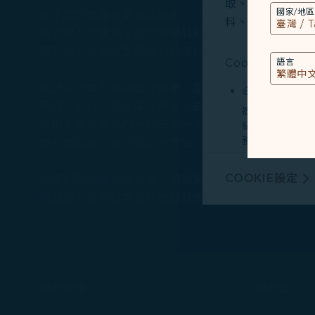
取、分析和儲存您
國家/地區
星宇航空策略長劉允富表示：「我們非常榮幸能成為
料、裝置運行系統、
美食與人文資源，展現其獨特魅力。2025年適逢
便利性。星宇航空將致力於連結台灣與神戶，希望能
Cookies類型
語言
延續在日本市場的穩健發展，星宇航空致力扮演台日
必要類COOKI
函館、仙台、名古屋、熊本、高松等航點。台北-神戶
提供您個人化內
京都及奈良等熱門景點只需一小時左右的車程，屆時
紀錄您上述所稱
務。
神戶旅客到台灣感受多元文化、美麗自然景觀及豐富
行銷類COOKI
COOKIE設定
星宇航空始終秉持卓越、精緻與創新的服務理念，透
由我們和處理您
廣告，呈現最適
的旅程。星宇航空最新航線詳情及航班資訊請至星宇航空官網查詢
有關個人資料蒐
Cookie使用政策
您可以隨時透過「
關於星宇
條款宣告
「全部接受」，以