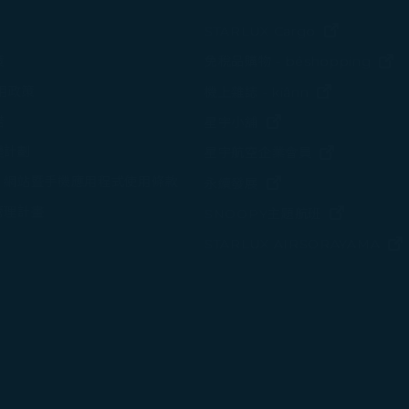
(在新視窗中
STARLUX Cargo
(
策
免稅品購物 - béshopping
(在新視窗中
使用政策
機上雜誌 - kiânn
諾
(在新視窗中打開)
星宇小舖
變計劃
(在新視窗中
星宇航空企業會員
、網站暨手機應用程式使用條款
(在新視窗中打開)
永續發展
管理計畫
(在新視窗
SNOOPY主題航班
STARLUX AIRSORAYAMA