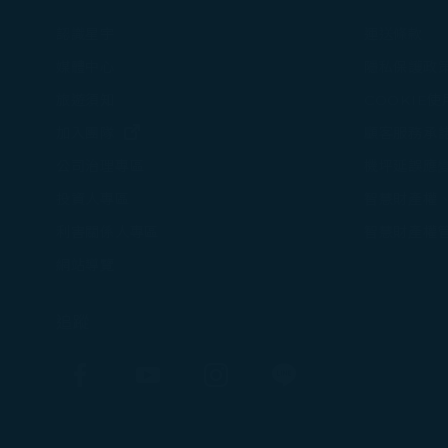
Cookies。
認識星宇
運送條款
媒體中心
隱私保護政
旅遊須知
COOKIE
(在新視窗中打開)
加入團隊
顧客服務承
機坪延誤應
公司治理專區
智慧財產權
投資人專區
智慧財產權
利害關係人專區
網站導覽
追蹤
Facebook
YouTube
Instagram
Line