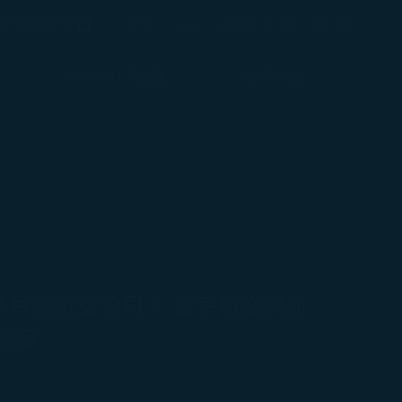
(在新視窗中打開)
選擇語言
shopping
臺灣 / Taiwan
(
繁體中文
)
登入
(在新視窗中打開)
COSMILE會員
旅客支援
神戶的航空公司！ 星宇航空開航
連結