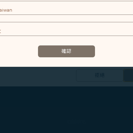
使用設備的資訊以及某些個人資料，包括Client ID、IP 
首家連接台灣與神戶的航空公司，神戶作為京阪神地區的重
特殊識別因子、Cosmile 會員帳號和Token (識別碼)。
世界博覽會於大阪舉辦，神戶機場開闢國際航線不僅為迎接博
帶給雙邊旅客新的旅遊選擇，也促進兩地緊密的觀光與經濟
及相關個人資料之處理
文化交流的橋樑。神戶是星宇航空第十一個日本航點，目前
E
、台中-神戶開航初期預計以A321neo機型執飛，提供台
容以及提升使用本網站之體驗。
確認
旅客將可彈性搭配往返大阪的航班，規劃雙點進出的旅行，
資訊，協助我們了解您造訪、瀏覽及使用本網站的體驗，偵測並處理
的美食。
E
拒絕
過全新航線，讓旅客不僅能方便抵達神戶，還能讓更多人體
的個人資料之第三方公司設置，以評估我們行銷效能、於社交媒體和網
合您興趣和習慣的行銷資訊。
：www.starlux-airlines.com。
集之內容，以及我們如何與第三方合作夥伴共享資料，請參閱
。
Cookie 使用政策」網頁選擇同意、拒絕或撤回您的同意
相關網站
同意我們使用和蒐集Cookies；若您點選「拒絕」，我們