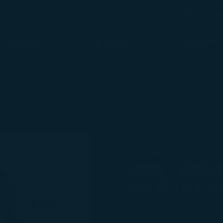
bé
搜尋
搜尋
班機動態
準備啟程
體驗星宇
12月04日
台灣第一家直飛
神戶 建立台日新