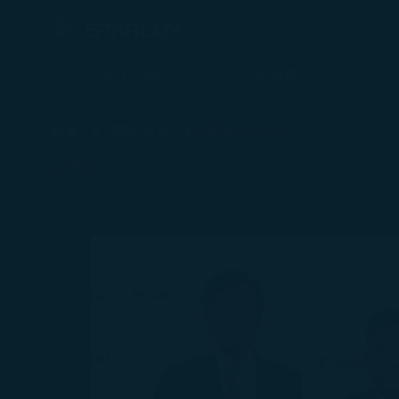
預訂行程
班機時刻
最新消息 - STARLUX Airlines 頁面已載入
首頁
關於星宇
媒體中心
返回