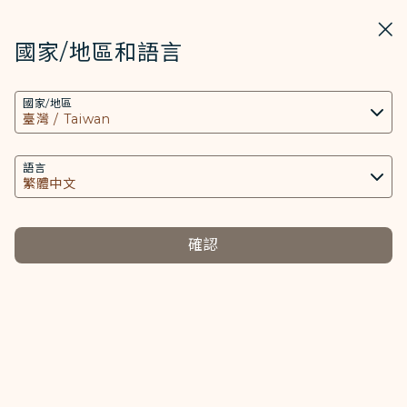
STARLUX
開啟
關掉
在STARLUX APP中打開
國家/地區和語言
COOKIE設定
搜尋
選單
國家/地區
搜尋
本網站使用必要的 Cookies 技術(包含功能類及分
A321neo #WeWillBeFine 桌布 頁面已載入
析類Cookies) 以運行網站及應用程式，並為您提供
媒體中心
更好的使用者體驗。額外的 Cookies 僅於獲得您同
語言
返回
意的情況下使用。Cookies將用以存取、分析和儲
A321neo #WeWillBeFine
存您使用設備的資訊以及某些個人資料，包括
Client ID、IP 位址、地理位置資料、裝置運行系
確認
桌布
統、特殊識別因子、Cosmile 會員帳號和Token
(識別碼)。
Cookies類型及相關個人資料之處理
桌布
必要類COOKIE
下載
提供您個人化內容以及提升使用本網站之體驗。