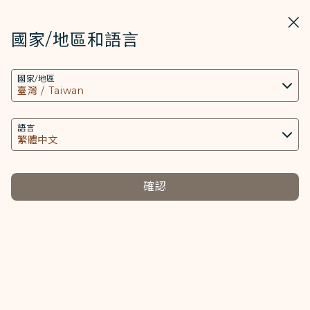
STARLUX
開啟
關掉
在STARLUX APP中打開
國家/地區和語言
COOKIE設定
搜尋
選單
國家/地區
搜尋
本網站使用必要的 Cookies 技術(包含功能類及分
A321neo 視訊背景 頁面已載入
析類Cookies) 以運行網站及應用程式，並為您提供
媒體中心
更好的使用者體驗。額外的 Cookies 僅於獲得您同
語言
返回
意的情況下使用。Cookies將用以存取、分析和儲
A321neo 視訊背景
存您使用設備的資訊以及某些個人資料，包括
Client ID、IP 位址、地理位置資料、裝置運行系
確認
統、特殊識別因子、Cosmile 會員帳號和Token
(識別碼)。
視訊背景
Cookies類型及相關個人資料之處理
下載
必要類COOKIE
提供您個人化內容以及提升使用本網站之體驗。