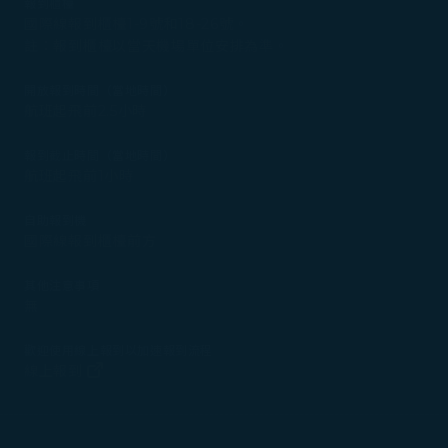
報到櫃檯
國際線報到櫃檯1-9號和18-26號。
註：報到櫃檯以當天機場單位安排為準。
開放報到時間（當地時間）
航班起飛前2.5小時
報到截止時間（當地時間）
航班起飛前1小時
自助報到機
國際線報到櫃檯前方
其他注意事項
無
歡迎使用線上報到以加速報到流程
(在新視窗中打開)
線上報到