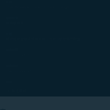
名稱
Thai Airways Royal Orchid Lounge
服務對象
商務艙貴賓
位置
通過證照查驗區域後右轉，位於8號登機門對面。
服務時間
07:00 – 23:00
服務電話
+66-53-922-241
設施
航班資訊
餐飲服務
素食選擇