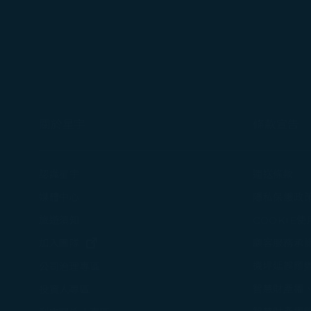
關於星宇
條款宣告
認識星宇
運送條款
媒體中心
隱私保護政
旅遊須知
COOKIE
(在新視窗中打開)
加入團隊
顧客服務承
機坪延誤應
公司治理專區
智慧財產權
投資人專區