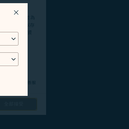
關掉視窗
站及應用程式，並為
okies將用以存
位址、地理位置資
技術問題，以改善服
全部接受
路投放廣告/定向
隱私保護政策
和