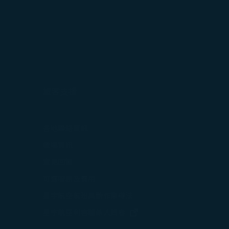
旅客支援
打開)
各地聯絡資訊
在新視窗中打開)
機場資訊
打開)
意見回饋
可選服務及費用
星宇航空航班異動作業辦法
打開)
(在新視窗中打開)
星宇航空利害關係人問卷