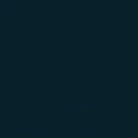
(在新視窗中打開)
選擇語言
shopping
臺灣 / Taiwan
(
繁體中文
)
登入
(在新視窗中打開)
COSMILE會員
旅客支援
東南亞
北美洲
新加坡
印尼