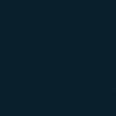
預訂行程
班機時刻
機場資訊（泰國 清邁）- STARLUX Airlines 頁面已載入
首頁
準備啟程
旅行資訊
機場資訊
機場資訊
台灣
港澳地
馬來西亞
越南