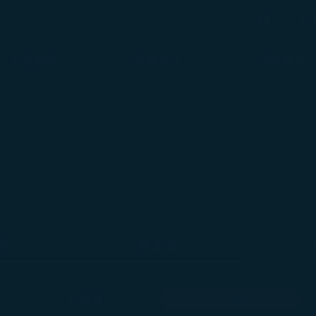
bé
搜尋
搜尋
班機動態
準備啟程
體驗星宇
區
東北亞
菲律賓
泰國