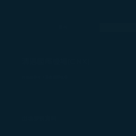
曼谷
清
清邁國際機場(CNX)
詳情請參考「清邁國際機場」
出境服務資訊