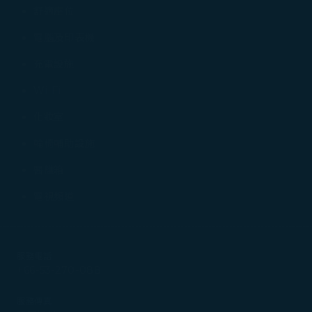
舒適座位
電腦及印表機
充電設施
Wi-Fi
化妝室
輪椅輔助設施
醫護箱
電視頻道
服務電話
+66-53-270-088
服務傳真