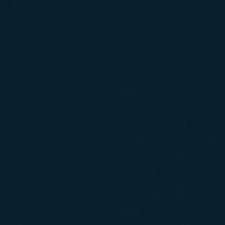
暫不提供
相關網站
(在新視窗中
STARLUX Cargo
(
策
免稅品購物 - béshopping
(在新視窗中
使用政策
機上雜誌 - kiânn
諾
(在新視窗中打開)
星宇小舖
變計劃
(在新視窗中
星宇航空企業會員
、網站暨手機應用程式使用條款
(在新視窗中打開)
永續發展