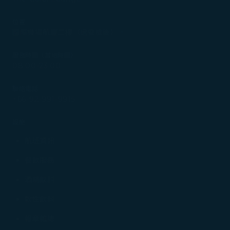
。
位置
Cookie 使用政策」網頁選擇同意、拒絕或撤回您的同意
國際機場航廈二樓（過安檢後）。
同意我們使用和蒐集Cookies；若您點選「拒絕」，我們
服務時間（當地時間）
08:00-23:00
聯絡電話
+66-92-991-9915
設施
航班資訊
餐飲服務
酒精飲料
軟性飲料
報章雜誌