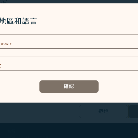
設定
酒精飲料
Cookies 技術(包含功能類及分析類Cookies) 以運行網
/地區和語言
軟性飲料
者體驗。額外的 Cookies 僅於獲得您同意的情況下使用。Co
行李置物櫃
使用設備的資訊以及某些個人資料，包括Client ID、IP 
特殊識別因子、Cosmile 會員帳號和Token (識別碼)。
報章雜誌
充電設施
及相關個人資料之處理
Wi-Fi
E
化妝室
容以及提升使用本網站之體驗。
確認
資訊，協助我們了解您造訪、瀏覽及使用本網站的體驗，偵測並處理
醫護箱
E
輪椅輔助設施
拒絕
的個人資料之第三方公司設置，以評估我們行銷效能、於社交媒體和網
合您興趣和習慣的行銷資訊。
名稱
集之內容，以及我們如何與第三方合作夥伴共享資料，請參閱
The Coral Lounge