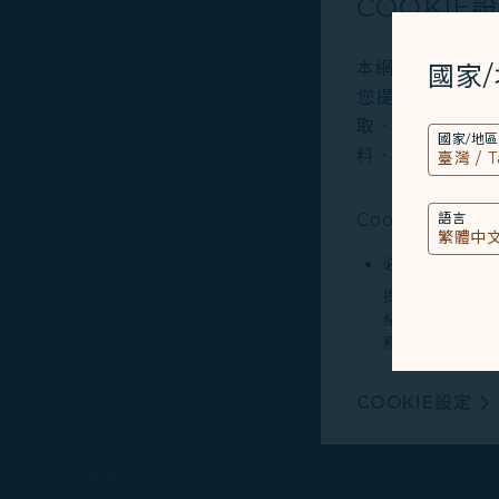
COOKIE
本網站使用必要的 
國家
您提供更好的使用
取、分析和儲存您
國家/地區
料、裝置運行系統、
Cookies類型
語言
必要類COOKI
提供您個人化內
紀錄您上述所稱
務。
行銷類COOKI
COOKIE設定
由我們和處理您
廣告，呈現最適
貴賓室
有關個人資料蒐