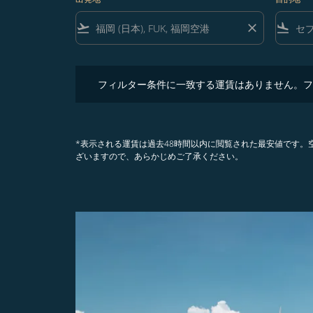
flight_takeoff
close
flight_land
フィルター条件に一致する運賃はありません。フィル
フィルター条件に一致する運賃はありません。フ
*表示される運賃は過去48時間以内に閲覧された最安値です
ざいますので、あらかじめご了承ください。