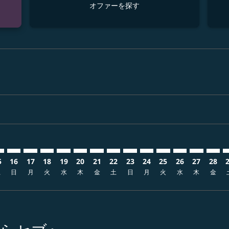
オファーを探す
sclaimer. オファーを探す
s-disclaimer. オファーを探す
fers-disclaimer. オファーを探す
w-offers-disclaimer. オファーを探す
-view-offers-disclaimer. オファーを探す
cmp-view-offers-disclaimer. オファーを探す
EB: cmp-view-offers-disclaimer. オファーを探す
K–CEB: cmp-view-offers-disclaimer. オファーを探す
FUK–CEB: cmp-view-offers-disclaimer. オファーを探す
FUK–CEB: cmp-view-offers-disclaimer. オファーを探す
FUK–CEB: cmp-view-offers-disclaimer. オファー
FUK–CEB: cmp-view-offers-disclaimer. 
FUK–CEB: cmp-view-offers-disclaim
FUK–CEB: cmp-view-offers-discl
FUK–CEB: cmp-view-offers-d
FUK–CEB: cmp-view-offer
FUK–CEB: cmp-view-o
FUK–CEB: cmp-vi
FUK–CEB: cmp
FUK–CEB:
FUK–C
F
5
16
17
18
19
20
21
22
23
24
25
26
27
28
土
日
月
火
水
木
金
土
日
月
火
水
木
金