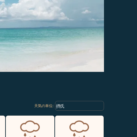
Weather unit option 摂氏 Selected
keyboard_arrow_down
摂氏
天気の単位
: