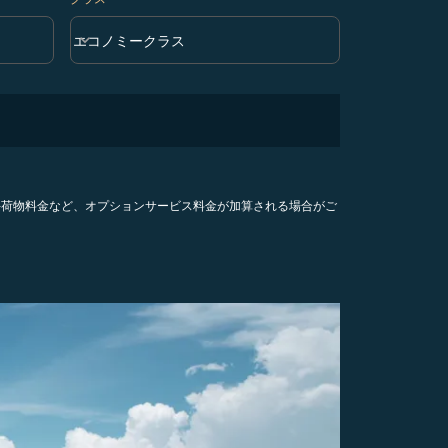
keyboard_arrow_down
エコノミークラス
クラス option エコノミークラス Selected
手荷物料金など、オプションサービス料金が加算される場合がご