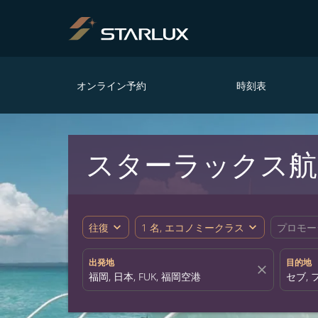
オンライン予約
時刻表
スターラックス航空
expand_more
expand_more
往復
1 名, エコノミークラス
プロモー
出発地
目的地
close