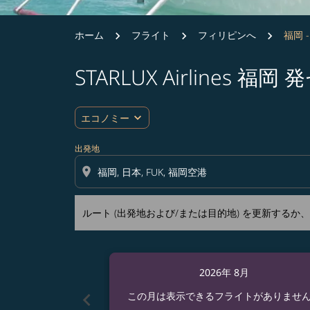
ホーム
フライト
フィリピンへ
福岡 
STARLUX Airlines
ルート (出発地および/または目的地) を更
expand_more
エコノミー
出発地
location_on
ルート (出発地および/または目的地) を更新する
2026年 8月
chevron_left
この月は表示できるフライトがありませ