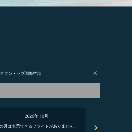
い。
close
2026年 10月
2
chevron_right
の月は表示できるフライトがありません。
この月は表示でき