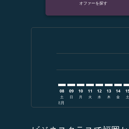
オファーを探す
Displaying fares for 8月-2026
FUK–CEB: cmp-view-offers-di
FUK–CEB: cmp-view-offer
FUK–CEB: cmp-view-of
FUK–CEB: cmp-vie
FUK–CEB: cmp
FUK–CEB: 
FUK–C
FU
08
09
10
11
12
13
14
1
土
日
月
火
水
木
金
8月