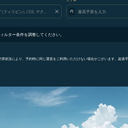
close
円
ター条件を調整してください。
ィルター条件を調整してください。
。空席状況により、予約時に同じ運賃をご利用いただけない場合がございます。超過