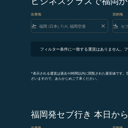
ビジネスクラスで福岡か
出発地
目的地
flight_takeoff
close
flight_land
フィルター条件に一致する運賃はありません。フィル
フィルター条件に一致する運賃はありません。フ
*表示される運賃は過去48時間以内に閲覧された最安値です
ざいますので、あらかじめご了承ください。
福岡発セブ行き 本日か
出発地
目的地