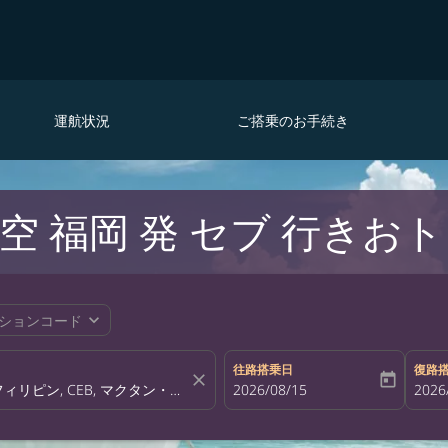
運航状況
ご搭乗のお手続き
 福岡 発 セブ 行きお
expand_more
ションコード
往路搭乗日
復路
close
today
fc-booking-departure-date-aria-la
2026/08/15
fc-bo
2026