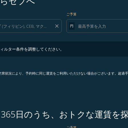
らセブへ
ご予算
close
円
ター条件を調整してください。
ィルター条件を調整してください。
。空席状況により、予約時に同じ運賃をご利用いただけない場合がございます。超過
ら365日のうち、おトクな運賃を
ご予算