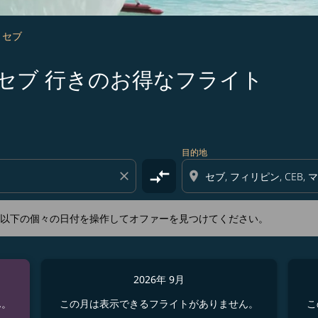
- セブ
 福岡 発セブ 行きのお得なフライト
新するか、以下の個々の日付を操作してオファーを見つけてくださ
目的地
compare_arrows
close
location_on
か、以下の個々の日付を操作してオファーを見つけてください。
2026年 9月
ん。
この月は表示できるフライトがありません。
こ