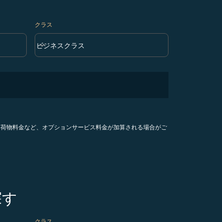
クラス
keyboard_arrow_down
ビジネスクラス
クラス option ビジネスクラス Selected
手荷物料金など、オプションサービス料金が加算される場合がご
探す
クラス