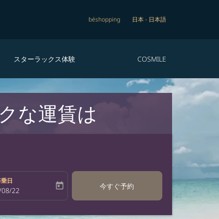
béshopping
日本
-
日本語
スターラックス体験
COSMILE
トクな運賃は
搭乗日
today
今すぐ予約
bel
oking-return-date-aria-label
/08/22