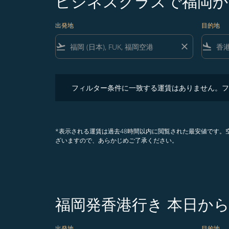
ビジネスクラスで福岡か
出発地
目的地
flight_takeoff
close
flight_land
フィルター条件に一致する運賃はありません。フィル
フィルター条件に一致する運賃はありません。フ
*表示される運賃は過去48時間以内に閲覧された最安値です
ざいますので、あらかじめご了承ください。
福岡発香港行き 本日から
出発地
目的地