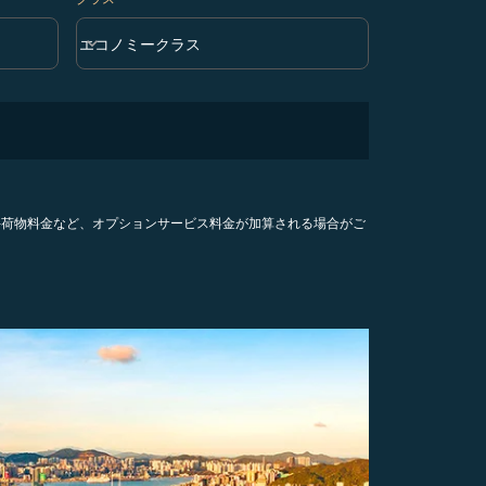
keyboard_arrow_down
エコノミークラス
クラス option エコノミークラス Selected
手荷物料金など、オプションサービス料金が加算される場合がご