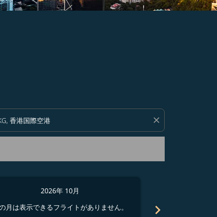
い。
close
2026年 10月
2
chevron_right
の月は表示できるフライトがありません。
この月は表示でき