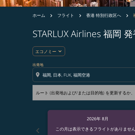
ホーム
フライト
香港 特別行政区へ
STARLUX Airlines
ルート (出発地および/または目的地) を更
expand_more
エコノミー
出発地
location_on
ルート (出発地および/または目的地) を更新する
2026年 8月
chevron_left
この月は表示できるフライトがありませ