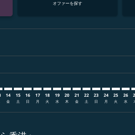
オファーを探す
sclaimer. オファーを探す
s-disclaimer. オファーを探す
ffers-disclaimer. オファーを探す
w-offers-disclaimer. オファーを探す
-view-offers-disclaimer. オファーを探す
cmp-view-offers-disclaimer. オファーを探す
KG: cmp-view-offers-disclaimer. オファーを探す
K–HKG: cmp-view-offers-disclaimer. オファーを探す
FUK–HKG: cmp-view-offers-disclaimer. オファーを探す
FUK–HKG: cmp-view-offers-disclaimer. オファーを探す
FUK–HKG: cmp-view-offers-disclaimer. オファ
FUK–HKG: cmp-view-offers-disclaimer.
FUK–HKG: cmp-view-offers-disclaim
FUK–HKG: cmp-view-offers-disc
FUK–HKG: cmp-view-offers-d
FUK–HKG: cmp-view-offe
FUK–HKG: cmp-view-o
FUK–HKG: cmp-vi
FUK–HKG: cmp
FUK–HKG:
FUK–
F
3
14
15
16
17
18
19
20
21
22
23
24
25
26
木
金
土
日
月
火
水
木
金
土
日
月
火
水