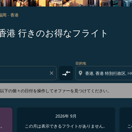
福岡 - 香港
 福岡 発香港 行きのお得なフライト
新するか、以下の個々の日付を操作してオファーを見つけてくださ
目的地
compare_arrows
close
location_on
か、以下の個々の日付を操作してオファーを見つけてください。
2026年 9月
ん。
この月は表示できるフライトがありません。
こ