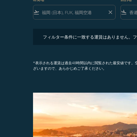
flight_takeoff
close
flight_land
フィルター条件に一致する運賃はありません。フィル
フィルター条件に一致する運賃はありません。フ
*表示される運賃は過去48時間以内に閲覧された最安値です
ざいますので、あらかじめご了承ください。