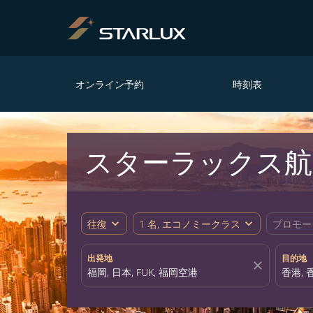
オンライン予約
時刻表
スターラックス航空
expand_more
expand_more
往復
1 名, エコノミークラス
プロモー
出発地
目的地
close