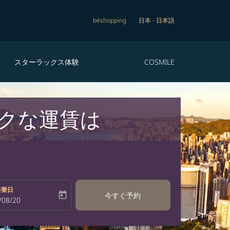
béshopping
日本
-
日本語
スターラックス体験
COSMILE
トクな運賃は
搭乗日
today
今すぐ予約
bel
oking-return-date-aria-label
/08/20