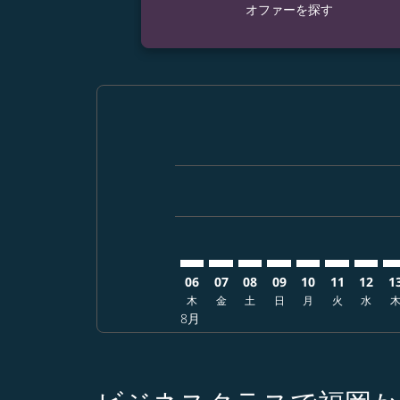
オファーを探す
Displaying fares for 8月-2026
FUK–HKG: cmp-view-offers-di
FUK–HKG: cmp-view-offer
FUK–HKG: cmp-view-o
FUK–HKG: cmp-vie
FUK–HKG: cmp
FUK–HKG: 
FUK–H
FU
06
07
08
09
10
11
12
1
木
金
土
日
月
火
水
8月