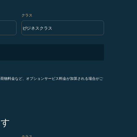
クラス
keyboard_arrow_down
ビジネスクラス
クラス option ビジネスクラス Selected
手荷物料金など、オプションサービス料金が加算される場合がご
探す
クラス