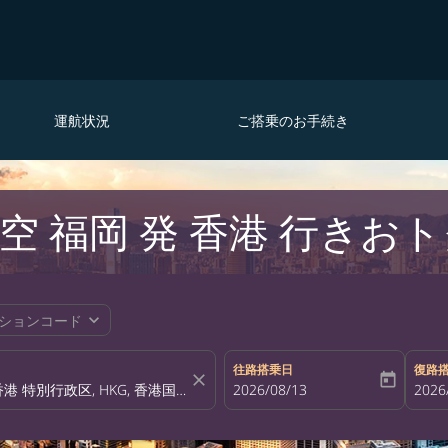
運航状況
ご搭乗のお手続き
 福岡 発 香港 行きお
expand_more
ションコード
往路搭乗日
復路
close
today
fc-booking-departure-date-aria-la
2026/08/13
fc-bo
2026