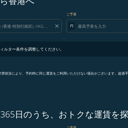
ら香港へ
ご予算
close
円
ター条件を調整してください。
ィルター条件を調整してください。
。空席状況により、予約時に同じ運賃をご利用いただけない場合がございます。超過
365日のうち、おトクな運賃を
ご予算