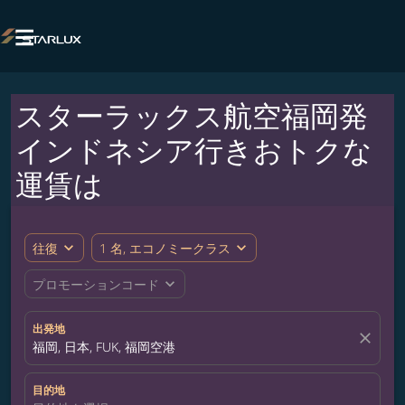

スターラックス航空福岡発
インドネシア行きおトクな
運賃は
expand_more
expand_more
往復
1 名, エコノミークラス
expand_more
プロモーションコード
出発地
close
福岡, 日本, FUK, 福岡空港
目的地