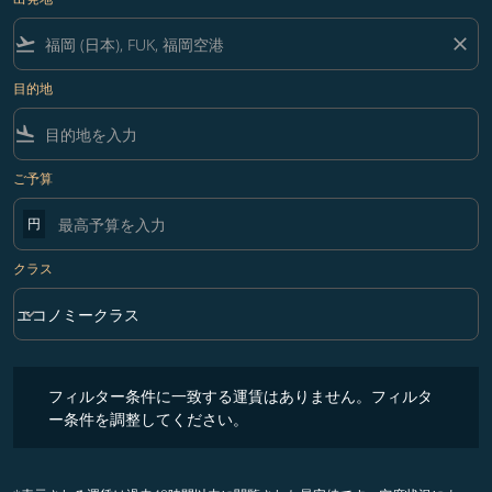
flight_takeoff
close
目的地
flight_land
ご予算
円
クラス
keyboard_arrow_down
エコノミークラス
クラス option エコノミークラス Selected
フィルター条件に一致する運賃はありません。フィルター条件を調整
フィルター条件に一致する運賃はありません。フィルタ
ー条件を調整してください。