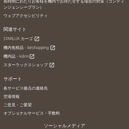
長時間にわたりお客様を機内でお待たせする場合の対策（コンティ
ンジェンシープラン）
ウェブアクセシビリティ
関連サイト
STARLUX カーゴ
open_in_new
機内免税品 - béshopping
open_in_new
機内誌 - kiânn
open_in_new
スターラックスショップ
open_in_new
サポート
各サービス拠点の連絡先
空港情報
ご意見・ご要望
オプショナルサービス・手数料
ソーシャルメディア