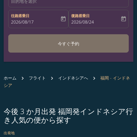
目的地を選択
往路搭乗日
復路搭乗日
today
today
fc-booking-departure-date-aria-label
2026/08/17
fc-booking-return-date-aria-label
2026/08/24
今すぐ予約
ホーム
フライト
インドネシアへ
福岡 - インドネ
シア
今後 3 か月出発 福岡発インドネシア行
き人気の便から探す
出発地