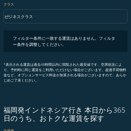
クラス
keyboard_arrow_down
ビジネスクラス
クラス option ビジネスクラス Selected
フィルター条件に一致する運賃はありません。フィルター条件を調整
フィルター条件に一致する運賃はありません。フィルタ
ー条件を調整してください。
*表示される運賃は過去48時間以内に閲覧された最安値です。空席状況によ
り、予約時に同じ運賃をご利用いただけない場合がございます。超過手荷物料
金など、オプションサービス料金が加算される場合がございますので、あらか
じめご了承ください。
福岡発インドネシア行き 本日から365
日のうち、おトクな運賃を探す
出発地