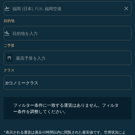
flight_takeoff
close
目的地
flight_land
ご予算
円
クラス
keyboard_arrow_down
エコノミークラス
クラス option エコノミークラス Selected
フィルター条件に一致する運賃はありません。フィルター条件を調整
フィルター条件に一致する運賃はありません。フィルタ
ー条件を調整してください。
*表示される運賃は過去48時間以内に閲覧された最安値です。空席状況によ