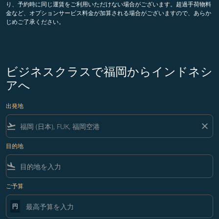
り、予約時に同じ運賃をご利用いただけない場合がございます。超過手荷物料
金など、オプションサービス料金が加算される場合がございますので、あらか
じめご了承ください。
ビジネスクラスで福岡からインドネシ
アへ
出発地
flight_takeoff
close
目的地
flight_land
ご予算
円