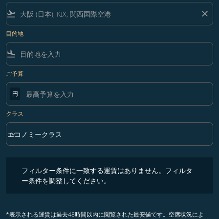
flight_takeoff
close
目的地
flight_land
ご予算
円
クラス
keyboard_arrow_down
エコノミークラス
クラス option エコノミークラス Selected
フィルター条件に一致する運賃はありません。フィルター条件を調整
フィルター条件に一致する運賃はありません。フィルタ
ー条件を調整してください。
*表示される運賃は過去48時間以内に閲覧された最安値です。空席状況によ