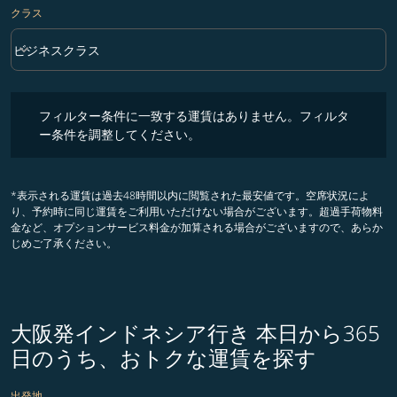
クラス
keyboard_arrow_down
ビジネスクラス
クラス option ビジネスクラス Selected
フィルター条件に一致する運賃はありません。フィルター条件を調整
フィルター条件に一致する運賃はありません。フィルタ
ー条件を調整してください。
*表示される運賃は過去48時間以内に閲覧された最安値です。空席状況によ
り、予約時に同じ運賃をご利用いただけない場合がございます。超過手荷物料
金など、オプションサービス料金が加算される場合がございますので、あらか
じめご了承ください。
大阪発インドネシア行き 本日から365
日のうち、おトクな運賃を探す
出発地