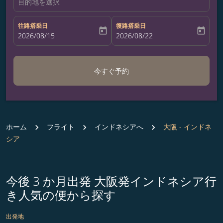
目的地を選択
往路搭乗日
復路搭乗日
today
today
fc-booking-departure-date-aria-label
2026/08/15
fc-booking-return-date-aria-label
2026/08/22
今すぐ予約
ホーム
フライト
インドネシアへ
大阪 - インドネ
シア
今後 3 か月出発 大阪発インドネシア行
き人気の便から探す
出発地