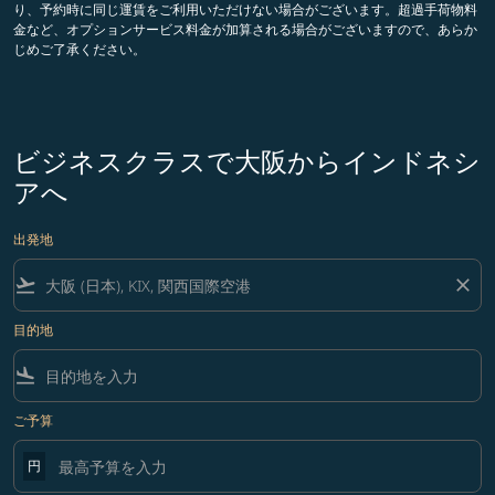
り、予約時に同じ運賃をご利用いただけない場合がございます。超過手荷物料
金など、オプションサービス料金が加算される場合がございますので、あらか
じめご了承ください。
ビジネスクラスで大阪からインドネシ
アへ
出発地
flight_takeoff
close
目的地
flight_land
ご予算
円