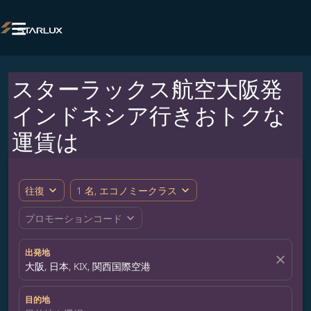

スターラックス航空大阪発
インドネシア行きおトクな
運賃は
expand_more
expand_more
往復
1 名, エコノミークラス
expand_more
プロモーションコード
出発地
close
大阪, 日本, KIX, 関西国際空港
目的地