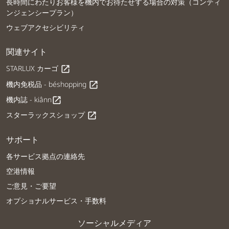
長時間にわたりお客様を機内でお待たせする場合の対策（コンティ
ンジェンシープラン）
ウェブアクセシビリティ
関連サイト
STARLUX カーゴ
open_in_new
機内免税品 - béshopping
open_in_new
機内誌 - kiânn
open_in_new
スターラックスショップ
open_in_new
サポート
各サービス拠点の連絡先
空港情報
ご意見・ご要望
オプショナルサービス・手数料
ソーシャルメディア