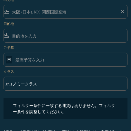
flight_takeoff
close
目的地
flight_land
ご予算
円
クラス
keyboard_arrow_down
エコノミークラス
クラス option エコノミークラス Selected
フィルター条件に一致する運賃はありません。フィルター条件を調整
フィルター条件に一致する運賃はありません。フィルタ
ー条件を調整してください。