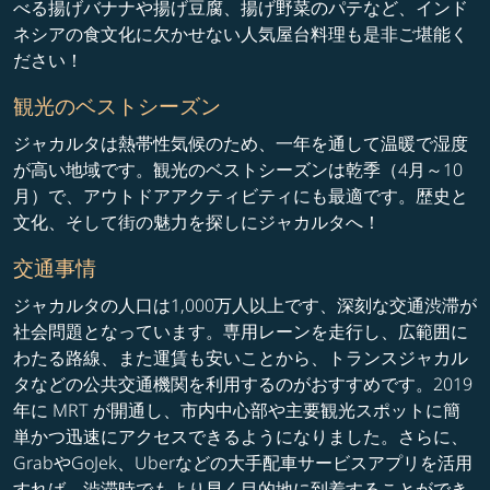
べる揚げバナナや揚げ豆腐、揚げ野菜のパテなど、インド
ネシアの食文化に欠かせない人気屋台料理も是非ご堪能く
ださい！
観光のベストシーズン
ジャカルタは熱帯性気候のため、一年を通して温暖で湿度
が高い地域です。観光のベストシーズンは乾季（4月～10
月）で、アウトドアアクティビティにも最適です。歴史と
文化、そして街の魅力を探しにジャカルタへ！
交通事情
ジャカルタの人口は1,000万人以上です、深刻な交通渋滞が
社会問題となっています。専用レーンを走行し、広範囲に
わたる路線、また運賃も安いことから、トランスジャカル
タなどの公共交通機関を利用するのがおすすめです。2019
年に MRT が開通し、市内中心部や主要観光スポットに簡
単かつ迅速にアクセスできるようになりました。さらに、
GrabやGoJek、Uberなどの大手配車サービスアプリを活用
すれば、渋滞時でもより早く目的地に到着することができ