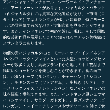
アン・ジャヤ・アンチョール、シーワールド・アンチョー
ル、アートマーケットがあります。ジャカルタ・バラット
（西ジャカルタ）には貴重な文化遺産があり、旧市街（コ
タ・トゥア）ではオランダ人が残した建造物、特にヨーロ
ッパの雰囲気で有名なバタビア旧市街を見ることができま
す。また、インドネシアで初めて近代、現代、そして国際
的な芸術作品を展示したことで知られるマチャン美術館は
ヌサンタラにあります。
物価の安いジャカルタには、モール・オブ・インドネシア
やパシフィック・プレイスといった大型ショッピングセン
ターが数多くあり、高級ブランドから地元の手工芸品まで
幅広いショッピングを楽しむことができます。食の面で
は、パダンビーフ（ルンダン）、チャーハン（ナシゴレ
ン）、チキンスープ（ソトアヤム）、串焼き（サテ）、タ
ーメリックライス（ナシトゥンペン）などインドネシアの
味を幅広く堪能できます。また、インドネシア風シュウマ
イ（シオマイ）、サラダ（ガドガド）、揚げスナック（ゴ
レンガン）：スイートチリソースやサテソースを付けて食