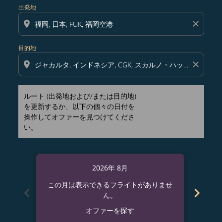
出発地
location_on
close
目的地
location_on
close
ルート (出発地および/または目的地)
を更新するか、以下の個々の日付を
操作してオファーを見つけてくださ
い。
2026年 8月
この月は表示できるフライトがありませ
この
chevron_left
chevron_right
ん。
オファーを探す