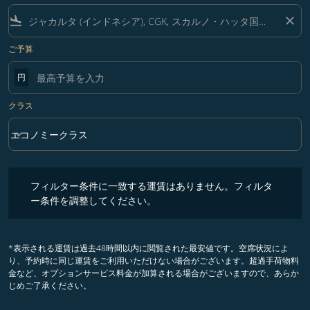
flight_land
close
ご予算
円
クラス
keyboard_arrow_down
エコノミークラス
クラス option エコノミークラス Selected
フィルター条件に一致する運賃はありません。フィルター条件を調整
フィルター条件に一致する運賃はありません。フィルタ
ー条件を調整してください。
*表示される運賃は過去48時間以内に閲覧された最安値です。空席状況によ
り、予約時に同じ運賃をご利用いただけない場合がございます。超過手荷物料
金など、オプションサービス料金が加算される場合がございますので、あらか
じめご了承ください。