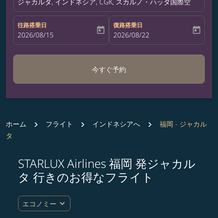
ジャカルタ, インドネシア, CGK, スカルノ・ハッタ国際空港
往路搭乗日
復路搭乗日
today
today
fc-booking-departure-date-aria-label
2026/08/15
fc-booking-return-date-aria-label
2026/08/22
今すぐ予約
ホーム
フライト
インドネシアへ
福岡 - ジャカル
タ
STARLUX Airlines 福岡 発ジャカル
ルート (出発地および/または目的地) を更新するか、
タ 行きのお得なフライト
expand_more
エコノミー