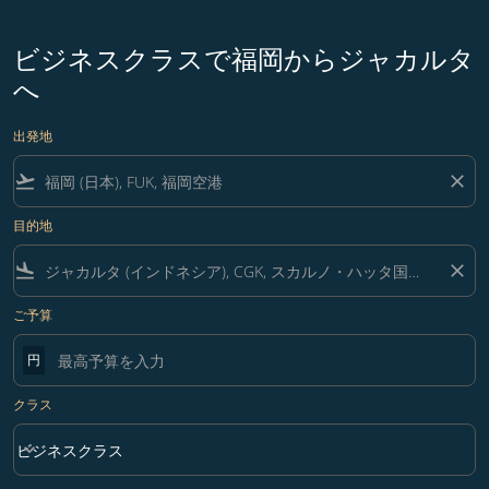
ビジネスクラスで福岡からジャカルタ
へ
出発地
flight_takeoff
close
目的地
flight_land
close
ご予算
円
クラス
keyboard_arrow_down
ビジネスクラス
クラス option ビジネスクラス Selected