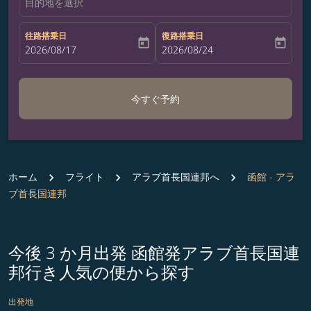
目的地を選択
往路搭乗日
復路搭乗日
today
today
fc-booking-departure-date-aria-label
2026/08/17
fc-booking-return-date-aria-label
2026/08/24
今すぐ予約
ホーム
フライト
アラブ首長国連邦へ
函館 - アラ
ブ首長国連邦
今後 3 か月出発 函館発アラブ首長国連
邦行き人気の便から探す
出発地