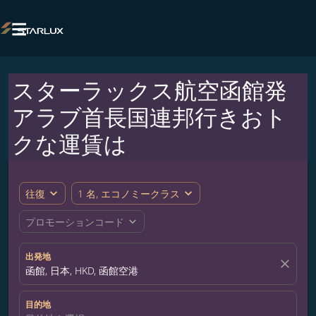

スターラックス航空函館発
アラブ首長国連邦行きおト
クな運賃は
expand_more
expand_more
往復
1 名, エコノミークラス
expand_more
プロモーションコード
出発地
close
函館, 日本, HKD, 函館空港
目的地