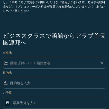
り、予約時に同じ運賃をご利用いただけない場合がございます。超過手荷物料
金など、オプションサービス料金が加算される場合がございますので、あらか
じめご了承ください。
ビジネスクラスで函館からアラブ首長
国連邦へ
出発地
flight_takeoff
close
目的地
flight_land
ご予算
円