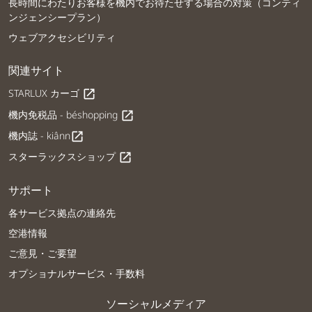
長時間にわたりお客様を機内でお待たせする場合の対策（コンティ
ンジェンシープラン）
ウェブアクセシビリティ
関連サイト
STARLUX カーゴ
open_in_new
機内免税品 - béshopping
open_in_new
機内誌 - kiânn
open_in_new
スターラックスショップ
open_in_new
サポート
各サービス拠点の連絡先
空港情報
ご意見・ご要望
オプショナルサービス・手数料
ソーシャルメディア