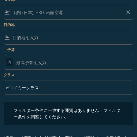
flight_takeoff
close
目的地
flight_land
ご予算
円
クラス
keyboard_arrow_down
エコノミークラス
クラス option エコノミークラス Selected
フィルター条件に一致する運賃はありません。フィルター条件を調整
フィルター条件に一致する運賃はありません。フィルタ
ー条件を調整してください。