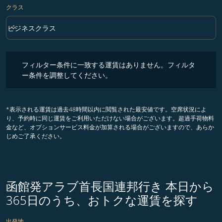
クラス
keyboard_arrow_down
ビジネスクラス
クラス option ビジネスクラス Selected
フィルター条件に一致する運賃はありません。フィルター条件を調整
フィルター条件に一致する運賃はありません。フィルタ
ー条件を調整してください。
*表示される運賃は過去48時間以内に閲覧された最安値です。空席状況によ
り、予約時に同じ運賃をご利用いただけない場合がございます。超過手荷物料
金など、オプションサービス料金が加算される場合がございますので、あらか
じめご了承ください。
函館発アラブ首長国連邦行き 本日から
365日のうち、おトクな運賃を探す
出発地