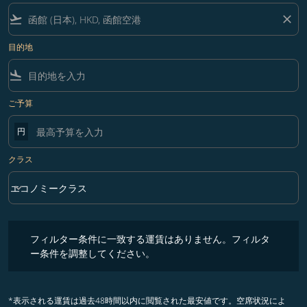
flight_takeoff
close
目的地
flight_land
ご予算
円
クラス
keyboard_arrow_down
エコノミークラス
クラス option エコノミークラス Selected
フィルター条件に一致する運賃はありません。フィルター条件を調整
フィルター条件に一致する運賃はありません。フィルタ
ー条件を調整してください。
*表示される運賃は過去48時間以内に閲覧された最安値です。空席状況によ