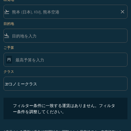
flight_takeoff
close
目的地
flight_land
ご予算
円
クラス
keyboard_arrow_down
エコノミークラス
クラス option エコノミークラス Selected
フィルター条件に一致する運賃はありません。フィルター条件を調整
フィルター条件に一致する運賃はありません。フィルタ
ー条件を調整してください。