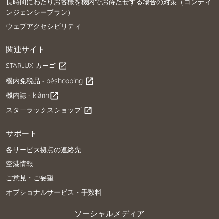
長時間にわたりお客様を機内でお待たせする場合の対策（コンティ
ンジェンシープラン）
ウェブアクセシビリティ
関連サイト
STARLUX カーゴ
open_in_new
機内免税品 - béshopping
open_in_new
機内誌 - kiânn
open_in_new
スターラックスショップ
open_in_new
サポート
各サービス拠点の連絡先
空港情報
ご意見・ご要望
オプショナルサービス・手数料
ソーシャルメディア