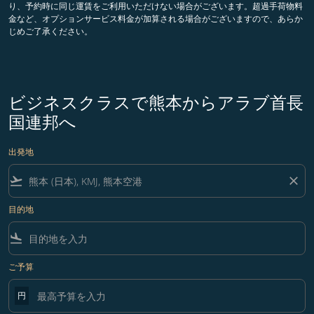
り、予約時に同じ運賃をご利用いただけない場合がございます。超過手荷物料
金など、オプションサービス料金が加算される場合がございますので、あらか
じめご了承ください。
ビジネスクラスで熊本からアラブ首長
国連邦へ
出発地
flight_takeoff
close
目的地
flight_land
ご予算
円