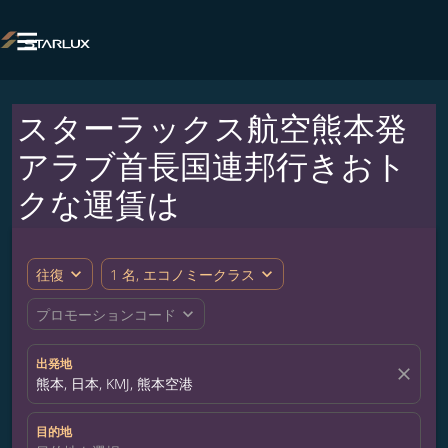

スターラックス航空熊本発
アラブ首長国連邦行きおト
クな運賃は
expand_more
expand_more
往復
1 名, エコノミークラス
expand_more
プロモーションコード
出発地
close
熊本, 日本, KMJ, 熊本空港
目的地