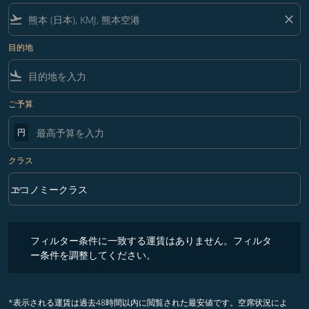
flight_takeoff
close
目的地
flight_land
ご予算
円
クラス
keyboard_arrow_down
エコノミークラス
クラス option エコノミークラス Selected
フィルター条件に一致する運賃はありません。フィルター条件を調整
フィルター条件に一致する運賃はありません。フィルタ
ー条件を調整してください。
*表示される運賃は過去48時間以内に閲覧された最安値です。空席状況によ