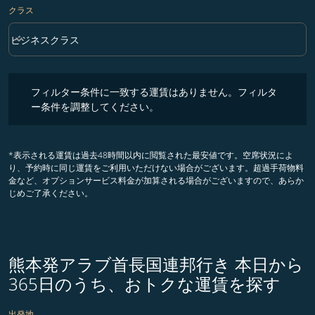
クラス
keyboard_arrow_down
ビジネスクラス
クラス option ビジネスクラス Selected
フィルター条件に一致する運賃はありません。フィルター条件を調整
フィルター条件に一致する運賃はありません。フィルタ
ー条件を調整してください。
*表示される運賃は過去48時間以内に閲覧された最安値です。空席状況によ
り、予約時に同じ運賃をご利用いただけない場合がございます。超過手荷物料
金など、オプションサービス料金が加算される場合がございますので、あらか
じめご了承ください。
熊本発アラブ首長国連邦行き 本日から
365日のうち、おトクな運賃を探す
出発地