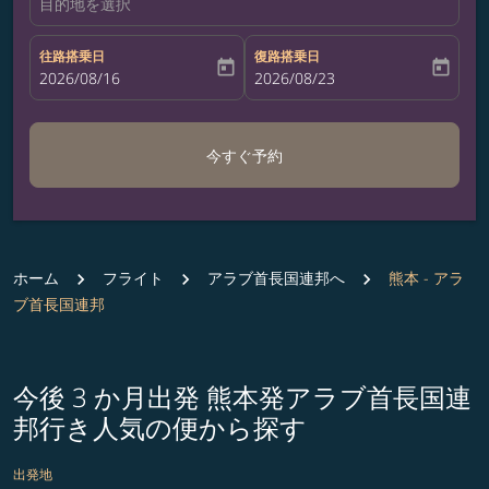
目的地を選択
往路搭乗日
復路搭乗日
today
today
fc-booking-departure-date-aria-label
2026/08/16
fc-booking-return-date-aria-label
2026/08/23
今すぐ予約
ホーム
フライト
アラブ首長国連邦へ
熊本 - アラ
ブ首長国連邦
今後 3 か月出発 熊本発アラブ首長国連
邦行き人気の便から探す
出発地