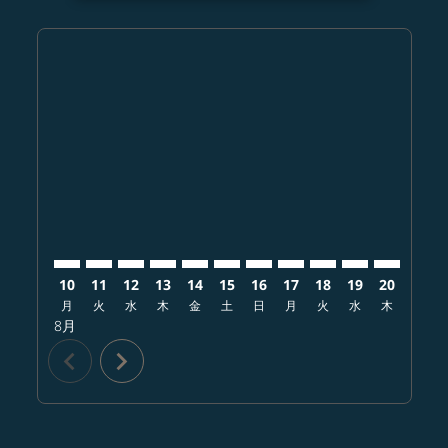
Displaying fares for 8月-2026
UKB–CRK: cmp-view-offers-disclaimer. オファーを探
UKB–CRK: cmp-view-offers-disclaimer. オフ
UKB–CRK: cmp-view-offers-disclaimer.
UKB–CRK: cmp-view-offers-disclai
UKB–CRK: cmp-view-offers-disc
UKB–CRK: cmp-view-offers-
UKB–CRK: cmp-view-offe
UKB–CRK: cmp-view-
UKB–CRK: cmp-vi
UKB–CRK: cm
UKB–CRK:
UKB–
U
10
11
12
13
14
15
16
17
18
19
20
21
月
火
水
木
金
土
日
月
火
水
木
金
8月
chevron_left
chevron_right