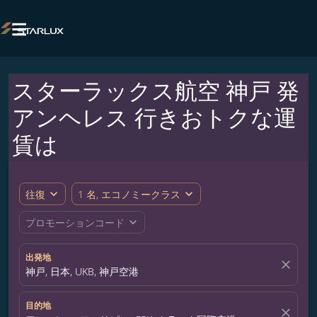

スターラックス航空 神戸 発
アンヘレス 行きおトクな運
賃は
expand_more
expand_more
往復
1 名, エコノミークラス
expand_more
プロモーションコード
出発地
close
神戸, 日本, UKB, 神戸空港
目的地
close