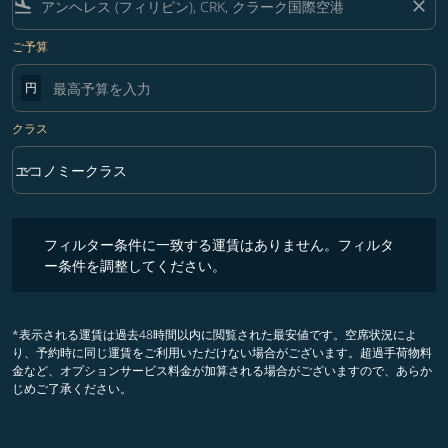
flight_land
close
ご予算
円
クラス
keyboard_arrow_down
エコノミークラス
クラス option エコノミークラス Selected
フィルター条件に一致する運賃はありません。フィルター条件を調整
フィルター条件に一致する運賃はありません。フィルタ
ー条件を調整してください。
*表示される運賃は過去48時間以内に閲覧された最安値です。空席状況によ
り、予約時に同じ運賃をご利用いただけない場合がございます。超過手荷物料
金など、オプションサービス料金が加算される場合がございますので、あらか
じめご了承ください。