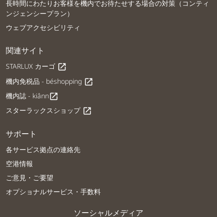
長時間にわたりお客様を機内でお待たせする場合の対策（コンティ
ンジェンシープラン）
ウェブアクセシビリティ
関連サイト
STARLUX カーゴ
open_in_new
機内免税品 - béshopping
open_in_new
機内誌 - kiânn
open_in_new
スターラックスショップ
open_in_new
サポート
各サービス拠点の連絡先
空港情報
ご意見・ご要望
オプショナルサービス・手数料
ソーシャルメディア