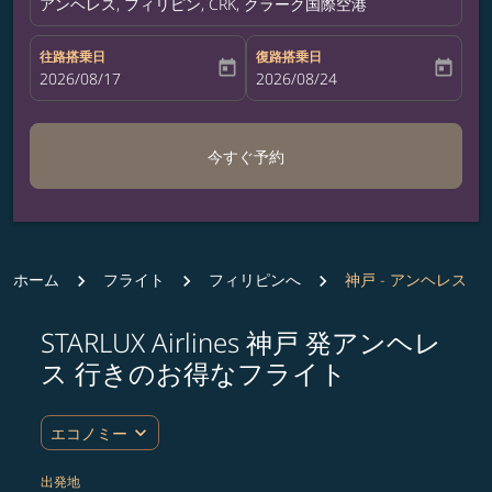
アンヘレス, フィリピン, CRK, クラーク国際空港
往路搭乗日
復路搭乗日
today
today
fc-booking-departure-date-aria-label
2026/08/17
fc-booking-return-date-aria-label
2026/08/24
今すぐ予約
ホーム
フライト
フィリピンへ
神戸 - アンヘレス
STARLUX Airlines 神戸 発アンヘレ
ルート (出発地および/または目的地) を更新するか、
ス 行きのお得なフライト
expand_more
エコノミー
出発地