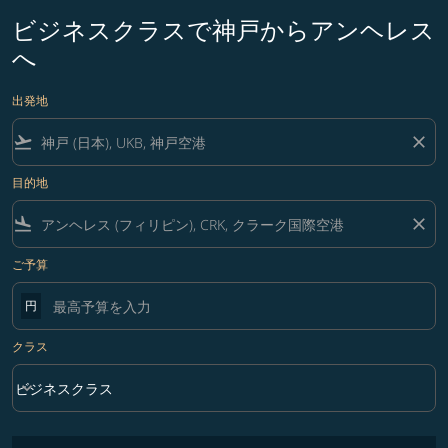
ビジネスクラスで神戸からアンヘレス
へ
出発地
flight_takeoff
close
目的地
flight_land
close
ご予算
円
クラス
keyboard_arrow_down
ビジネスクラス
クラス option ビジネスクラス Selected
フィルター条件に一致する運賃はありません。フィルター条件を調整