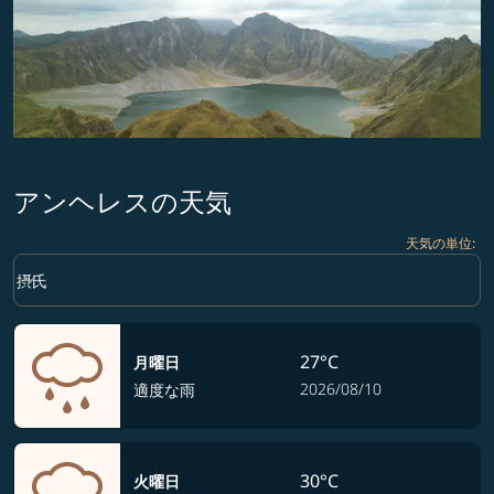
アンヘレスの天気
天気の単位
:
Weather unit option 摂氏 Selected
keyboard_arrow_down
摂氏
27°C
月曜日
2026/08/10
適度な雨
30°C
火曜日