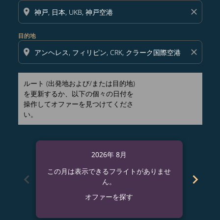
location_on
close
目的地
location_on
close
ルート (出発地および/または目的地)
を更新するか、以下の個々の日付を
操作してオファーを見つけてくださ
い。
2026年 8月
この月は表示できるフライトがありませ
この
chevron_left
chevron_right
ん。
オファーを探す