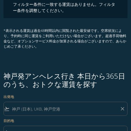
フィルター条件に一致する運賃はありません。フィルタ
ー条件を調整してください。
*表示される運賃は過去48時間以内に閲覧された最安値です。空席状況によ
り、予約時に同じ運賃をご利用いただけない場合がございます。超過手荷物料
金など、オプションサービス料金が加算される場合がございますので、あらか
じめご了承ください。
神戸発アンヘレス行き 本日から365日
のうち、おトクな運賃を探す
出発地
flight_takeoff
close
目的地