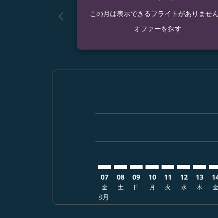
chevron_left
この月は表示できるフライトがありませ
オファーを探す
Displaying fares for 8月-2026
UKB–KUL: cmp-view-offers-di
UKB–KUL: cmp-view-offer
UKB–KUL: cmp-view-of
UKB–KUL: cmp-vie
UKB–KUL: cmp
UKB–KUL: 
UKB–K
UK
07
08
09
10
11
12
13
1
金
土
日
月
火
水
木
8月