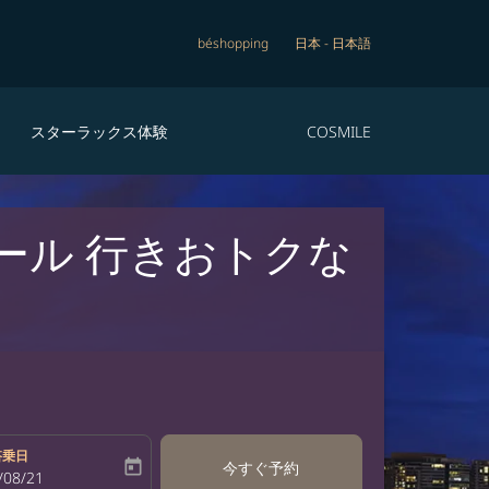
béshopping
日本
-
日本語
スターラックス体験
COSMILE
ール 行きおトクな
搭乗日
today
今すぐ予約
bel
oking-return-date-aria-label
/08/21