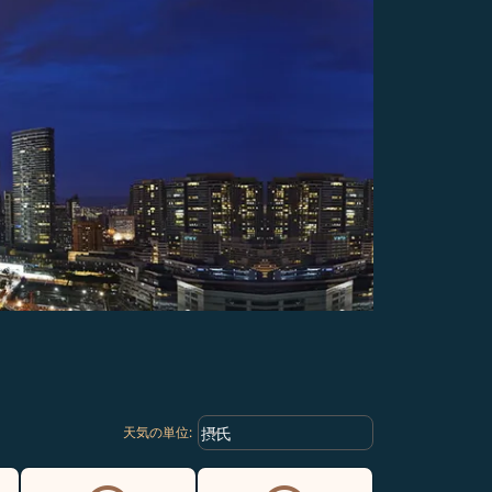
Weather unit option 摂氏 Selected
keyboard_arrow_down
摂氏
天気の単位
: