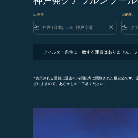
出発地
目的地
flight_takeoff
close
flight_land
フィルター条件に一致する運賃はありません。フィル
フィルター条件に一致する運賃はありません。フ
*表示される運賃は過去48時間以内に閲覧された最安値です
ざいますので、あらかじめご了承ください。