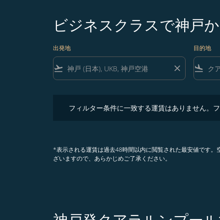
ビジネスクラスで神戸か
出発地
目的地
flight_takeoff
close
flight_land
フィルター条件に一致する運賃はありません。フィル
フィルター条件に一致する運賃はありません。フ
*表示される運賃は過去48時間以内に閲覧された最安値です
ざいますので、あらかじめご了承ください。
神戸発クアラルンプール