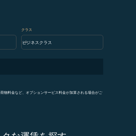
クラス
keyboard_arrow_down
ビジネスクラス
クラス option ビジネスクラス Selected
手荷物料金など、オプションサービス料金が加算される場合がご
トクな運賃を探す