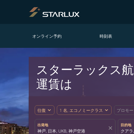
オンライン予約
時刻表
スターラックス航
運賃は
expand_more
expand_more
往復
1 名, エコノミークラス
プロモー
出発地
目的地
close