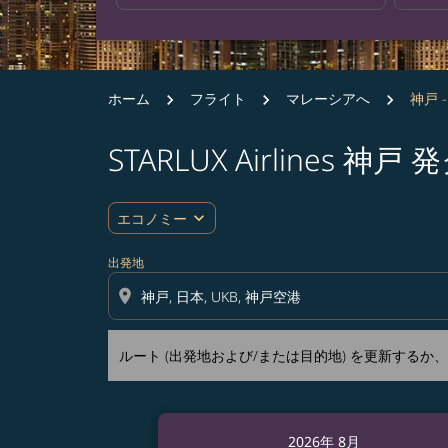
ホーム
フライト
マレーシアへ
神戸 
STARLUX Airline
ルート (出発地および/または目的地) を更
expand_more
エコノミー
出発地
location_on
ルート (出発地および/または目的地) を更新する
2026年 8月