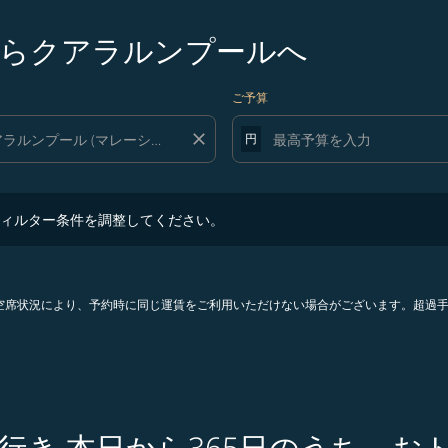
らクアラルンプールへ
ご予算
close
円
ター条件を調整してください。
ィルター条件を調整してください。
。空席状況により、予約時に同じ運賃をご利用いただけない場合がございます。超過
行き 本日から365日のうち、お