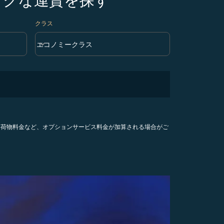
クラス
keyboard_arrow_down
エコノミークラス
クラス option エコノミークラス Selected
手荷物料金など、オプションサービス料金が加算される場合がご