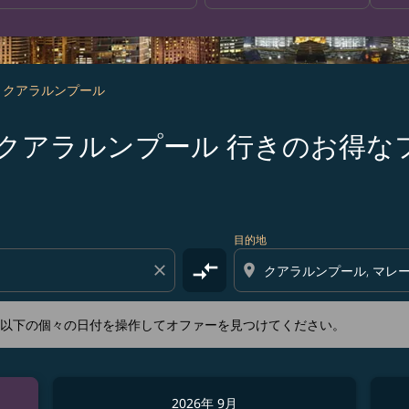
- クアラルンプール
s 神戸 発クアラルンプール 行きのお得
新するか、以下の個々の日付を操作してオファーを見つけてくださ
目的地
compare_arrows
close
location_on
か、以下の個々の日付を操作してオファーを見つけてください。
2026年 9月