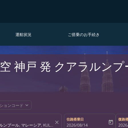
運航状況
ご搭乗のお手続き
空 神戸 発 クアラルンプ
expand_more
ションコード
往路搭乗日
復路
close
today
fc-booking-departure-date-aria-la
2026/08/14
fc-bo
2026