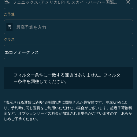
flight_land
close
ご予算
円
クラス
keyboard_arrow_down
エコノミークラス
クラス option エコノミークラス Selected
フィルター条件に一致する運賃はありません。フィルター条件を調整
フィルター条件に一致する運賃はありません。フィルタ
ー条件を調整してください。
*表示される運賃は過去48時間以内に閲覧された最安値です。空席状況によ
り、予約時に同じ運賃をご利用いただけない場合がございます。超過手荷物料
金など、オプションサービス料金が加算される場合がございますので、あらか
じめご了承ください。