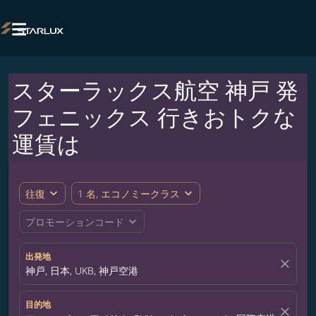

スターラックス航空 神戸 発
フェニックス 行きおトクな
運賃は
expand_more
expand_more
往復
1 名, エコノミークラス
expand_more
プロモーションコード
出発地
close
神戸, 日本, UKB, 神戸空港
目的地
close