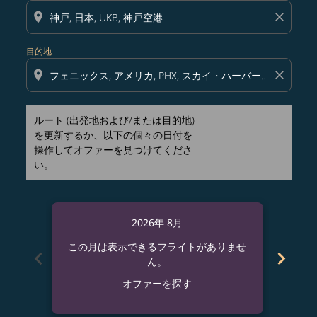
location_on
close
目的地
location_on
close
ルート (出発地および/または目的地)
を更新するか、以下の個々の日付を
操作してオファーを見つけてくださ
い。
2026年 8月
この月は表示できるフライトがありませ
この
chevron_left
chevron_right
ん。
オファーを探す