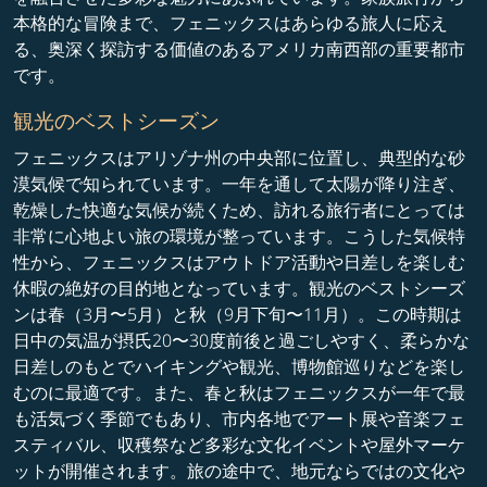
本格的な冒険まで、フェニックスはあらゆる旅人に応え
る、奥深く探訪する価値のあるアメリカ南西部の重要都市
です。
観光のベストシーズン
フェニックスはアリゾナ州の中央部に位置し、典型的な砂
漠気候で知られています。一年を通して太陽が降り注ぎ、
乾燥した快適な気候が続くため、訪れる旅行者にとっては
非常に心地よい旅の環境が整っています。こうした気候特
性から、フェニックスはアウトドア活動や日差しを楽しむ
休暇の絶好の目的地となっています。観光のベストシーズ
ンは春（3月〜5月）と秋（9月下旬〜11月）。この時期は
日中の気温が摂氏20〜30度前後と過ごしやすく、柔らかな
日差しのもとでハイキングや観光、博物館巡りなどを楽し
むのに最適です。また、春と秋はフェニックスが一年で最
も活気づく季節でもあり、市内各地でアート展や音楽フェ
スティバル、収穫祭など多彩な文化イベントや屋外マーケ
ットが開催されます。旅の途中で、地元ならではの文化や