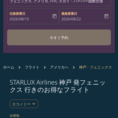
フェニックス, アメリカ, PHX, スカイ・ハーバー国際空港
往路搭乗日
復路搭乗日
today
today
fc-booking-departure-date-aria-label
2026/08/15
fc-booking-return-date-aria-label
2026/08/22
今すぐ予約
ホーム
フライト
アメリカへ
神戸 - フェニックス
STARLUX Airlines 神戸 発フェニッ
ルート (出発地および/または目的地) を更新するか、
クス 行きのお得なフライト
expand_more
エコノミー
出発地