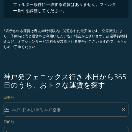
フィルター条件に一致する運賃はありません。フィルタ
ー条件を調整してください。
*表示される運賃は過去48時間以内に閲覧された最安値です。空席状況によ
り、予約時に同じ運賃をご利用いただけない場合がございます。超過手荷物料
金など、オプションサービス料金が加算される場合がございますので、あらか
じめご了承ください。
神戸発フェニックス行き 本日から365
日のうち、おトクな運賃を探す
出発地
flight_takeoff
close
目的地