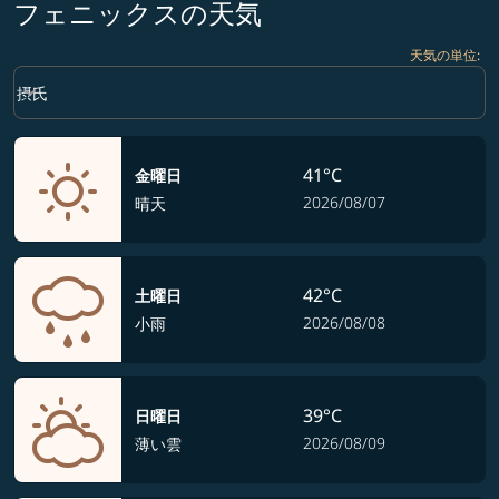
フェニックスの天気
天気の単位
:
Weather unit option 摂氏 Selected
keyboard_arrow_down
摂氏
41°C
金曜日
2026/08/07
晴天
42°C
土曜日
2026/08/08
小雨
39°C
日曜日
2026/08/09
薄い雲