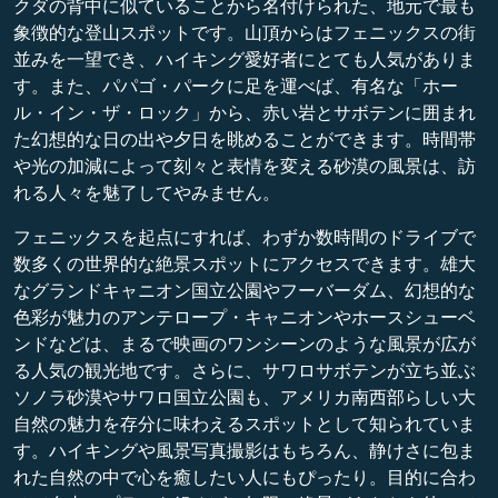
クダの背中に似ていることから名付けられた、地元で最も
象徴的な登山スポットです。山頂からはフェニックスの街
並みを一望でき、ハイキング愛好者にとても人気がありま
す。また、パパゴ・パークに足を運べば、有名な「ホー
ル・イン・ザ・ロック」から、赤い岩とサボテンに囲まれ
た幻想的な日の出や夕日を眺めることができます。時間帯
や光の加減によって刻々と表情を変える砂漠の風景は、訪
れる人々を魅了してやみません。
フェニックスを起点にすれば、わずか数時間のドライブで
数多くの世界的な絶景スポットにアクセスできます。雄大
なグランドキャニオン国立公園やフーバーダム、幻想的な
色彩が魅力のアンテロープ・キャニオンやホースシューベ
ンドなどは、まるで映画のワンシーンのような風景が広が
る人気の観光地です。さらに、サワロサボテンが立ち並ぶ
ソノラ砂漠やサワロ国立公園も、アメリカ南西部らしい大
自然の魅力を存分に味わえるスポットとして知られていま
す。ハイキングや風景写真撮影はもちろん、静けさに包ま
れた自然の中で心を癒したい人にもぴったり。目的に合わ