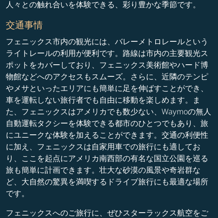
人々との触れ合いを体験できる、彩り豊かな季節です。
交通事情
フェニックス市内の観光には、バレーメトロレールという
ライトレールの利用が便利です。路線は市内の主要観光ス
ポットをカバーしており、フェニックス美術館やハード博
物館などへのアクセスもスムーズ。さらに、近隣のテンピ
やメサといったエリアにも簡単に足を伸ばすことができ、
車を運転しない旅行者でも自由に移動を楽しめます。ま
た、フェニックスはアメリカでも数少ない、Waymoの無人
自動運転タクシーを体験できる都市のひとつでもあり、旅
にユニークな体験を加えることができます。交通の利便性
に加え、フェニックスは自家用車での旅行にも適してお
り、ここを起点にアメリカ南西部の有名な国立公園を巡る
旅も簡単に計画できます。壮大な砂漠の風景や奇岩群な
ど、大自然の驚異を満喫するドライブ旅行にも最適な場所
です。
フェニックスへのご旅行に、ぜひスターラックス航空をご