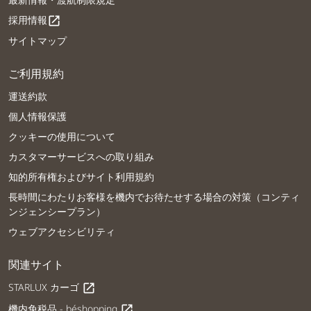
採用情報
open_in_new
サイトマップ
ご利用規約
運送約款
個人情報保護
クッキーの使用について
カスタマーサービスへの取り組み
知的所有権およびサイト利用規約
長時間にわたりお客様を機内でお待たせする場合の対策（コンティ
ンジェンシープラン）
ウェブアクセシビリティ
関連サイト
STARLUX カーゴ
open_in_new
機内免税品 - béshopping
open_in_new