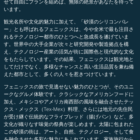
せて自由にプランを組めば、無限の絶景があなたを待って
います。
観光名所や文化的魅力に加えて、「砂漠のシリコンバレ
ー」とも呼ばれるフェニックスは、今や全米で最も注目さ
れるテクノロジー都市のひとつへと急成長を遂げていま
す。世界中の大手企業が次々と研究開発や製造拠点を構
え、テクノロジー産業の活気が街に国際色と現代的な文化
をもたらしています。その結果、フェニックスは観光地と
してだけでなく、多様なチャンスと高い生活品質を兼ね備
えた都市として、多くの人々を惹きつけています。
フェニックスの旅で見逃せない魅力のひとつが、そのユニ
ークなグルメ体験です。クラシックなアメリカンフードに
加え、メキシコやアメリカ南西部の風味を融合させたテッ
クス・メックス（Tex-Mex）料理、さらには地元の先住民
が受け継ぐ伝統的なフライブレッド（揚げパン）など、多
文化が織りなす味覚の祭典が楽しめます。太陽に包まれた
この砂漠の街は、アート、自然、テクノロジー、そして食
を融合させた多彩な魅力にあふれています。家族旅行から