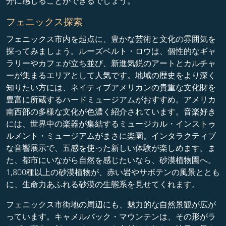
分に感じることができるでしょう。
フェニックス探索
フェニックス市内を起点に、豊かな芸術と文化の雰囲気を
探ってみましょう。ルーズベルト・ロウは、個性的なギャ
ラリーやカフェが立ち並び、新進気鋭のアートとカルチャ
ーが集まるエリアとして人気です。地域の歴史をより深く
知りたい方には、ネイティブアメリカンの貴重な文化財を
豊富に所蔵するハードミュージアムがおすすめ。アメリカ
南西部の多様な文化が色濃く紹介されています。音楽好き
には、世界中の楽器が集結するミュージカル・インストゥ
ルメント・ミュージアムがまさに楽園。インタラクティブ
な音響展示で、五感を使った新しい体験が楽しめます。ま
た、都市にいながら自然を感じたいなら、砂漠植物園へ。
1,800種以上の砂漠植物が、赤い岩やサボテンの風景ととも
に、生命力あふれる砂漠の生態系を見せてくれます。
フェニックス市街地の周辺にも、魅力的な自然景観が広が
っています。キャメルバック・マウンテンは、その形がラ