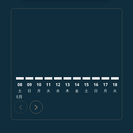
Displaying fares for 8月-2026
UKB–PHX: cmp-view-offers-disclaimer. オファーを探
UKB–PHX: cmp-view-offers-disclaimer. オフ
UKB–PHX: cmp-view-offers-disclaimer.
UKB–PHX: cmp-view-offers-disclai
UKB–PHX: cmp-view-offers-disc
UKB–PHX: cmp-view-offers-
UKB–PHX: cmp-view-offe
UKB–PHX: cmp-view-
UKB–PHX: cmp-vi
UKB–PHX: cm
UKB–PHX:
UKB–
U
08
09
10
11
12
13
14
15
16
17
18
19
土
日
月
火
水
木
金
土
日
月
火
水
8月
chevron_left
chevron_right