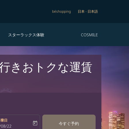
béshopping
日本
-
日本語
スターラックス体験
COSMILE
 行きおトクな運賃
搭乗日
today
今すぐ予約
bel
oking-return-date-aria-label
/08/22