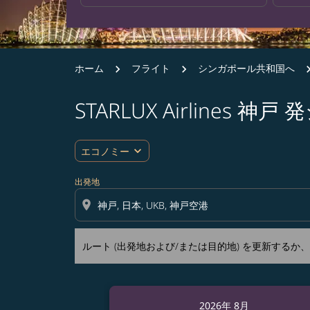
ホーム
フライト
シンガポール共和国へ
STARLUX Airline
ルート (出発地および/または目的地) を更
expand_more
エコノミー
出発地
location_on
ルート (出発地および/または目的地) を更新する
2026年 8月