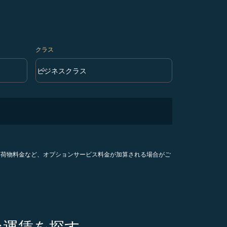
クラス
keyboard_arrow_down
ビジネスクラス
クラス option ビジネスクラス Selected
手荷物料金など、オプションサービス料金が加算される場合がご
な運賃を探す