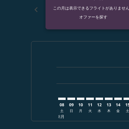
chevron_left
この月は表示できるフライトがありませ
オファーを探す
Displaying fares for 8月-2026
UKB–SIN: cmp-view-offers-di
UKB–SIN: cmp-view-offer
UKB–SIN: cmp-view-of
UKB–SIN: cmp-vie
UKB–SIN: cmp-
UKB–SIN: 
UKB–S
UK
08
09
10
11
12
13
14
1
土
日
月
火
水
木
金
8月