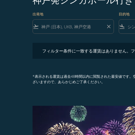
出発地
目的地
flight_takeoff
close
flight_land
フィルター条件に一致する運賃はありません。フィル
フィルター条件に一致する運賃はありません。フ
*表示される運賃は過去48時間以内に閲覧された最安値です
ざいますので、あらかじめご了承ください。