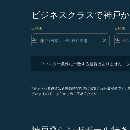
ビジネスクラスで神戸か
出発地
目的地
flight_takeoff
close
flight_land
フィルター条件に一致する運賃はありません。フィル
フィルター条件に一致する運賃はありません。フ
*表示される運賃は過去48時間以内に閲覧された最安値です
ざいますので、あらかじめご了承ください。
神戸発シンガポール行き