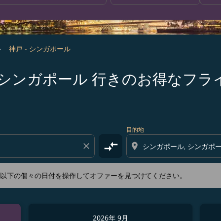
神戸 - シンガポール
s 神戸 発シンガポール 行きのお得なフ
新するか、以下の個々の日付を操作してオファーを見つけてくださ
目的地
compare_arrows
close
location_on
か、以下の個々の日付を操作してオファーを見つけてください。
2026年 9月