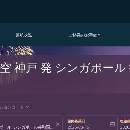
運航状況
ご搭乗のお手続き
空 神戸 発 シンガポール
expand_more
ションコード
往路搭乗日
復路
close
today
fc-booking-departure-date-aria-la
2026/08/15
fc-bo
2026