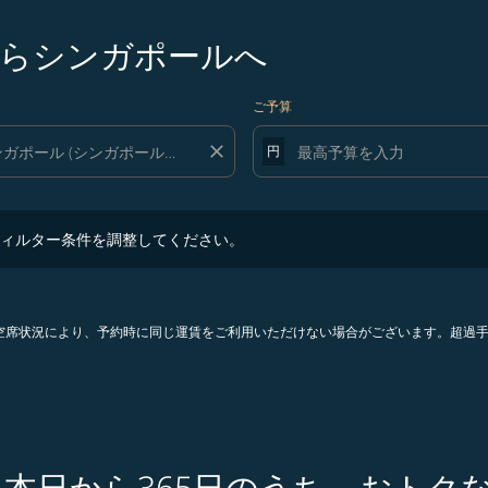
らシンガポールへ
ご予算
close
円
ター条件を調整してください。
ィルター条件を調整してください。
。空席状況により、予約時に同じ運賃をご利用いただけない場合がございます。超過
 本日から365日のうち、おトク