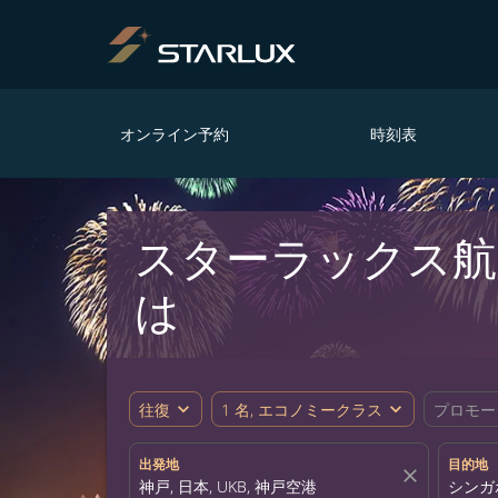
オンライン予約
時刻表
スターラックス航
は
expand_more
expand_more
往復
1 名, エコノミークラス
プロモー
出発地
目的地
close