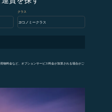
クラス
keyboard_arrow_down
エコノミークラス
クラス option エコノミークラス Selected
手荷物料金など、オプションサービス料金が加算される場合がご