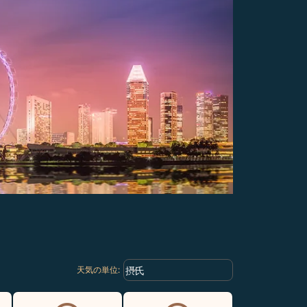
Weather unit option 摂氏 Selected
keyboard_arrow_down
摂氏
天気の単位
: