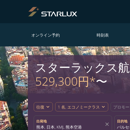
オンライン予約
時刻表
スターラックス航
529,300円*
〜
expand_more
expand_more
往復
1 名, エコノミークラス
プロモー
出発地
目的地
close