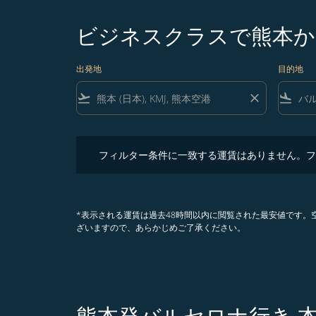
ビジネスクラスで熊本か
出発地
目的地
flight_takeoff
close
flight_land
フィルター条件に一致する運賃はありません。フィル
フィルター条件に一致する運賃はありません。フ
*表示される運賃は過去48時間以内に閲覧された最安値です
ざいますので、あらかじめご了承ください。
熊本発バルセロナ行き 