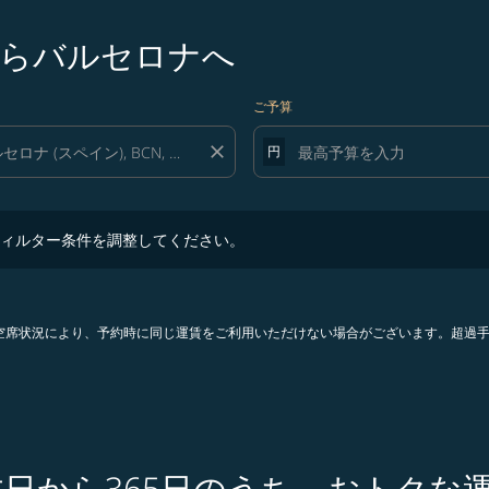
らバルセロナへ
ご予算
close
円
ター条件を調整してください。
ィルター条件を調整してください。
。空席状況により、予約時に同じ運賃をご利用いただけない場合がございます。超過
本日から365日のうち、おトクな