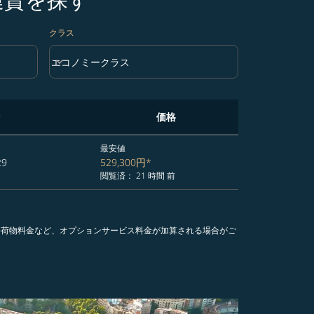
クラス
keyboard_arrow_down
エコノミークラス
クラス option エコノミークラス Selected
価格
最安値
29
529,300円
*
閲覧済： 21 時間 前
手荷物料金など、オプションサービス料金が加算される場合がご