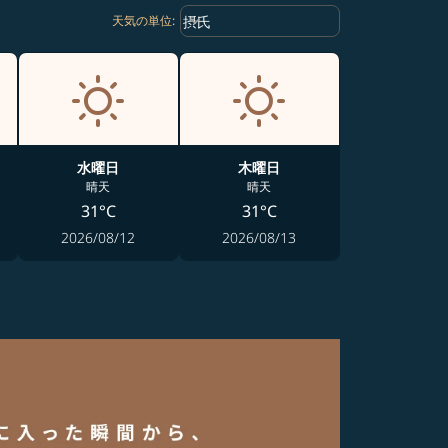
Weather unit option 摂氏 Selected
keyboard_arrow_down
摂氏
天気の単位
:
水曜日
木曜日
晴天
晴天
31°C
31°C
2026/08/12
2026/08/13