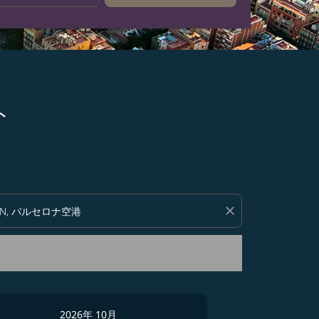
ト
い。
close
2026年 10月
2