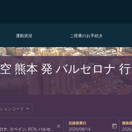
運航状況
ご搭乗のお手続き
空 熊本 発 バルセロナ 
expand_more
ションコード
往路搭乗日
復路
close
today
fc-booking-departure-date-aria-la
2026/08/14
fc-bo
2026