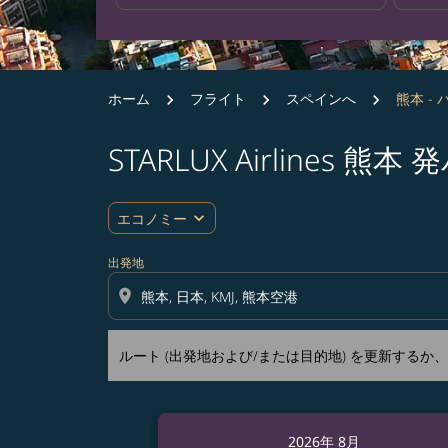
ホーム
フライト
スペインへ
熊本 -
STARLUX Airline
ルート (出発地および/または目的地) を更
expand_more
エコノミー
出発地
location_on
ルート (出発地および/または目的地) を更新する
2026年 8月