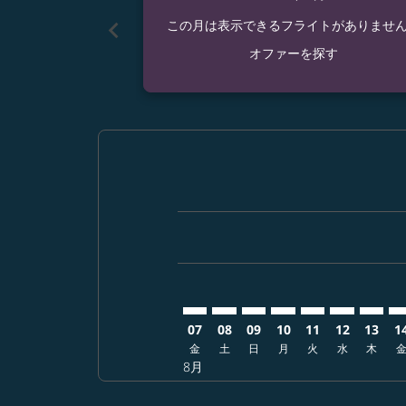
chevron_left
この月は表示できるフライトがありませ
オファーを探す
Displaying fares for 8月-2026
KMJ–BCN: cmp-view-offers-di
KMJ–BCN: cmp-view-offer
KMJ–BCN: cmp-view-of
KMJ–BCN: cmp-vie
KMJ–BCN: cmp
KMJ–BCN: 
KMJ–B
KM
07
08
09
10
11
12
13
1
金
土
日
月
火
水
木
8月