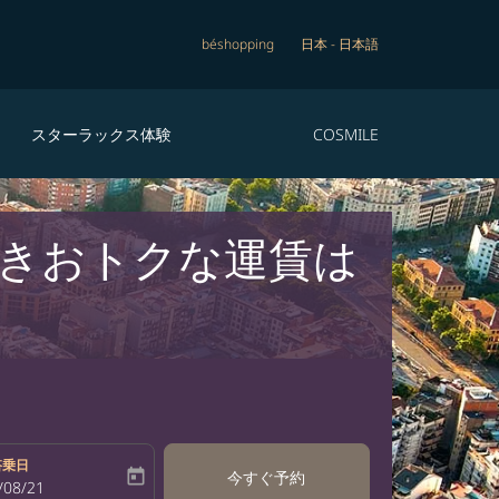
béshopping
日本
-
日本語
スターラックス体験
COSMILE
行きおトクな運賃は
搭乗日
today
今すぐ予約
bel
oking-return-date-aria-label
/08/21