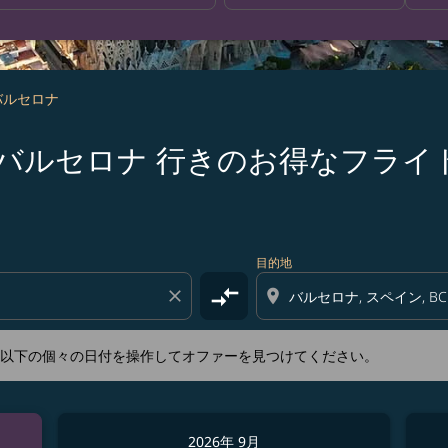
 バルセロナ
s 熊本 発バルセロナ 行きのお得なフライ
新するか、以下の個々の日付を操作してオファーを見つけてくださ
目的地
compare_arrows
close
location_on
か、以下の個々の日付を操作してオファーを見つけてください。
2026年 9月