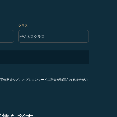
クラス
keyboard_arrow_down
ビジネスクラス
クラス option ビジネスクラス Selected
手荷物料金など、オプションサービス料金が加算される場合がご
運賃を探す