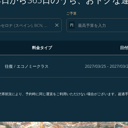
ご予算
close
円
料金タイプ
日付
、おトクな運賃を探す
往復
/
エコノミークラス
2027/03/25 - 2027/03/
。空席状況により、予約時に同じ運賃をご利用いただけない場合がございます。超過