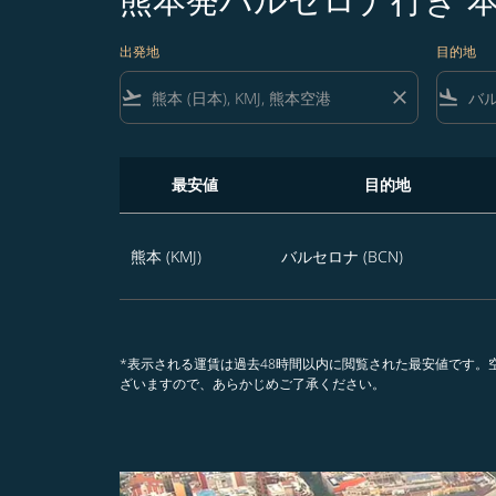
出発地
目的地
flight_takeoff
close
flight_land
最安値
目的地
熊本発バルセロナ行き 本日から365日のうち
熊本 (KMJ)
バルセロナ (BCN)
*表示される運賃は過去48時間以内に閲覧された最安値です
ざいますので、あらかじめご了承ください。