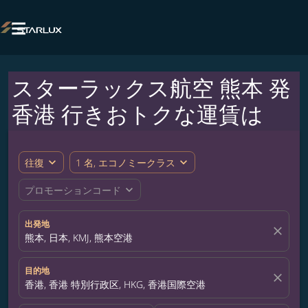

スターラックス航空 熊本 発
香港 行きおトクな運賃は
expand_more
expand_more
往復
1 名, エコノミークラス
expand_more
プロモーションコード
出発地
close
熊本, 日本, KMJ, 熊本空港
目的地
close
香港, 香港 特別行政区, HKG, 香港国際空港