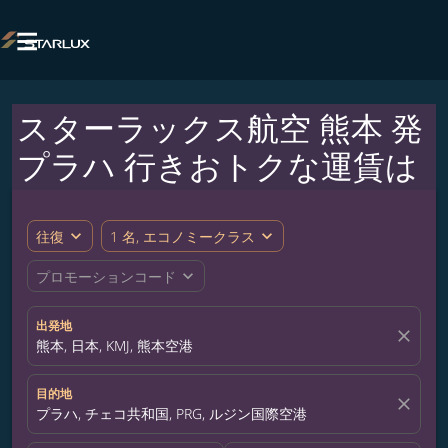

スターラックス航空 熊本 発
プラハ 行きおトクな運賃は
expand_more
expand_more
往復
1 名, エコノミークラス
expand_more
プロモーションコード
出発地
close
熊本, 日本, KMJ, 熊本空港
目的地
close
プラハ, チェコ共和国, PRG, ルジン国際空港