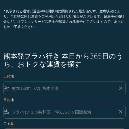
*表示される運賃は過去48時間以内に閲覧された最安値です。空席状況によ
り、予約時に同じ運賃をご利用いただけない場合がございます。超過手荷物料
金など、オプションサービス料金が加算される場合がございますので、あらか
じめご了承ください。
熊本発プラハ行き 本日から365日のう
ち、おトクな運賃を探す
出発地
flight_takeoff
close
目的地
flight_land
close
ご予算