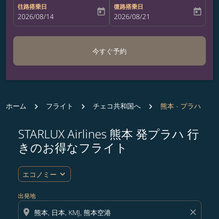
往路搭乗日
復路搭乗日
today
today
fc-booking-departure-date-aria-label
2026/08/14
fc-booking-return-date-aria-label
2026/08/21
今すぐ予約
ホーム
フライト
チェコ共和国へ
熊本 - プラハ
STARLUX Airlines 熊本 発プラハ 行
ルート (出発地および/または目的地) を更新するか、
きのお得なフライト
expand_more
エコノミー
出発地
location_on
close