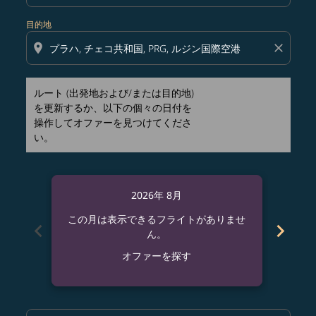
目的地
location_on
close
ルート (出発地および/または目的地)
を更新するか、以下の個々の日付を
操作してオファーを見つけてくださ
い。
2026年 8月
この月は表示できるフライトがありませ
この
chevron_left
chevron_right
ん。
オファーを探す