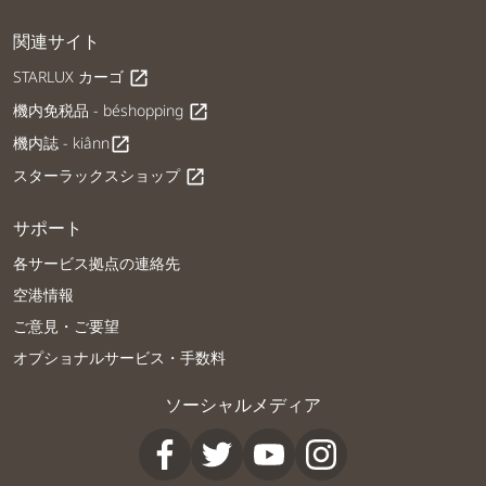
関連サイト
STARLUX カーゴ
open_in_new
機内免税品 - béshopping
open_in_new
機内誌 - kiânn
open_in_new
スターラックスショップ
open_in_new
サポート
各サービス拠点の連絡先
空港情報
ご意見・ご要望
オプショナルサービス・手数料
ソーシャルメディア