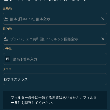
出発地
flight_takeoff
close
目的地
flight_land
close
ご予算
円
クラス
keyboard_arrow_down
ビジネスクラス
クラス option ビジネスクラス Selected
フィルター条件に一致する運賃はありません。フィルター条件を調整
フィルター条件に一致する運賃はありません。フィルタ
ー条件を調整してください。