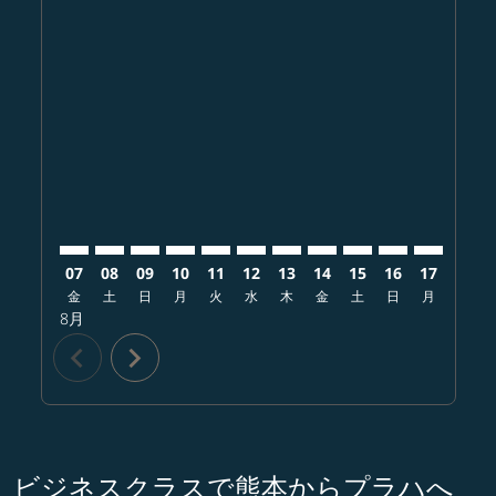
Displaying fares for 8月-2026
KMJ–PRG: cmp-view-offers-disclaimer. オファーを探
KMJ–PRG: cmp-view-offers-disclaimer. オファ
KMJ–PRG: cmp-view-offers-disclaimer.
KMJ–PRG: cmp-view-offers-disclaim
KMJ–PRG: cmp-view-offers-disc
KMJ–PRG: cmp-view-offers-
KMJ–PRG: cmp-view-offe
KMJ–PRG: cmp-view-
KMJ–PRG: cmp-vi
KMJ–PRG: cm
KMJ–PRG:
KMJ–
K
07
08
09
10
11
12
13
14
15
16
17
18
金
土
日
月
火
水
木
金
土
日
月
火
8月
chevron_left
chevron_right
ビジネスクラスで熊本からプラハへ