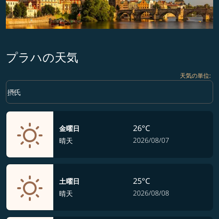
プラハの天気
天気の単位
:
Weather unit option 摂氏 Selected
keyboard_arrow_down
摂氏
26°C
金曜日
2026/08/07
晴天
25°C
土曜日
2026/08/08
晴天