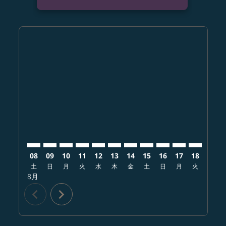
Displaying fares for 8月-2026
KMJ–RDU: cmp-view-offers-disclaimer. オファーを探
KMJ–RDU: cmp-view-offers-disclaimer. オフ
KMJ–RDU: cmp-view-offers-disclaimer.
KMJ–RDU: cmp-view-offers-disclai
KMJ–RDU: cmp-view-offers-disc
KMJ–RDU: cmp-view-offers-
KMJ–RDU: cmp-view-offe
KMJ–RDU: cmp-view-
KMJ–RDU: cmp-vi
KMJ–RDU: cm
KMJ–RDU:
KMJ–
K
08
09
10
11
12
13
14
15
16
17
18
19
土
日
月
火
水
木
金
土
日
月
火
水
8月
chevron_left
chevron_right