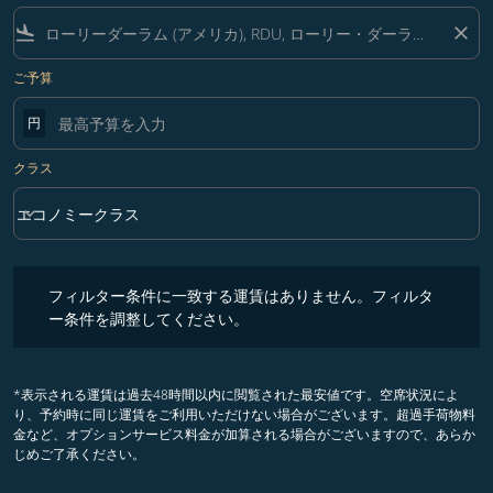
flight_land
close
ご予算
円
クラス
keyboard_arrow_down
エコノミークラス
クラス option エコノミークラス Selected
フィルター条件に一致する運賃はありません。フィルター条件を調整
フィルター条件に一致する運賃はありません。フィルタ
ー条件を調整してください。
*表示される運賃は過去48時間以内に閲覧された最安値です。空席状況によ
り、予約時に同じ運賃をご利用いただけない場合がございます。超過手荷物料
金など、オプションサービス料金が加算される場合がございますので、あらか
じめご了承ください。