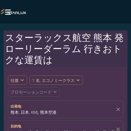

スターラックス航空 熊本 発
ローリーダーラム 行きおト
クな運賃は
expand_more
expand_more
往復
1 名, エコノミークラス
expand_more
プロモーションコード
出発地
close
熊本, 日本, KMJ, 熊本空港
目的地
close