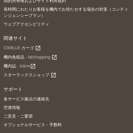
知的所有権およびサイト利用規約
長時間にわたりお客様を機内でお待たせする場合の対策（コンティ
ンジェンシープラン）
ウェブアクセシビリティ
関連サイト
STARLUX カーゴ
open_in_new
機内免税品 - béshopping
open_in_new
機内誌 - kiânn
open_in_new
スターラックスショップ
open_in_new
サポート
各サービス拠点の連絡先
空港情報
ご意見・ご要望
オプショナルサービス・手数料