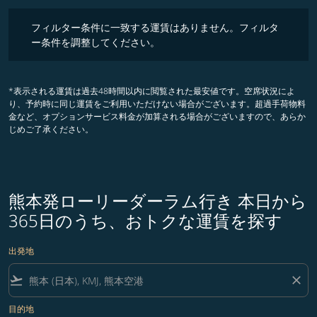
フィルター条件に一致する運賃はありません。フィルター条件を調整
フィルター条件に一致する運賃はありません。フィルタ
ー条件を調整してください。
*表示される運賃は過去48時間以内に閲覧された最安値です。空席状況によ
り、予約時に同じ運賃をご利用いただけない場合がございます。超過手荷物料
金など、オプションサービス料金が加算される場合がございますので、あらか
じめご了承ください。
熊本発ローリーダーラム行き 本日から
365日のうち、おトクな運賃を探す
出発地
flight_takeoff
close
目的地