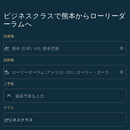
ビジネスクラスで熊本からローリーダ
ーラムへ
出発地
flight_takeoff
close
目的地
flight_land
close
ご予算
円
クラス
keyboard_arrow_down
ビジネスクラス
クラス option ビジネスクラス Selected