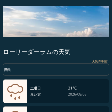
ローリーダーラムの天気
天気の単位
:
Weather unit option 摂氏 Selected
keyboard_arrow_down
摂氏
31°C
土曜日
2026/08/08
厚い雲