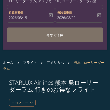
ローリーダーラム, アメリカ, RDU, ローリー・ダーラム空港
往路搭乗日
復路搭乗日
today
today
fc-booking-departure-date-aria-label
2026/08/15
fc-booking-return-date-aria-label
2026/08/22
今すぐ予約
ホーム
フライト
アメリカへ
熊本 - ローリーダー
ラム
STARLUX Airlines 熊本 発ローリー
ルート (出発地および/または目的地) を更新するか、
ダーラム 行きのお得なフライト
expand_more
エコノミー