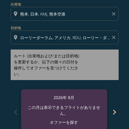
出発地
location_on
close
目的地
location_on
close
ルート (出発地および/または目的地)
を更新するか、以下の個々の日付を
操作してオファーを見つけてくださ
い。
2026年 8月
この月は表示できるフライトがありませ
この
chevron_left
chevron_right
ん。
オファーを探す