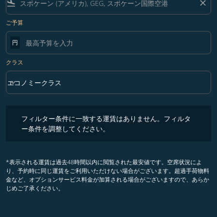
flight_land
close
ご予算
円
クラス
keyboard_arrow_down
エコノミークラス
クラス option エコノミークラス Selected
フィルター条件に一致する運賃はありません。フィルター条件を調整
フィルター条件に一致する運賃はありません。フィルタ
ー条件を調整してください。
*表示される運賃は過去48時間以内に閲覧された最安値です。空席状況によ
り、予約時に同じ運賃をご利用いただけない場合がございます。超過手荷物料
金など、オプションサービス料金が加算される場合がございますので、あらか
じめご了承ください。