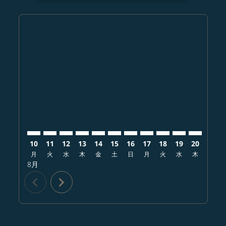
Displaying fares for 8月-2026
KMJ–GEG: cmp-view-offers-disclaimer. オファーを探
KMJ–GEG: cmp-view-offers-disclaimer. オフ
KMJ–GEG: cmp-view-offers-disclaimer.
KMJ–GEG: cmp-view-offers-disclai
KMJ–GEG: cmp-view-offers-disc
KMJ–GEG: cmp-view-offers-
KMJ–GEG: cmp-view-offe
KMJ–GEG: cmp-view-
KMJ–GEG: cmp-vi
KMJ–GEG: cm
KMJ–GEG:
KMJ–
K
10
11
12
13
14
15
16
17
18
19
20
21
月
火
水
木
金
土
日
月
火
水
木
金
8月
chevron_left
chevron_right