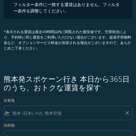
フィルター条件に一致する運賃はありません。フィルタ
ー条件を調整してください。
*表示される運賃は過去48時間以内に閲覧された最安値です。空席状況によ
り、予約時に同じ運賃をご利用いただけない場合がございます。超過手荷物料
金など、オプションサービス料金が加算される場合がございますので、あらか
じめご了承ください。
熊本発スポケーン行き 本日から365日
のうち、おトクな運賃を探す
出発地
flight_takeoff
close
目的地