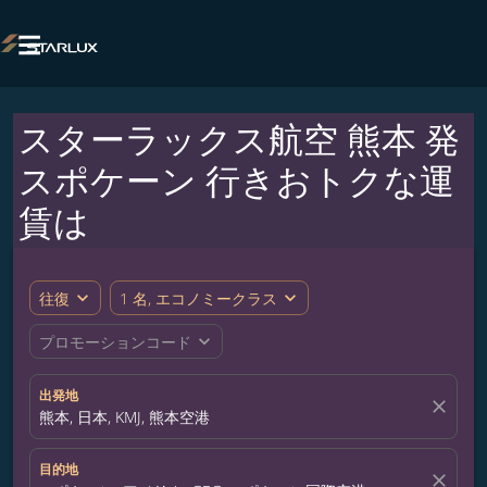

スターラックス航空 熊本 発
スポケーン 行きおトクな運
賃は
expand_more
expand_more
往復
1 名, エコノミークラス
expand_more
プロモーションコード
出発地
close
熊本, 日本, KMJ, 熊本空港
目的地
close