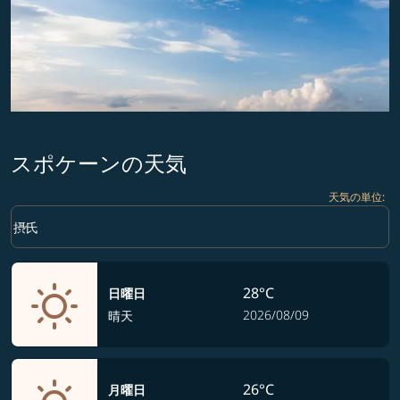
スポケーンの天気
天気の単位
:
Weather unit option 摂氏 Selected
keyboard_arrow_down
摂氏
28°C
日曜日
2026/08/09
晴天
26°C
月曜日