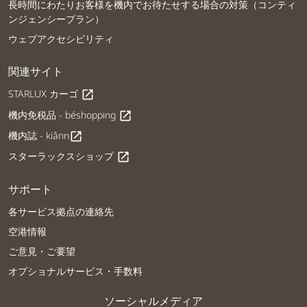
長時間にわたりお客様を機内でお待たせする場合の対策（コンティ
ンジェンシープラン）
ウェブアクセシビリティ
関連サイト
STARLUX カーゴ
open_in_new
機内免税品 - béshopping
open_in_new
機内誌 - kiânn
open_in_new
スターラックスショップ
open_in_new
サポート
各サービス拠点の連絡先
空港情報
ご意見・ご要望
オプショナルサービス・手数料
ソーシャルメディア