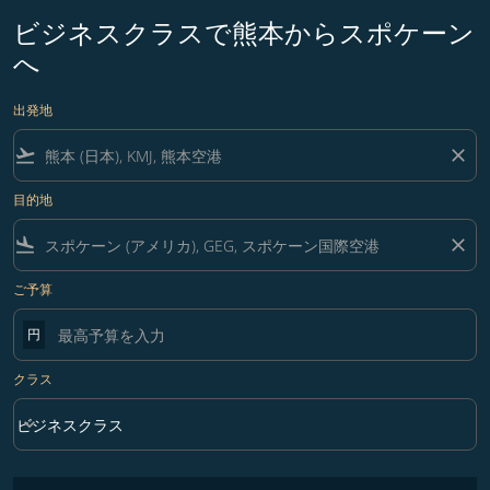
ビジネスクラスで熊本からスポケーン
へ
出発地
flight_takeoff
close
目的地
flight_land
close
ご予算
円
クラス
keyboard_arrow_down
ビジネスクラス
クラス option ビジネスクラス Selected
フィルター条件に一致する運賃はありません。フィルター条件を調整