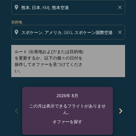
location_on
close
目的地
location_on
close
ルート (出発地および/または目的地)
を更新するか、以下の個々の日付を
操作してオファーを見つけてくださ
い。
2026年 8月
この月は表示できるフライトがありませ
この
chevron_left
chevron_right
ん。
オファーを探す