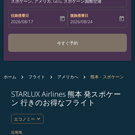
スポケーン, アメリカ, GEG, スポケーン国際空港
往路搭乗日
復路搭乗日
today
today
fc-booking-departure-date-aria-label
2026/08/17
fc-booking-return-date-aria-label
2026/08/24
今すぐ予約
ホーム
フライト
アメリカへ
熊本 - スポケーン
STARLUX Airlines 熊本 発スポケー
ルート (出発地および/または目的地) を更新するか、
ン 行きのお得なフライト
expand_more
エコノミー
出発地