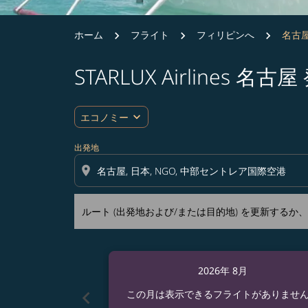
ホーム
フライト
フィリピンへ
名古屋
STARLUX Airlines
ルート (出発地および/または目的地) を更
expand_more
エコノミー
出発地
location_on
ルート (出発地および/または目的地) を更新する
2026年 8月
chevron_left
この月は表示できるフライトがありませ