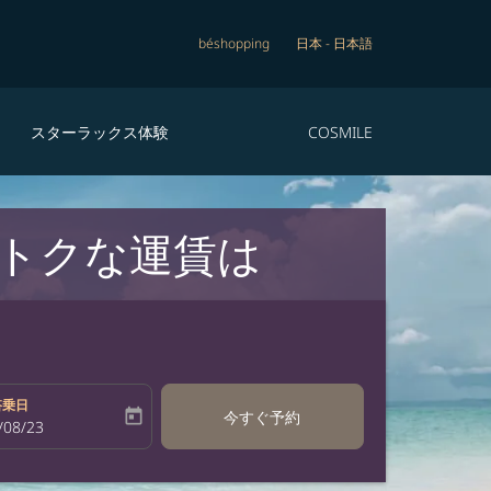
béshopping
日本
-
日本語
スターラックス体験
COSMILE
おトクな運賃は
搭乗日
today
今すぐ予約
bel
oking-return-date-aria-label
/08/23