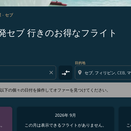
 - セブ
 名古屋 発セブ 行きのお得なフライト
新するか、以下の個々の日付を操作してオファーを見つけてくださ
目的地
compare_arrows
close
location_on
か、以下の個々の日付を操作してオファーを見つけてください。
2026年 9月
ん。
この月は表示できるフライトがありません。
こ