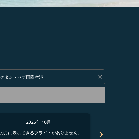
い。
close
2026年 10月
2
chevron_right
の月は表示できるフライトがありません。
この月は表示でき