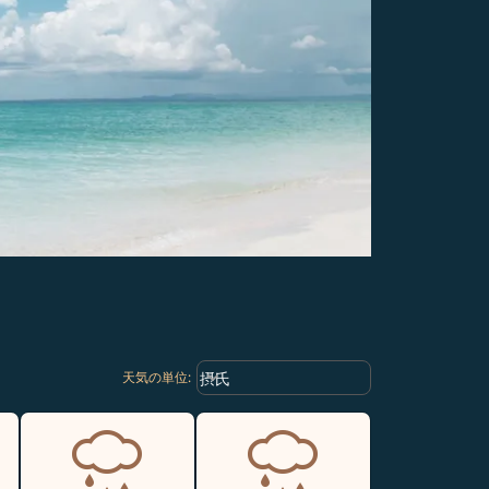
Weather unit option 摂氏 Selected
keyboard_arrow_down
摂氏
天気の単位
: