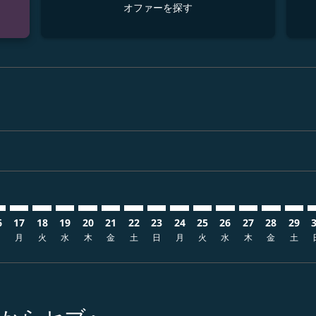
オファーを探す
isclaimer. オファーを探す
s-disclaimer. オファーを探す
ffers-disclaimer. オファーを探す
w-offers-disclaimer. オファーを探す
-view-offers-disclaimer. オファーを探す
cmp-view-offers-disclaimer. オファーを探す
EB: cmp-view-offers-disclaimer. オファーを探す
O–CEB: cmp-view-offers-disclaimer. オファーを探す
NGO–CEB: cmp-view-offers-disclaimer. オファーを探す
NGO–CEB: cmp-view-offers-disclaimer. オファーを探
NGO–CEB: cmp-view-offers-disclaimer. オファ
NGO–CEB: cmp-view-offers-disclaimer.
NGO–CEB: cmp-view-offers-disclaim
NGO–CEB: cmp-view-offers-disc
NGO–CEB: cmp-view-offers-d
NGO–CEB: cmp-view-offe
NGO–CEB: cmp-view-o
NGO–CEB: cmp-vi
NGO–CEB: cmp
NGO–CEB:
NGO–
N
6
17
18
19
20
21
22
23
24
25
26
27
28
29
日
月
火
水
木
金
土
日
月
火
水
木
金
土