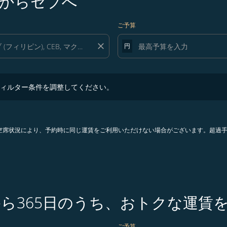
からセブへ
ご予算
close
円
ター条件を調整してください。
ィルター条件を調整してください。
。空席状況により、予約時に同じ運賃をご利用いただけない場合がございます。超過
から365日のうち、おトクな運賃
ご予算