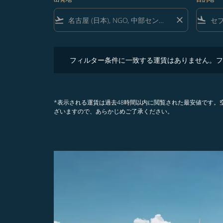
flight_takeoff
close
flight_land
フィルター条件に一致する運賃はありません。フィル
フィルター条件に一致する運賃はありません。フ
*表示される運賃は過去48時間以内に閲覧された最安値です
ざいますので、あらかじめご了承ください。