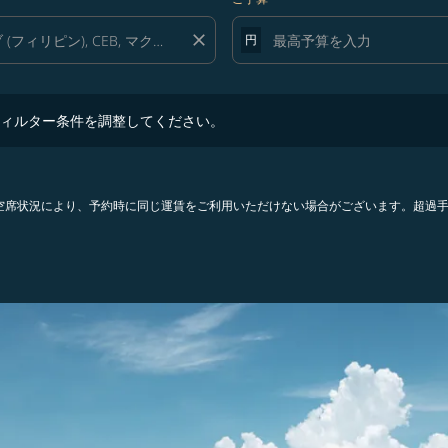
close
円
ター条件を調整してください。
ィルター条件を調整してください。
。空席状況により、予約時に同じ運賃をご利用いただけない場合がございます。超過