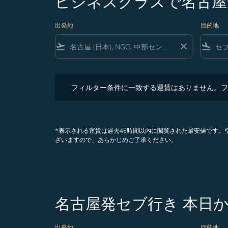
ビジネスクラスで名古屋
出発地
目的地
flight_takeoff
close
flight_land
フィルター条件に一致する運賃はありません。フィル
フィルター条件に一致する運賃はありません。フ
*表示される運賃は過去48時間以内に閲覧された最安値です
ざいますので、あらかじめご了承ください。
名古屋発セブ行き 本日
出発地
目的地