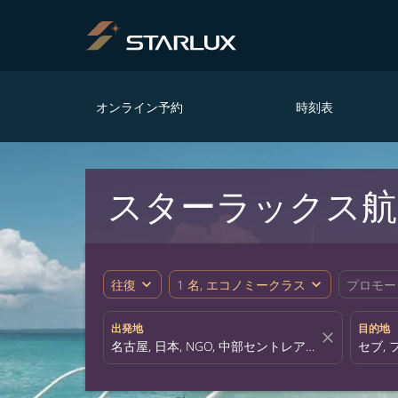
オンライン予約
時刻表
スターラックス航空
expand_more
expand_more
往復
1 名, エコノミークラス
プロモー
出発地
目的地
close