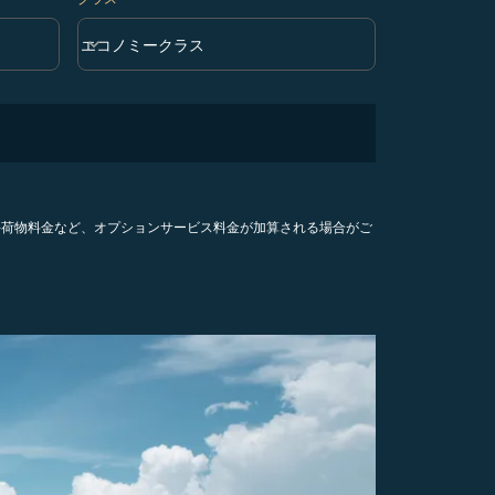
keyboard_arrow_down
エコノミークラス
クラス option エコノミークラス Selected
手荷物料金など、オプションサービス料金が加算される場合がご