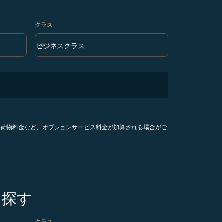
クラス
keyboard_arrow_down
ビジネスクラス
クラス option ビジネスクラス Selected
手荷物料金など、オプションサービス料金が加算される場合がご
を探す
クラス