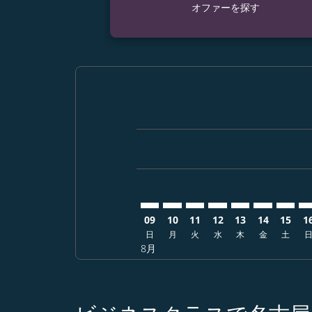
オファーを探す
Displaying fares for 8月-2026
NGO–CEB: cmp-view-offers-d
NGO–CEB: cmp-view-offer
NGO–CEB: cmp-view-o
NGO–CEB: cmp-vie
NGO–CEB: cmp
NGO–CEB: 
NGO–C
NG
09
10
11
12
13
14
15
1
日
月
火
水
木
金
土
8月