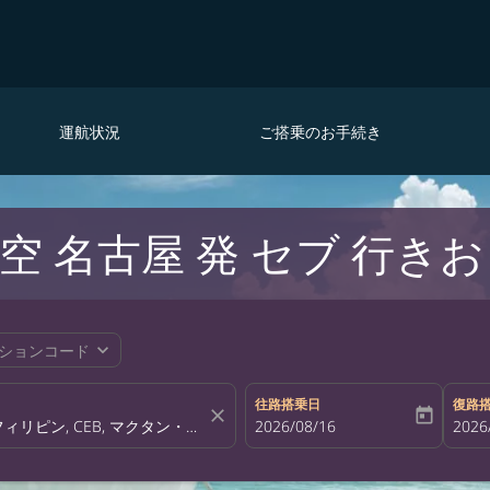
運航状況
ご搭乗のお手続き
 名古屋 発 セブ 行き
expand_more
ションコード
往路搭乗日
復路
close
today
fc-booking-departure-date-aria-la
2026/08/16
fc-bo
2026