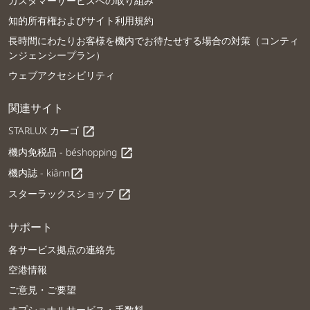
カスタマーサービスへの取り組み
知的所有権およびサイト利用規約
長時間にわたりお客様を機内でお待たせする場合の対策（コンティ
ンジェンシープラン）
ウェブアクセシビリティ
関連サイト
STARLUX カーゴ
open_in_new
機内免税品 - béshopping
open_in_new
機内誌 - kiânn
open_in_new
スターラックスショップ
open_in_new
サポート
各サービス拠点の連絡先
空港情報
ご意見・ご要望
オプショナルサービス・手数料