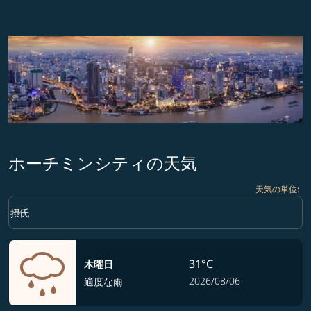
ホーチミンシティの天気
天気の単位
:
Weather unit option 摂氏 Selected
keyboard_arrow_down
摂氏
31°C
木曜日
2026/08/06
適度な雨