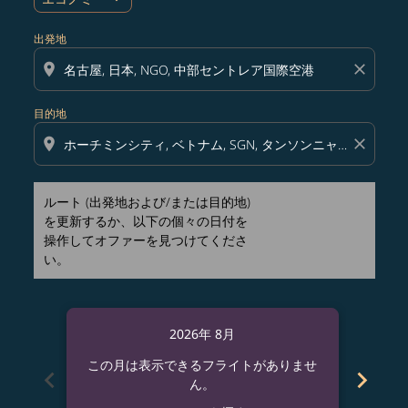
出発地
location_on
close
目的地
location_on
close
ルート (出発地および/または目的地)
を更新するか、以下の個々の日付を
操作してオファーを見つけてくださ
い。
2026年 8月
この月は表示できるフライトがありませ
この
chevron_left
chevron_right
ん。