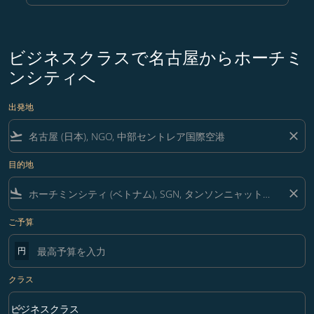
ビジネスクラスで名古屋からホーチミ
ンシティへ
出発地
flight_takeoff
close
目的地
flight_land
close
ご予算
円
クラス
keyboard_arrow_down
ビジネスクラス