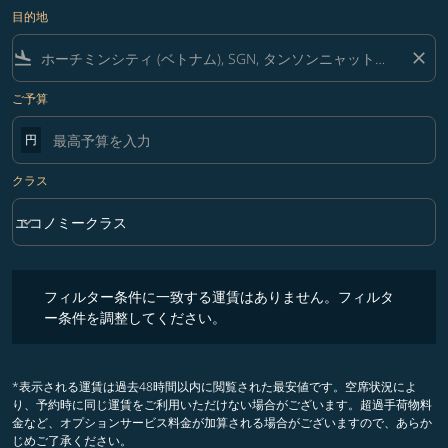
目的地
flight_land
close
ご予算
円
クラス
keyboard_arrow_down
エコノミークラス
クラス option エコノミークラス Selected
フィルター条件に一致する運賃はありません。フィルター条件を調整
フィルター条件に一致する運賃はありません。フィルタ
ー条件を調整してください。
*表示される運賃は過去48時間以内に閲覧された最安値です。空席状況によ
り、予約時に同じ運賃をご利用いただけない場合がございます。超過手荷物料
金など、オプションサービス料金が加算される場合がございますので、あらか
じめご了承ください。