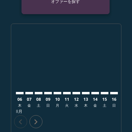
オファーを探す
Displaying fares for 8月-2026
NGO–SGN: cmp-view-offers-disclaimer. オファーを
NGO–SGN: cmp-view-offers-disclaimer. オフ
NGO–SGN: cmp-view-offers-disclaimer
NGO–SGN: cmp-view-offers-disclai
NGO–SGN: cmp-view-offers-dis
NGO–SGN: cmp-view-offers-
NGO–SGN: cmp-view-off
NGO–SGN: cmp-view-
NGO–SGN: cmp-vi
NGO–SGN: cm
NGO–SGN:
NGO–
N
06
07
08
09
10
11
12
13
14
15
16
17
木
金
土
日
月
火
水
木
金
土
日
月
8月
chevron_left
chevron_right