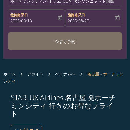
ホーチミンシティ, ベトナム, SGN, タンソンニャット国際空港
往路搭乗日
復路搭乗日
today
today
fc-booking-departure-date-aria-label
2026/08/13
fc-booking-return-date-aria-label
2026/08/20
今すぐ予約
ホーム
フライト
ベトナムへ
名古屋 - ホーチミン
シティ
STARLUX Airlines 名古屋 発ホーチ
ルート (出発地および/または目的地) を更新するか、
ミンシティ 行きのお得なフライ
ト
expand_more
エコノミー