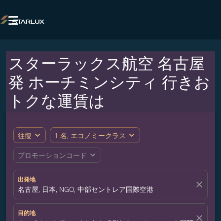

スターラックス航空 名古屋
発 ホーチミンシティ 行きお
トクな運賃は
expand_more
expand_more
往復
1 名, エコノミークラス
expand_more
プロモーションコード
出発地
close
名古屋, 日本, NGO, 中部セントレア国際空港
目的地
close