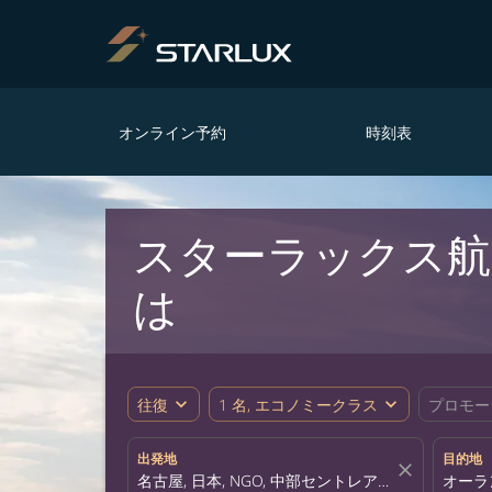
オンライン予約
時刻表
スターラックス航
は
expand_more
expand_more
往復
1 名, エコノミークラス
プロモー
出発地
目的地
close