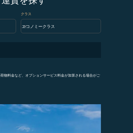
クラス
keyboard_arrow_down
エコノミークラス
クラス option エコノミークラス Selected
手荷物料金など、オプションサービス料金が加算される場合がご