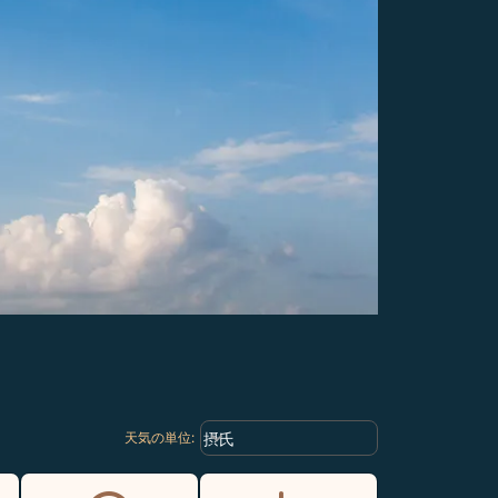
Weather unit option 摂氏 Selected
keyboard_arrow_down
摂氏
天気の単位
: