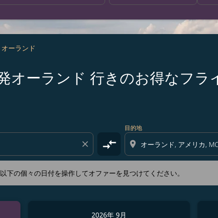
- オーランド
s 名古屋 発オーランド 行きのお得なフ
新するか、以下の個々の日付を操作してオファーを見つけてくださ
目的地
compare_arrows
close
location_on
か、以下の個々の日付を操作してオファーを見つけてください。
2026年 9月