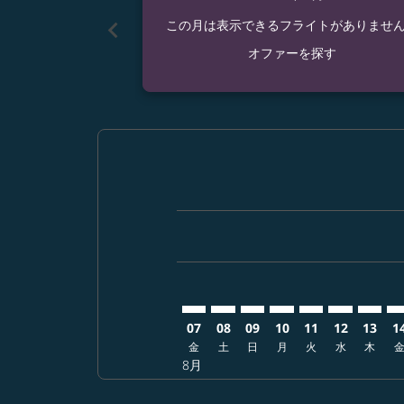
chevron_left
この月は表示できるフライトがありませ
オファーを探す
Displaying fares for 8月-2026
NGO–MCO: cmp-view-offers-d
NGO–MCO: cmp-view-offe
NGO–MCO: cmp-view-o
NGO–MCO: cmp-vi
NGO–MCO: cmp
NGO–MCO: 
NGO–M
NG
07
08
09
10
11
12
13
1
金
土
日
月
火
水
木
8月