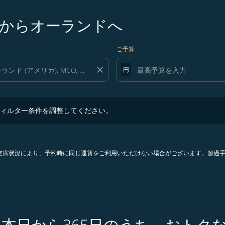
からオーランドへ
ご予算
close
円
ター条件を調整してください。
ィルター条件を調整してください。
。空席状況により、予約時に同じ運賃をご利用いただけない場合がございます。超過
 本日から365日のうち、おトク