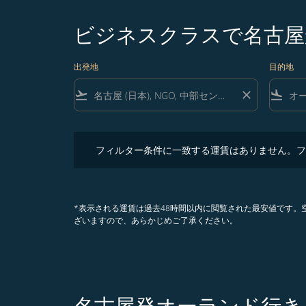
ビジネスクラスで名古屋
出発地
目的地
flight_takeoff
close
flight_land
フィルター条件に一致する運賃はありません。フィル
フィルター条件に一致する運賃はありません。フ
*表示される運賃は過去48時間以内に閲覧された最安値です
ざいますので、あらかじめご了承ください。
名古屋発オーランド行き