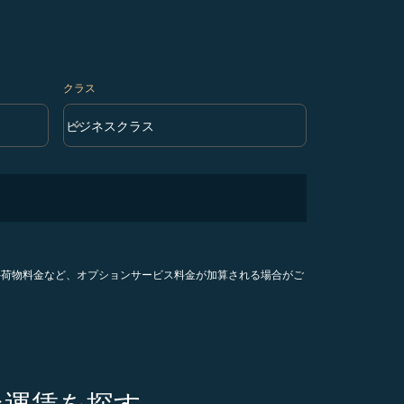
クラス
keyboard_arrow_down
ビジネスクラス
クラス option ビジネスクラス Selected
手荷物料金など、オプションサービス料金が加算される場合がご
な運賃を探す