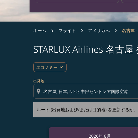
ホーム
フライト
アメリカへ
名古屋 
STARLUX Airline
ルート (出発地および/または目的地) を更
expand_more
エコノミー
出発地
location_on
ルート (出発地および/または目的地) を更新する
2026年 8月