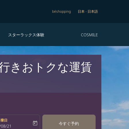
béshopping
日本
-
日本語
スターラックス体験
COSMILE
 行きおトクな運賃
搭乗日
today
今すぐ予約
bel
oking-return-date-aria-label
/08/21