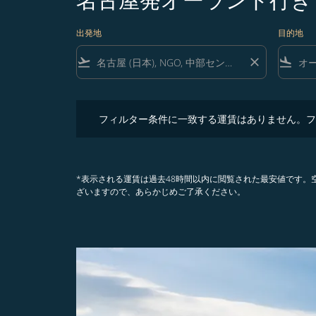
出発地
目的地
flight_takeoff
close
flight_land
フィルター条件に一致する運賃はありません。フィル
フィルター条件に一致する運賃はありません。フ
*表示される運賃は過去48時間以内に閲覧された最安値です
ざいますので、あらかじめご了承ください。