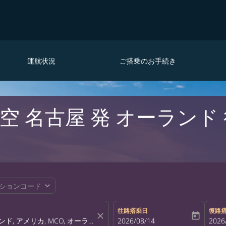
運航状況
ご搭乗のお手続き
空 名古屋 発 オーランド
expand_more
ションコード
往路搭乗日
復路
close
today
fc-booking-departure-date-aria-la
2026/08/14
fc-bo
2026